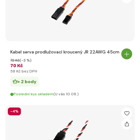
Kabel serva prodlužovací kroucený JR 22AWG 45cm
72 Kč
(-3 %)
70 Kč
58 Kč bez DPH
+ 2 body
Poslední kus skladem
(U vás 10.08.)
-4%