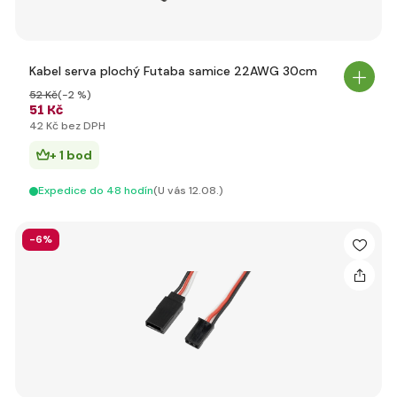
Kabel serva plochý Futaba samice 22AWG 30cm
52 Kč
(-2 %)
51 Kč
42 Kč bez DPH
+ 1 bod
Expedice do 48 hodín
(U vás 12.08.)
-6%