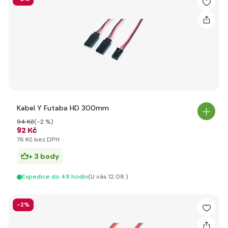
Kabel Y Futaba HD 300mm
94 Kč
(-2 %)
92 Kč
76 Kč bez DPH
+ 3 body
Expedice do 48 hodín
(U vás 12.08.)
-2%