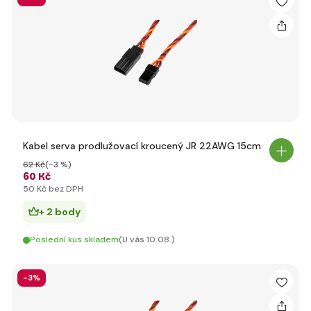
Kabel serva prodlužovací kroucený JR 22AWG 15cm
62 Kč
(-3 %)
60 Kč
50 Kč bez DPH
+ 2 body
Poslední kus skladem
(U vás 10.08.)
-3%