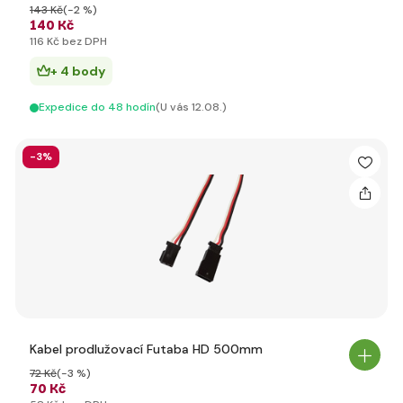
143 Kč
(-2 %)
140 Kč
116 Kč bez DPH
+ 4 body
Expedice do 48 hodín
(U vás 12.08.)
-3%
Kabel prodlužovací Futaba HD 500mm
72 Kč
(-3 %)
70 Kč