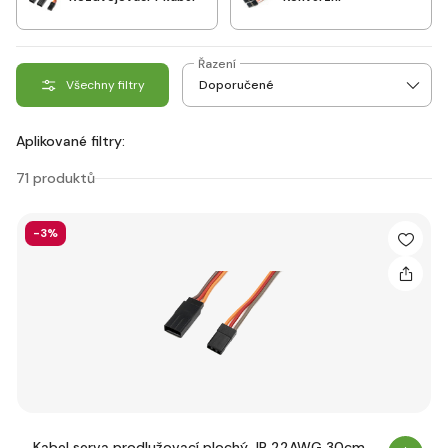
Řazení
Všechny filtry
Aplikované filtry:
71 produktů
-3%
Kabel serva prodlužovací plochý JR 22AWG 30cm