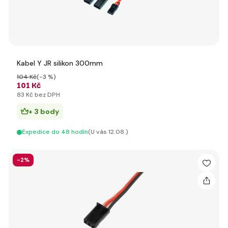
Kabel Y JR silikon 300mm
104 Kč
(-3 %)
101 Kč
83 Kč bez DPH
+ 3 body
Expedice do 48 hodín
(U vás 12.08.)
-2%