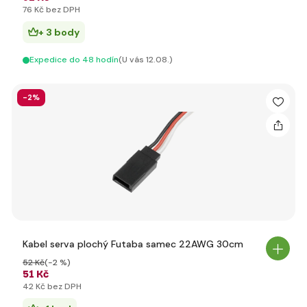
76 Kč bez DPH
+ 3 body
Expedice do 48 hodín
(U vás 12.08.)
-2%
Kabel serva plochý Futaba samec 22AWG 30cm
52 Kč
(-2 %)
51 Kč
42 Kč bez DPH