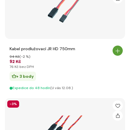
Kabel prodlužovací JR HD 750mm
94 Kč
(-2 %)
92 Kč
76 Kč bez DPH
+ 3 body
Expedice do 48 hodín
(U vás 12.08.)
-3%