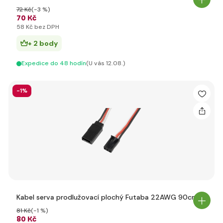
72 Kč
(-3 %)
70 Kč
58 Kč bez DPH
+ 2 body
Expedice do 48 hodín
(U vás 12.08.)
-1%
Kabel serva prodlužovací plochý Futaba 22AWG 90cm
81 Kč
(-1 %)
80 Kč