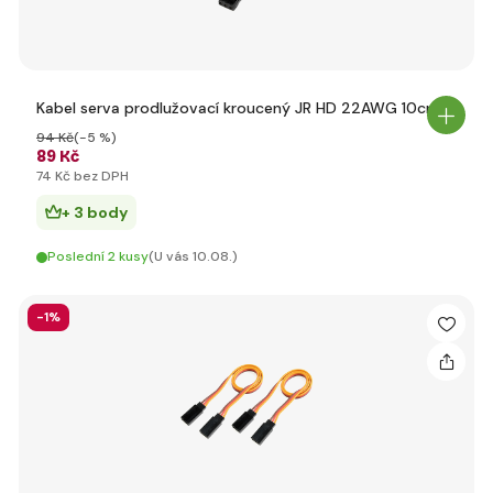
Kabel serva prodlužovací kroucený JR HD 22AWG 10cm
94 Kč
(-5 %)
89 Kč
74 Kč bez DPH
+ 3 body
Poslední 2 kusy
(U vás 10.08.)
-1%