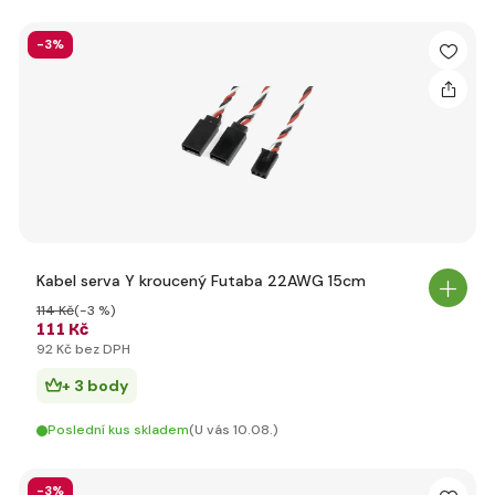
-3%
Kabel serva Y kroucený Futaba 22AWG 15cm
114 Kč
(-3 %)
111 Kč
92 Kč bez DPH
+ 3 body
Poslední kus skladem
(U vás 10.08.)
-3%