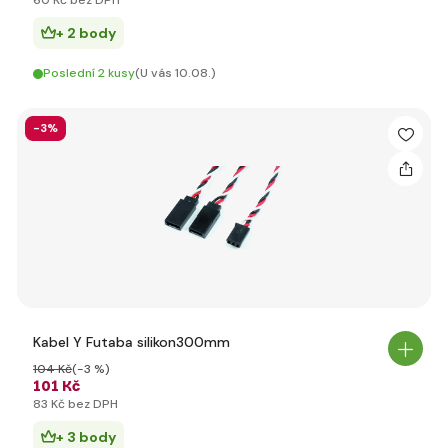
60 Kč bez DPH
+ 2 body
Poslední 2 kusy
(U vás 10.08.)
-3%
Kabel Y Futaba silikon300mm
104 Kč
(-3 %)
101 Kč
83 Kč bez DPH
+ 3 body