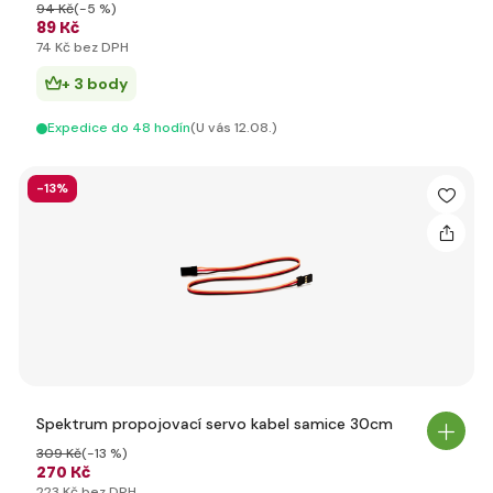
94 Kč
(-5 %)
89 Kč
74 Kč bez DPH
+ 3 body
Expedice do 48 hodín
(U vás 12.08.)
-13%
Spektrum propojovací servo kabel samice 30cm
309 Kč
(-13 %)
270 Kč
223 Kč bez DPH