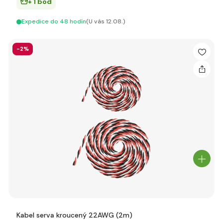
+ 1 bod
Expedice do 48 hodín
(U vás 12.08.)
-2%
Kabel serva kroucený 22AWG (2m)