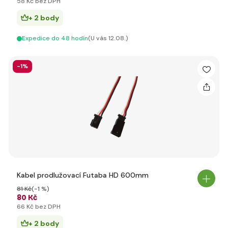
58 Kč bez DPH
+ 2 body
Expedice do 48 hodín
(U vás 12.08.)
-1%
Kabel prodlužovací Futaba HD 600mm
81 Kč
(-1 %)
80 Kč
66 Kč bez DPH
+ 2 body