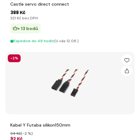
Castle servo direct connect
388 Kč
321 Kč bez DPH
+ 13 bodů
Expedice do 48 hodín
(U vás 12.08.)
-2%
Kabel Y Futaba silikon150mm
94 Kč
(-2 %)
92 Kč