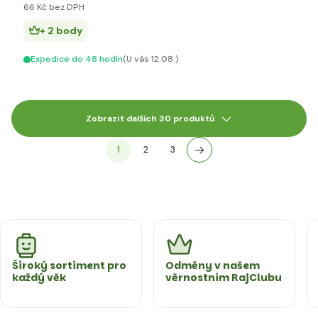
66 Kč bez DPH
+ 2 body
Expedice do 48 hodín
(U vás 12.08.)
Zobrazit dalších 30 produktů
1
2
3
Široký sortiment pro
Odměny v našem
každý věk
věrnostním RajClubu