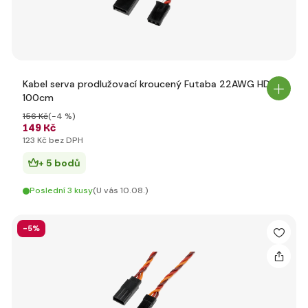
Kabel serva prodlužovací kroucený Futaba 22AWG HD
100cm
156 Kč
(-4 %)
149 Kč
123 Kč bez DPH
+ 5 bodů
Poslední 3 kusy
(U vás 10.08.)
-5%