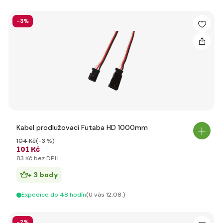
-3%
Kabel prodlužovací Futaba HD 1000mm
104 Kč
(-3 %)
101 Kč
83 Kč bez DPH
+ 3 body
Expedice do 48 hodín
(U vás 12.08.)
-2%