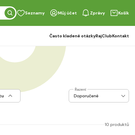
Seznamy
Můj účet
Zprávy
Košík
Často kladené otázky
RajClub
Kontakt
Řazení
tu
10 produktů