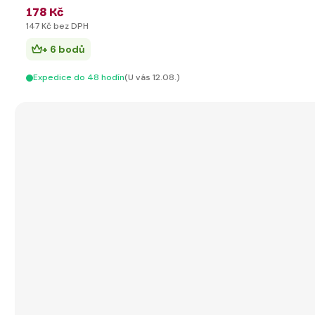
178 Kč
147 Kč bez DPH
+ 6 bodů
Expedice do 48 hodín
(U vás 12.08.)