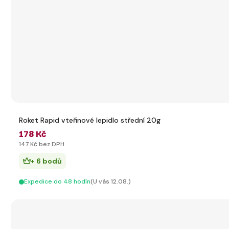
Roket Rapid vteřinové lepidlo střední 20g
178 Kč
147 Kč bez DPH
+ 6 bodů
Expedice do 48 hodín
(U vás 12.08.)