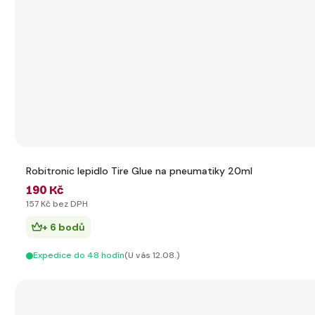
Robitronic lepidlo Tire Glue na pneumatiky 20ml
190 Kč
157 Kč bez DPH
+ 6 bodů
Expedice do 48 hodín
(U vás 12.08.)