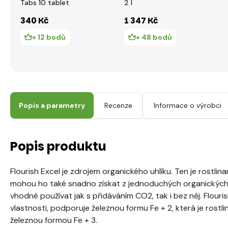
Tabs 10 tablet
2 l
340 Kč
1 347 Kč
+ 12 bodů
+ 48 bodů
Popis a parametry
Recenze
Informace o výrobci
Popis produktu
Flourish Excel je zdrojem organického uhlíku. Ten je rostlin
mohou ho také snadno získat z jednoduchých organických sl
vhodné používat jak s přidáváním CO2, tak i bez něj. Flouri
vlastnosti, podporuje železnou formu Fe + 2, která je rostli
železnou formou Fe + 3.