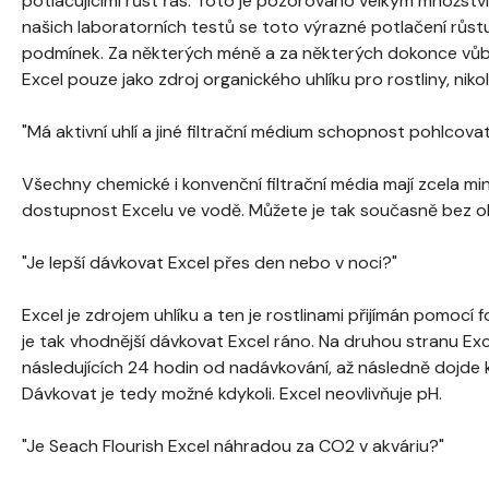
potlačujícími růst řas. Toto je pozorováno velkým množstv
našich laboratorních testů se toto výrazné potlačení růst
podmínek. Za některých méně a za některých dokonce vůb
Excel pouze jako zdroj organického uhlíku pro rostliny, nikoli
"Má aktivní uhlí a jiné filtrační médium schopnost pohlcovat
Všechny chemické i konvenční filtrační média mají zcela mi
dostupnost Excelu ve vodě. Můžete je tak současně bez o
"Je lepší dávkovat Excel přes den nebo v noci?"
Excel je zdrojem uhlíku a ten je rostlinami přijímán pomocí
je tak vhodnější dávkovat Excel ráno. Na druhou stranu Exc
následujících 24 hodin od nadávkování, až následně dojde 
Dávkovat je tedy možné kdykoli. Excel neovlivňuje pH.
"Je Seach Flourish Excel náhradou za CO2 v akváriu?"