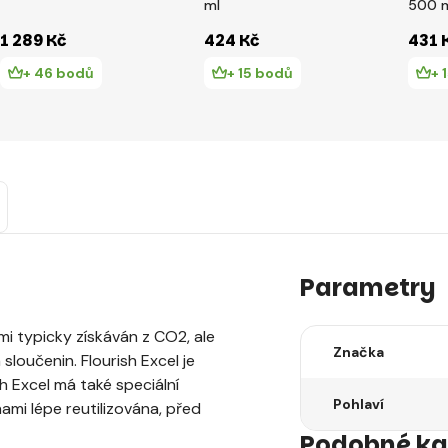
ml
500 
1 289 Kč
424 Kč
431 
+ 46 bodů
+ 15 bodů
+ 
Parametry
ami typicky získáván z CO2, ale
Značka
oučenin. Flourish Excel je
sh Excel má také speciální
Pohlaví
nami lépe reutilizována, před
Podobné ka