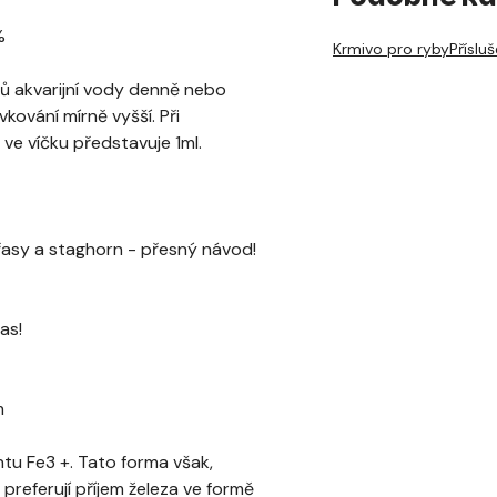
%
Krmivo pro ryby
Přísluš
trů akvarijní vody denně nebo
ování mírně vyšší. Při
ve víčku představuje 1ml.
řasy a staghorn - přesný návod!
as!
m
ntu Fe3 +. Tato forma však,
preferují příjem železa ve formě