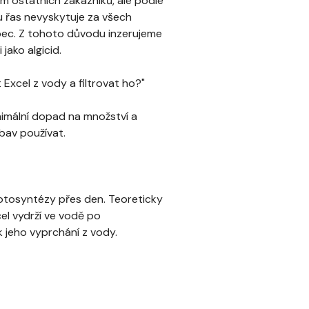
ím ostatních zákazníků, ale podle
u řas nevyskytuje za všech
ec. Z tohoto důvodu inzerujeme
 jako algicid.
 Excel z vody a filtrovat ho?"
nimální dopad na množství a
bav používat.
 fotosyntézy přes den. Teoreticky
el vydrží ve vodě po
k jeho vyprchání z vody.