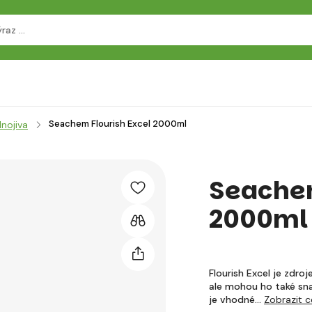
Seachem Flourish Excel 2000ml
nojiva
Seachem
2000ml
Flourish Excel je zdro
ale mohou ho také sna
je vhodné…
Zobrazit c