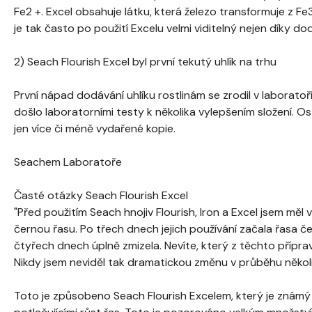
Fe2 +. Excel obsahuje látku, která železo transformuje z Fe3 
je tak často po použití Excelu velmi viditelný nejen díky d
2) Seach Flourish Excel byl první tekutý uhlík na trhu
První nápad dodávání uhlíku rostlinám se zrodil v laborato
došlo laboratorními testy k několika vylepšením složení. Os
jen více či méně vydařené kopie.
Seachem Laboratoře
Časté otázky Seach Flourish Excel
"Před použitím Seach hnojiv Flourish, Iron a Excel jsem měl 
černou řasu. Po třech dnech jejich používání začala řasa č
čtyřech dnech úplně zmizela. Nevíte, který z těchto přípra
Nikdy jsem neviděl tak dramatickou změnu v průběhu několik
Toto je způsobeno Seach Flourish Excelem, který je známý