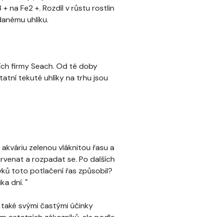
+ na Fe2 +. Rozdíl v růstu rostlin
odanému uhlíku.
řích firmy Seach. Od té doby
tatní tekuté uhlíky na trhu jsou
v akváriu zelenou vláknitou řasu a
ervenat a rozpadat se. Po dalších
vků toto potlačení řas způsobil?
a dní. "
 také svými častými účinky