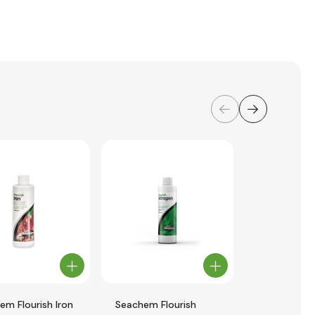
em Flourish Iron
Seachem Flourish
Seachem Flo