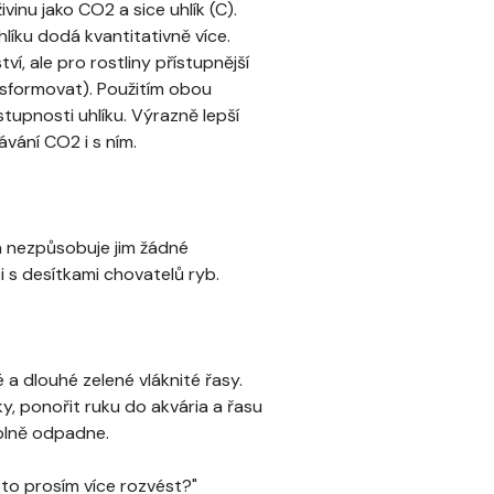
vinu jako CO2 a sice uhlík (C).
hlíku dodá kvantitativně více.
í, ale pro rostliny přístupnější
nsformovat). Použitím obou
tupnosti uhlíku. Výrazně lepší
ávání CO2 i s ním.
a nezpůsobuje jim žádné
 s desítkami chovatelů ryb.
é a dlouhé zelené vláknité řasy.
y, ponořit ruku do akvária a řasu
úplně odpadne.
oto prosím více rozvést?"