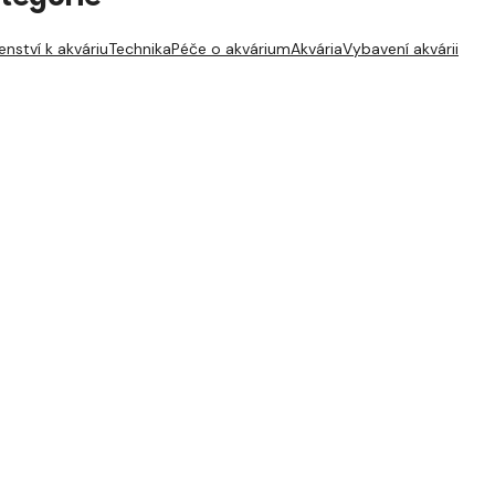
enství k akváriu
Technika
Péče o akvárium
Akvária
Vybavení akvárii