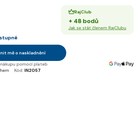
RajClub
+ 48 bodů
Jak se stát členem RajClubu
stupné
nit mě o naskladnění
nákupu pomocí plateb
chem
Kód:
IN2057