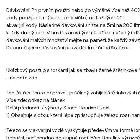
Dávkování: Při prvním použití nebo po výměně více než 40
vody použijte 5ml (jedno plné víčko) na každých 40l
akvarijní vody. Následně dávkování snižte na 5ml na 200 li
každý druhý den. V hustě zarostlých nádržích může být dávk
dávkování malých množství mějte na paměti, že každý závit 
Doporučujeme dávkování provádět injekční stříkačkou.
Ukázkový postup s fotkami jak se zbavit černé štětinkové 
- najdete zde
zabiják řas Tento přípravek je účinný zabiják štětinkových ř
Více zde: odkaz na článek
Další přednosti / výhody Seach Flourish Excel
1) Obsahuje složku, která lépe zpřístupňuje železo rostliná
Železo se v akvarijní vodě vyskytuje především ve formě io
bohužel, není snadno dostupná rostlinám. Rostliny výrazně 