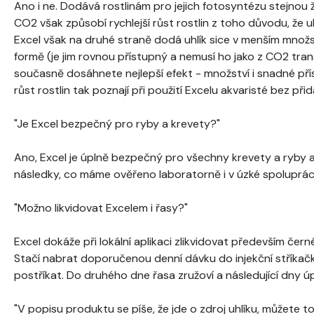
Ano i ne. Dodává rostlinám pro jejich fotosyntézu stejnou ži
CO2 však způsobí rychlejší růst rostlin z toho důvodu, že u
Excel však na druhé straně dodá uhlík sice v menším množstv
formě (je jim rovnou přístupný a nemusí ho jako z CO2 tra
současně dosáhnete nejlepší efekt - množství i snadné přís
růst rostlin tak poznají při použití Excelu akvaristé bez přid
"Je Excel bezpečný pro ryby a krevety?"
Ano, Excel je úplně bezpečný pro všechny krevety a ryby 
následky, co máme ověřeno laboratorně i v úzké spolupráci
"Možno likvidovat Excelem i řasy?"
Excel dokáže při lokální aplikaci zlikvidovat především čern
Stačí nabrat doporučenou denní dávku do injekční stříkačk
postříkat. Do druhého dne řasa zružoví a následující dny 
"V popisu produktu se píše, že jde o zdroj uhlíku, můžete t