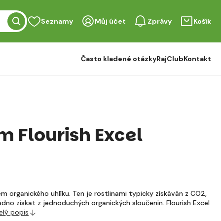
Seznamy
Můj účet
Zprávy
Košík
Často kladené otázky
RajClub
Kontakt
 Flourish Excel
jem organického uhlíku. Ten je rostlinami typicky získáván z CO2,
dno získat z jednoduchých organických sloučenin. Flourish Excel
elý popis