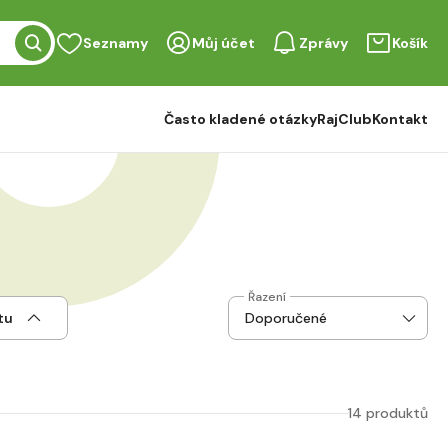
Seznamy
Můj účet
Zprávy
Košík
Často kladené otázky
RajClub
Kontakt
Řazení
tu
14 produktů