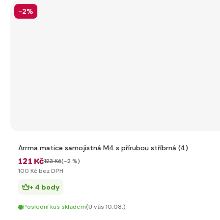
-2%
Arrma matice samojistná M4 s přírubou stříbrná (4)
121 Kč
123 Kč
(-2 %)
100 Kč bez DPH
+ 4 body
Poslední kus skladem
(U vás 10.08.)