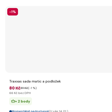
-1%
Traxxas sada matic a podložek
80 Kč
81 Kč
(-1 %)
66 Kč bez DPH
+ 2 body
Momentálně nedostupné
(U vás 14.01.)