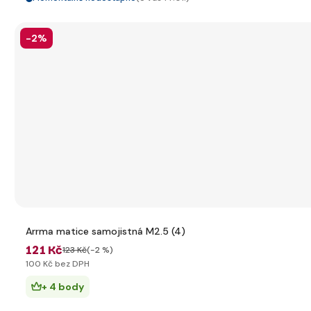
-2%
Arrma matice samojistná M2.5 (4)
121 Kč
123 Kč
(-2 %)
100 Kč bez DPH
+ 4 body