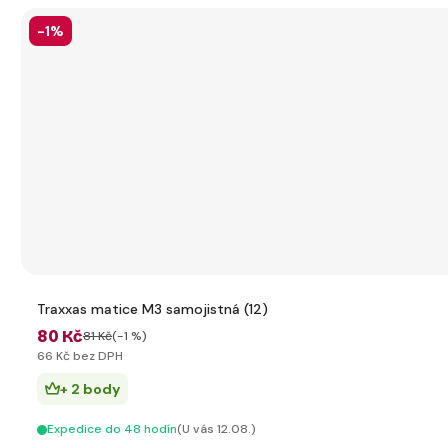
-1%
Traxxas matice M3 samojistná (12)
80 Kč
81 Kč
(-1 %)
66 Kč bez DPH
+ 2 body
Expedice do 48 hodín
(U vás 12.08.)