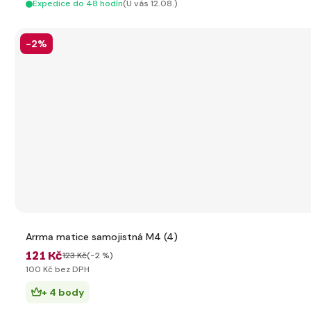
Expedice do 48 hodín
(U vás 12.08.)
-2%
Arrma matice samojistná M4 (4)
121 Kč
123 Kč
(-2 %)
100 Kč bez DPH
+ 4 body