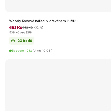
Woody Kovové nářadí v dřevěném kufříku
651 Kč
962 Kč
(-32 %)
538 Kč bez DPH
+ 23 bodů
Skladem> 5 ks
(U vás 10.08.)