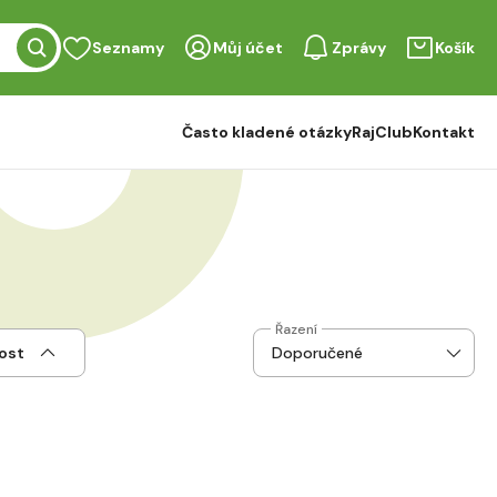
Seznamy
Můj účet
Zprávy
Košík
Často kladené otázky
RajClub
Kontakt
Řazení
ost