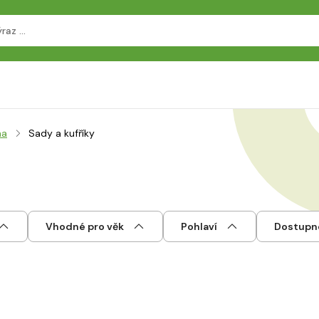
na
Sady a kufříky
Vhodné pro věk
Pohlaví
Dostupn