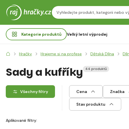
Kategorie
produktů
Velký letní výprodej
Hračky
Hrajeme si na profese
Dětská Dílna
Díl
Sady a kufříky
44 produktů
Všechny filtry
Cena
Značka
Stav produktu
Aplikované filtry: