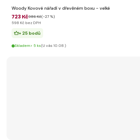
Woody Kovové nářadí v dřevěném boxu - velké
723 Kč
986 Kč
(-27 %)
598 Kč bez DPH
+ 25 bodů
Skladem> 5 ks
(U vás 10.08.)