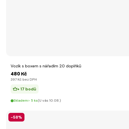
Vozík s boxem s nářadím 20 doplňků
480 Kč
397 Kč bez DPH
+ 17 bodů
Skladem> 5 ks
(U vás 10.08.)
-58%