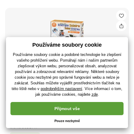
Stroje na solární energii (7503)
624 Kč
516 Kč bez DPH