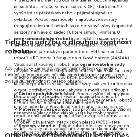
✔ Senzory a čidla
jsou očima a ušima robota. Nejčastěji
se setkáte s infračervenými senzory (IR), které slouží k
vyhýbání se překážkám nebo k přijímání signálu z
ovladače. Pokročilejší modely mají zvukové senzory
(reagují na tlesknutí nebo hlas) a dotykové zóny (kapacitní
senzory na hlavě či zádech), které simulují vnímání. U
programovatelných robotů
se setkáte i se senzory na
Tipy pro údržbu a dlouhou životnost
sledování čáry, které učí robota navigaci v prostoru.
robota
✔ Napájení
je kritickým parametrem. Většina menších
robotů a RC modelů funguje na tužkové baterie (AA/AAA).
Větší, sofistikovanější roboti a
programovatelné sady
Aby robotický kamarád vydržel vašim dětem co nejdéle
obvykle mají vlastní integrovaný dobíjecí akumulátor, který
funkční, máme pro vás několik expertních rad z praxe, které
snadno nabijete přes USB kabel podobně jako telefon. U
zvyšují důvěryhodnost našeho obsahu:
každého produktu v naší nabídce vždy naleznete informaci
o typu potřebných baterií, abyste je mohli včas přikoupit.
✅ Čistota pohyblivých částí:
Prach a zvířecí chlupy jsou
Doporučujeme používat kvalitní nabíjecí baterie pro
nepřítelem pohyblivých částí a převodů, zejména u robotů
úsporu financí a ochranu životního prostředí.
s pásy nebo koly. Pravidelně kontrolujte, zda se na osy
✔ Materiály a bezpečnost
jsou pro nás prioritou. Všichni
nenamotali vlasy nebo vlákna, které by mohly spálit
roboti v naší nabídce splňují přísné evropské normy. Jsou
motorek.
vyrobeni z kvalitních, netoxických plastů (ABS), které
✅ Senzory v kondici:
Pokud robot přestane reagovat na
vydrží i nárazy při divočejší hře. Zejména u konstrukčních
povely nebo naráží do zdí, často stačí jen otřít senzory
Objevte svět technologií ještě dnes
sad je kladen důraz na pevnost spojů a přesnost