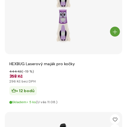
HEXBUG Laserový maják pro kočky
444 Kč
(-19 %)
358 Kč
296 Kč bez DPH
+ 12 bodů
Skladem> 5 ks
(U vás 11.08.)