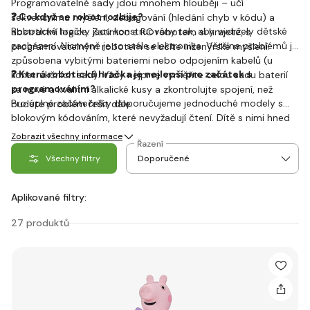
Programovatelné sady jdou mnohem hlouběji – učí
❓ Co když se robot rozbije?
sekvenčnímu myšlení, debugování (hledání chyb v kódu) a
Robotické hračky jsou konstruovány tak, aby vydržely dětské
abstraktní logice. Zatímco s RC robotem si hrajete, s
zacházení. Nicméně je to stále elektronika. Většina problémů je
programovatelným robotem se učíte inženýrské myšlení.
způsobena vybitými bateriemi nebo odpojením kabelů (u
❓ Která robotická hračka je nejlepší pro začátek s
konstrukčních sad). Vždy nejprve vyměňte celou sadu baterií
programováním?
za nové a kvalitní alkalické kusy a zkontrolujte spojení, než
Pro úplné začátečníky doporučujeme jednoduché modely s
budete problém řešit dále.
blokovým kódováním, které nevyžadují čtení. Dítě s nimi hned
vidí výsledek své práce. V nabídce hledejte modely určené pro
Zobrazit všechny informace
Řazení
věk 5+ nebo 6+, které se často ovládají pomocí barevných
Všechny filtry
karet nebo jednoduchých tlačítek.
Aplikované filtry:
27 produktů