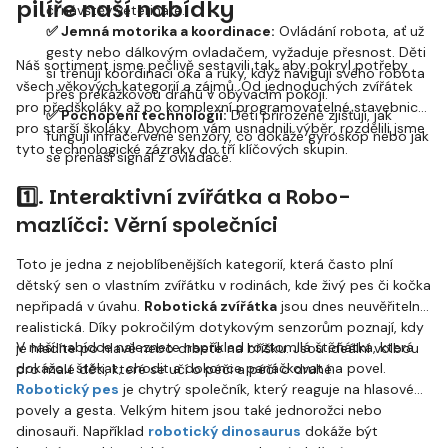
pilíře naší nabídky
či návštěv veterináře.
✅ Jemná motorika a koordinace:
Ovládání robota, ať už
gesty nebo dálkovým ovladačem, vyžaduje přesnost. Děti
Náš sortiment jsme pečlivě sestavili tak, aby pokryl potřeby
si trénují koordinaci oka a ruky, když navigují svého robota
všech věkových kategorií a zájmů. Od jednoduchých zvířátek
přes překážkovou dráhu v obývacím pokoji.
pro předškoláky až po komplexní programovatelné stavebnice
✅ Pochopení technologií:
Děti přirozeně zjišťují, jak
pro starší školáky. Abychom vám usnadnili výběr, rozdělili jsme
fungují infračervené senzory, co dokáže gyroskop nebo jak
tyto technologické zázraky do tří klíčových skupin.
se přenáší signál z ovladače.
1️⃣. Interaktivní zvířátka a Robo-
mazlíčci: Věrní společníci
Toto je jedna z nejoblíbenějších kategorií, která často plní
dětský sen o vlastním zvířátku v rodinách, kde živý pes či kočka
nepřipadá v úvahu.
Robotická zvířátka
jsou dnes neuvěřitelně
realistická. Díky pokročilým dotykovým senzorům poznají, kdy
V naší nabídce naleznete například roztomilá štěňátka, která
je hladíte po hlavě nebo drbete na bříšku. Jsou ideální volbou
dokážou štěkat, chodit a dokonce panáčkovat na povel.
pro malé děti, které se učí o péči a péči o druhé.
Robotický pes
je chytrý společník, který reaguje na hlasové
povely a gesta. Velkým hitem jsou také jednorožci nebo
dinosauři. Například
robotický dinosaurus
dokáže být