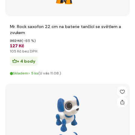
Mr. Rock saxofon 22 cm na baterie tančící se světlem a
zvukem
362 Kč
(-65 %)
127 Kč
105 Kč bez DPH
+ 4 body
Skladem> 5 ks
(U vás 11.08.)