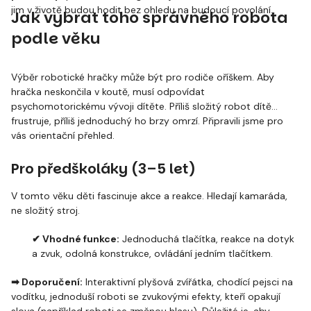
jim v životě budou hodit bez ohledu na budoucí povolání.
Jak vybrat toho správného robota
podle věku
Výběr robotické hračky může být pro rodiče oříškem. Aby
hračka neskončila v koutě, musí odpovídat
psychomotorickému vývoji dítěte. Příliš složitý robot dítě
frustruje, příliš jednoduchý ho brzy omrzí. Připravili jsme pro
vás orientační přehled.
Pro předškoláky (3–5 let)
V tomto věku děti fascinuje akce a reakce. Hledají kamaráda,
ne složitý stroj.
✔ Vhodné funkce:
Jednoduchá tlačítka, reakce na dotyk
a zvuk, odolná konstrukce, ovládání jedním tlačítkem.
➡
Doporučení:
Interaktivní plyšová zvířátka, chodící pejsci na
vodítku, jednoduší roboti se zvukovými efekty, kteří opakují