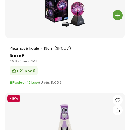
Plazmová koule - 13cm (SP007)
600 Kč
496 Kč bez DPH
+ 21 bodů
Poslední 3 kusy
(U vás 11.08.)
-19%