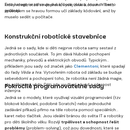
Tato kategorie zahrnuje dvě klíčové oblasti, které se často
kroky rovně, otoč se doprava, vydej zvuk a couvni.“ Tímto
prolínají:
způsobem se hravou formou učí základy kódování, aniž by
muselo sedět u počítače.
Konstrukční robotické stavebnice
Jedná se o sady, kde si děti nejprve robota samy sestaví z
jednotlivých součástek. To jim dává hluboké pochopení
mechaniky, převodů a elektrických obvodů. Typickým
příkladem jsou sady od značek jako
Clementoni
, které spadají
do řady
Věda a hra
. Vytvořením robota od základu se buduje
sebevědomí a pochopení toho, že robotika není žádná magie,
ale aplikovaná věda. Děti zde využívají návod a přesnost
Pokročilé programovatelné sady
inženýra.
Jedná se o modely, které využívají vizuální programování (tzv.
blokové kódování, podobné Scratchi) nebo jednoduché
zadávání příkazů přímo na těle robota pomocí speciálních
karet nebo tlačítek. Jsou ideální bránou do světa IT a robotiky
pro děti školního věku. Rozvíjí
trpělivost a schopnost řešit
problémy
(problem-solving), což jsou dovednosti, které se