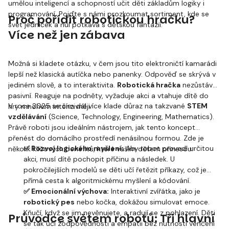
umělou inteligencí a schopností učit děti základům logiky i
programování. Pojďte s námi prozkoumat sortiment, kde se
Proč pořídit robotickou hračku?
svět jedniček a nul potkává s dětskou fantazií.
Více než jen zábava
Možná si kladete otázku, v čem jsou tito elektroničtí kamarádi
lepší než klasická autíčka nebo panenky. Odpověď se skrývá v
jediném slově, a to interaktivita.
Robotická hračka
nezůstává
pasivní. Reaguje na podněty, vyžaduje akci a vtahuje dítě do
V roce 2025 se čím dál více klade důraz na takzvané
STEM
hry mnohem intenzivněji.
vzdělávání
(Science, Technology, Engineering, Mathematics).
Právě roboti jsou ideálním nástrojem, jak tento koncept
přenést do domácího prostředí nenásilnou formou. Zde je
✅ Rozvoj logického myšlení:
Aby robot provedl určitou
několik klíčových benefitů, které vašim dětem přinesou:
akci, musí dítě pochopit příčinu a následek. U
pokročilejších modelů se děti učí řetězit příkazy, což je
přímá cesta k algoritmickému myšlení a kódování.
✅ Emocionální výchova:
Interaktivní zvířátka, jako je
robotický pes
nebo kočka, dokážou simulovat emoce.
Kňučí, když se jim nevěnujete, a radují se z pohlazení. Děti
Průvodce světem robotů: Tři hlavní
se tak učí zodpovědnosti a empatii bez nutnosti venčení