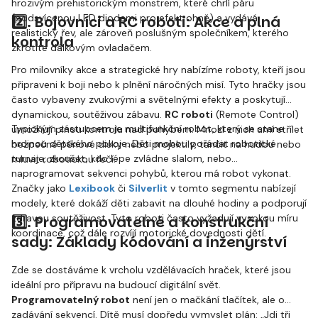
hrozivým prehistorickým monstrem, které chrlí páru
(podsvícenou LED diodami pro efekt ohně) a vydává
2️⃣. Bojovníci a RC roboti: Akce a plná
realistický řev, ale zároveň poslušným společníkem, kterého
kontrola
zkrotíte dálkovým ovladačem.
Pro milovníky akce a strategické hry nabízíme roboty, kteří jsou
připraveni k boji nebo k plnění náročných misí. Tyto hračky jsou
často vybaveny zvukovými a světelnými efekty a poskytují
dynamickou, soutěživou zábavu.
RC roboti
(Remote Control)
Typickým zástupcem je multifunkční robot, který se stane
umožňují plnou kontrolu nad pohybem. Mnozí z nich umí střílet
hrdinou dětského pokoje. Děti mohou pořádat robotické
bezpečné pěnové disky nebo projektily, tančit na hudbu nebo
turnaje, zkoušet, kdo lépe zvládne slalom, nebo
mluvit robotickou řečí.
naprogramovat sekvenci pohybů, kterou má robot vykonat.
Značky jako
Lexibook
či
Silverlit
v tomto segmentu nabízejí
modely, které dokáží děti zabavit na dlouhé hodiny a podporují
zdravou soutěživost. Tyto roboti často vyžadují vysokou míru
3️⃣. Programovatelné a konstrukční
koordinace, což dále rozvíjí motorické dovednosti dětí.
sady: Základy kódování a inženýrství
Zde se dostáváme k vrcholu vzdělávacích hraček, které jsou
ideální pro přípravu na budoucí digitální svět.
Programovatelný robot
není jen o mačkání tlačítek, ale o
zadávání sekvencí. Dítě musí dopředu vymyslet plán: „Jdi tři