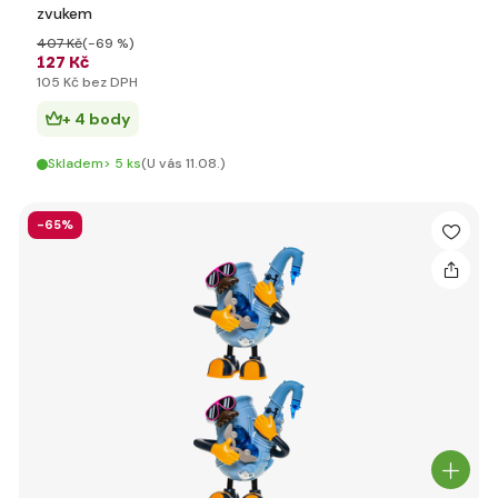
zvukem
407 Kč
(-69 %)
127 Kč
105 Kč bez DPH
+ 4 body
Skladem> 5 ks
(U vás 11.08.)
-65%