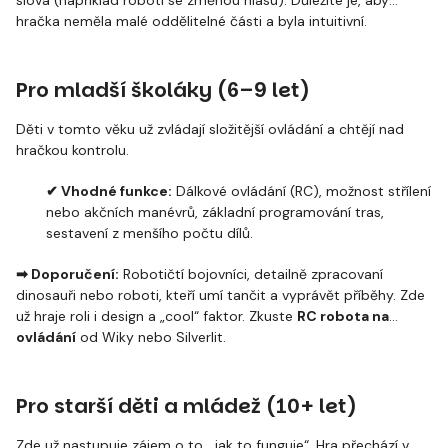
slova (například roboti se změnou hlasu). Důležité je, aby
hračka neměla malé oddělitelné části a byla intuitivní.
Pro mladší školáky (6–9 let)
Děti v tomto věku už zvládají složitější ovládání a chtějí nad
hračkou kontrolu.
✔ Vhodné funkce:
Dálkové ovládání (RC), možnost střílení
nebo akčních manévrů, základní programování tras,
sestavení z menšího počtu dílů.
➡
Doporučení:
Robotičtí bojovníci, detailně zpracovaní
dinosauři nebo roboti, kteří umí tančit a vyprávět příběhy. Zde
už hraje roli i design a „cool“ faktor. Zkuste
RC robota na
ovládání
od Wiky nebo Silverlit.
Pro starší děti a mládež (10+ let)
Zde už nastupuje zájem o to, „jak to funguje“. Hra přechází v