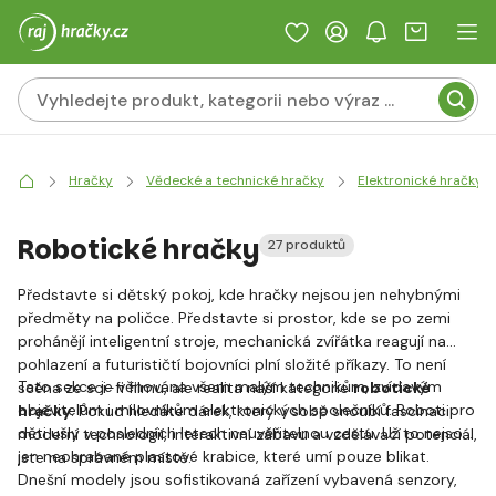
Hračky
Vědecké a technické hračky
Elektronické hračky
Robotické hračky
27 produktů
Představte si dětský pokoj, kde hračky nejsou jen nehybnými
předměty na poličce. Představte si prostor, kde se po zemi
prohánějí inteligentní stroje, mechanická zvířátka reagují na
pohlazení a futurističtí bojovníci plní složité příkazy. To není
Tato sekce je věnována všem malým technikům, zvídavým
scéna ze sci-fi filmu, ale realita naší kategorie
robotické
objevitelům i milovníkům elektronických společníků. Roboti pro
hračky
. Pokud hledáte dárek, který v sobě snoubí fascinaci
děti ušly v posledních letech neuvěřitelnou cestu. Už to nejsou
moderní technologií, interaktivní zábavu a vzdělávací potenciál,
jen neohrabané plastové krabice, které umí pouze blikat.
jste na správném místě.
Dnešní modely jsou sofistikovaná zařízení vybavená senzory,