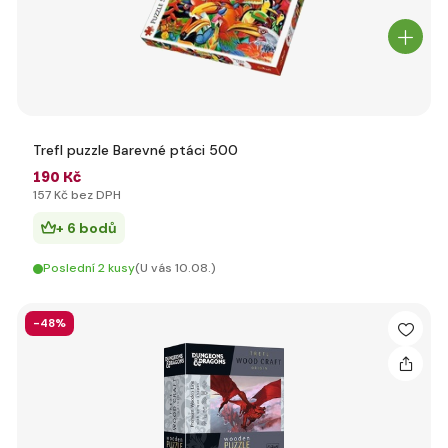
Trefl puzzle Barevné ptáci 500
190 Kč
157 Kč bez DPH
+ 6 bodů
Poslední 2 kusy
(U vás 10.08.)
-48%