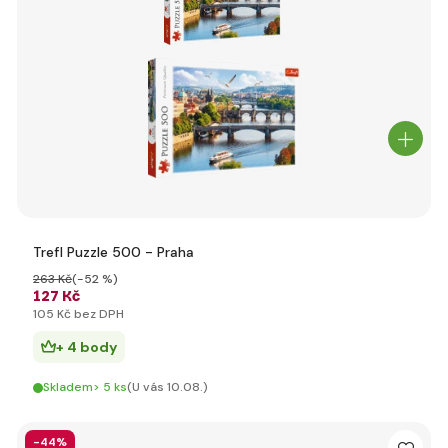
Trefl Puzzle 500 - Praha
263 Kč
(-52 %)
127 Kč
105 Kč bez DPH
+ 4 body
Skladem> 5 ks
(U vás 10.08.)
-44%