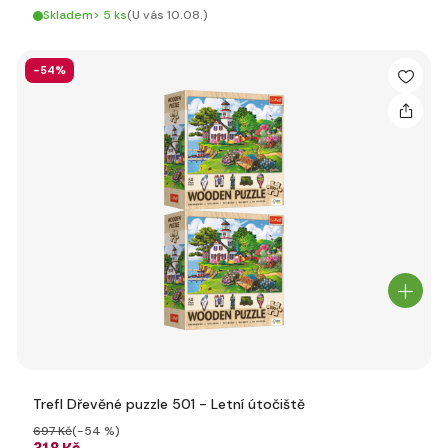
Skladem> 5 ks
(U vás 10.08.)
-54%
Trefl Dřevěné puzzle 501 - Letní útočiště
697 Kč
(-54 %)