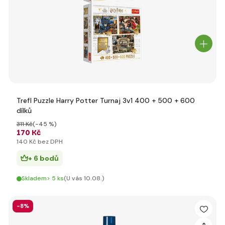
Trefl Puzzle Harry Potter Turnaj 3v1 400 + 500 + 600
dílků
311 Kč
(-45 %)
170 Kč
140 Kč bez DPH
+ 6 bodů
Skladem> 5 ks
(U vás 10.08.)
-8%