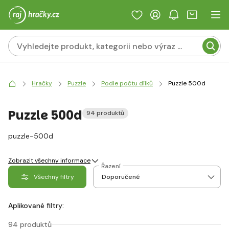
Hračky
Puzzle
Podle počtu dílků
Puzzle 500d
Puzzle 500d
94 produktů
puzzle-500d
Zobrazit všechny informace
Řazení
Všechny filtry
Aplikované filtry:
94 produktů