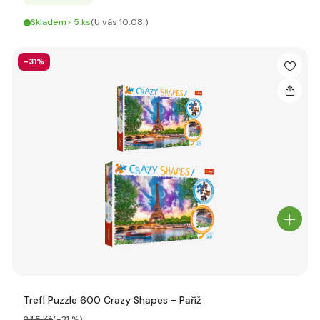
Skladem> 5 ks
(U vás 10.08.)
-31%
Trefl Puzzle 600 Crazy Shapes - Paříž
245 Kč
(-31 %)