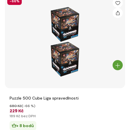
-66%
Puzzle 500 Cube Liga spravedlnosti
680 Kč
(-66 %)
229 Kč
189 Kč bez DPH
+ 8 bodů