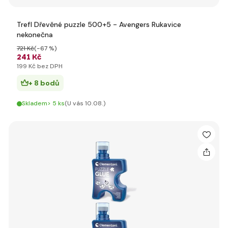
Trefl Dřevěné puzzle 500+5 - Avengers Rukavice
nekonečna
721 Kč
(-67 %)
241 Kč
199 Kč bez DPH
+ 8 bodů
Skladem> 5 ks
(U vás 10.08.)