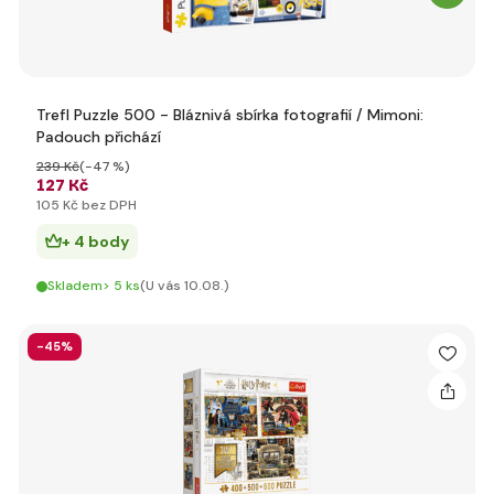
Trefl Puzzle 500 - Bláznivá sbírka fotografií / Mimoni:
Padouch přichází
239 Kč
(-47 %)
127 Kč
105 Kč bez DPH
+ 4 body
Skladem> 5 ks
(U vás 10.08.)
-45%