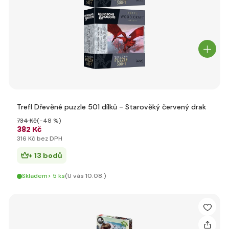
Trefl Dřevěné puzzle 501 dílků - Starověký červený drak
734 Kč
(-48 %)
382 Kč
316 Kč bez DPH
+ 13 bodů
Skladem> 5 ks
(U vás 10.08.)