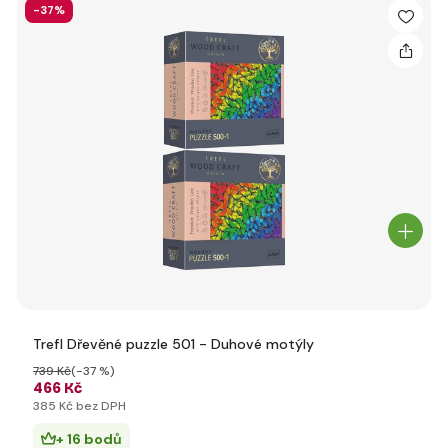
-37%
Trefl Dřevěné puzzle 501 - Duhové motýly
739 Kč
(-37 %)
466 Kč
385 Kč bez DPH
+ 16 bodů