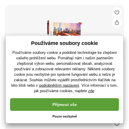
Trefl Puzzle 500 Jízda při západu slunce
120 Kč
99 Kč bez DPH
+ 4 body
Skladem> 5 ks
(U vás 10.08.)