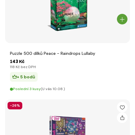
Puzzle 500 dílků Peace - Raindrops Lullaby
143 Kč
118 Kč bez DPH
+ 5 bodů
Poslední 3 kusy
(U vás 10.08.)
-26%