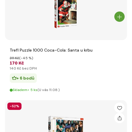
Trefl Puzzle 1000 Coca-Cola: Santa u krbu
311 Kč
(-45 %)
170 Kč
140 Kč bez DPH
+ 6 bodů
Skladem> 5 ks
(U vás 11.08.)
-52%