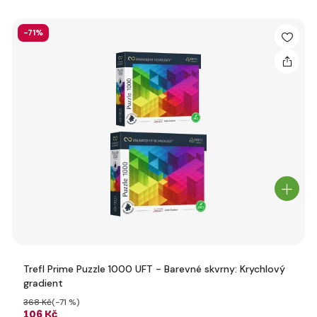
-71%
Trefl Prime Puzzle 1000 UFT - Barevné skvrny: Krychlový
gradient
368 Kč
(-71 %)
106 Kč