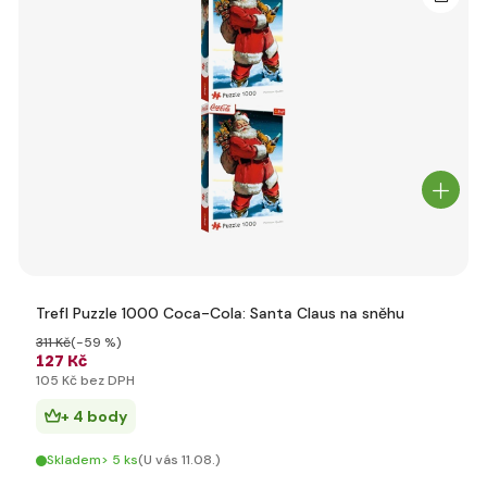
Trefl Puzzle 1000 Coca-Cola: Santa Claus na sněhu
311 Kč
(-59 %)
127 Kč
105 Kč bez DPH
+ 4 body
Skladem> 5 ks
(U vás 11.08.)