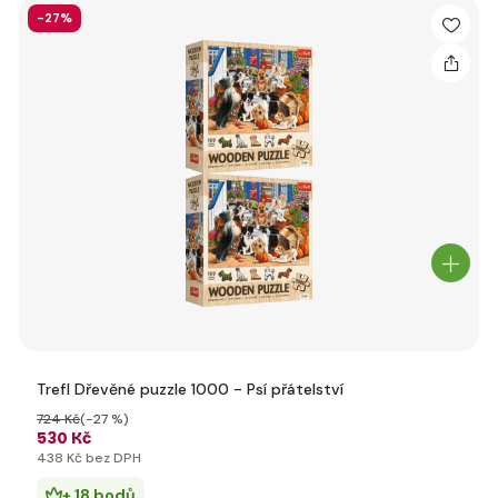
-27%
Trefl Dřevěné puzzle 1000 - Psí přátelství
724 Kč
(-27 %)
530 Kč
438 Kč bez DPH
+ 18 bodů