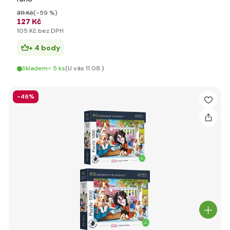
311 Kč
(-59 %)
127 Kč
105 Kč bez DPH
+ 4 body
Skladem> 5 ks
(U vás 11.08.)
-46%