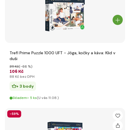
Trefl Prime Puzzle 1000 UFT - Jóga, kočky a káva: Klid v
duši
311 Kč
(-66 %)
106 Kč
88 Kč bez DPH
+ 3 body
Skladem> 5 ks
(U vás 11.08.)
-59%