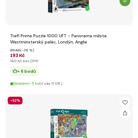
Trefl Prime Puzzle 1000 UFT - Panorama města:
Westminsterský palác, Londýn, Anglie
311 Kč
(-38 %)
193 Kč
160 Kč bez DPH
+ 6 bodů
Skladem> 5 ks
(U vás 11.08.)
-52%