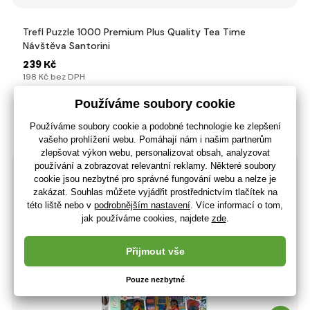
Trefl Puzzle 1000 Premium Plus Quality Tea Time
Návštěva Santorini
239 Kč
198 Kč bez DPH
+ 8 bodů
Poslední kus skladem
(U vás 11.08.)
-59%