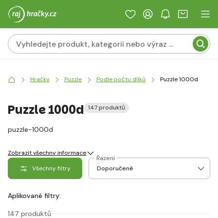
Hračky
Puzzle
Podle počtu dílků
Puzzle 1000d
Puzzle 1000d
147 produktů
puzzle-1000d
Zobrazit všechny informace
Řazení
Všechny filtry
Aplikované filtry:
147 produktů