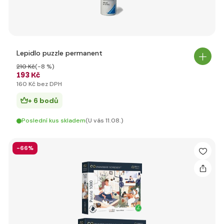
Lepidlo puzzle permanent
210 Kč
(-8 %)
193 Kč
160 Kč bez DPH
+ 6 bodů
Poslední kus skladem
(U vás 11.08.)
-66%