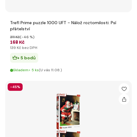
Trefl Prime puzzle 1000 UFT - Nálož roztomilosti: Psí
přátelství
311 Kč
(-46 %)
168 Kč
139 Kč bez DPH
+ 5 bodů
Skladem> 5 ks
(U vás 11.08.)
-45%