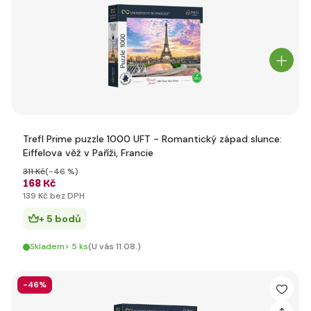
Trefl Prime puzzle 1000 UFT - Romantický západ slunce:
Eiffelova věž v Paříži, Francie
311 Kč
(-46 %)
168 Kč
139 Kč bez DPH
+ 5 bodů
Skladem> 5 ks
(U vás 11.08.)
-46%