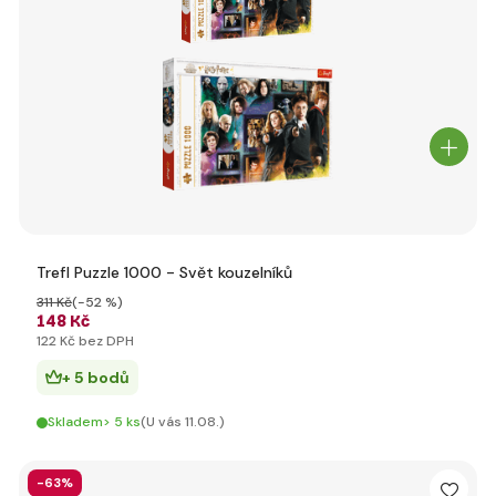
Trefl Puzzle 1000 - Svět kouzelníků
311 Kč
(-52 %)
148 Kč
122 Kč bez DPH
+ 5 bodů
Skladem> 5 ks
(U vás 11.08.)
-63%