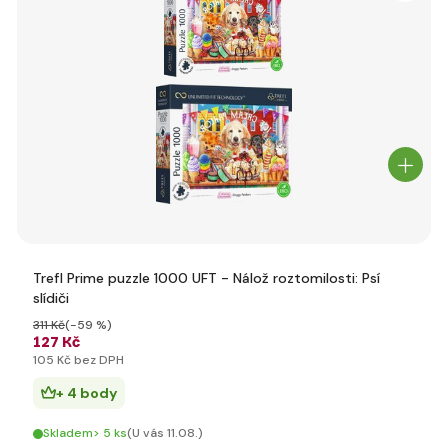
Trefl Prime puzzle 1000 UFT - Nálož roztomilosti: Psí
slídiči
311 Kč
(-59 %)
127 Kč
105 Kč bez DPH
+ 4 body
Skladem> 5 ks
(U vás 11.08.)