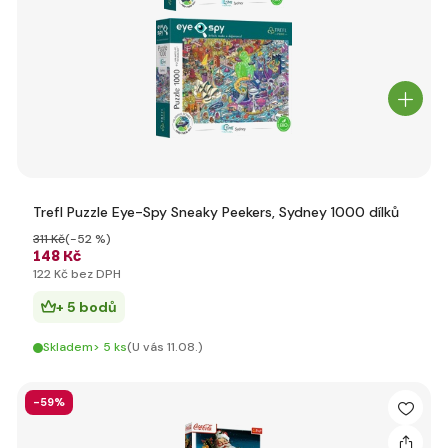
Trefl Puzzle Eye-Spy Sneaky Peekers, Sydney 1000 dílků
311 Kč
(-52 %)
148 Kč
122 Kč bez DPH
+ 5 bodů
Skladem> 5 ks
(U vás 11.08.)
-59%