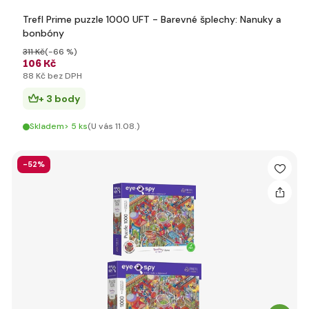
Trefl Prime puzzle 1000 UFT - Barevné šplechy: Nanuky a
bonbóny
311 Kč
(-66 %)
106 Kč
88 Kč bez DPH
+ 3 body
Skladem> 5 ks
(U vás 11.08.)
-52%