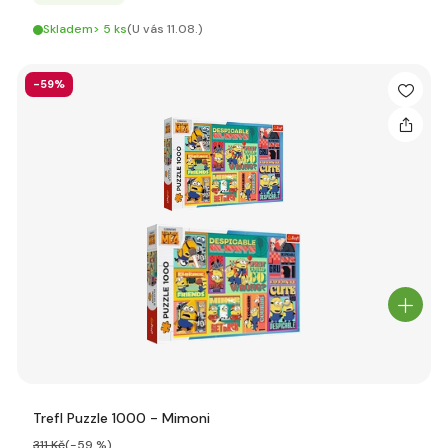
Skladem> 5 ks
(U vás 11.08.)
-59%
Trefl Puzzle 1000 - Mimoni
311 Kč
(-59 %)