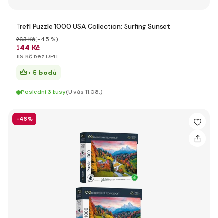
Trefl Puzzle 1000 USA Collection: Surfing Sunset
263 Kč
(-45 %)
144 Kč
119 Kč bez DPH
+ 5 bodů
Poslední 3 kusy
(U vás 11.08.)
-46%