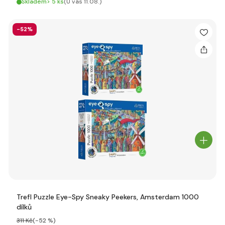
Skladem> 5 ks
(U vás 11.08.)
-52%
Trefl Puzzle Eye-Spy Sneaky Peekers, Amsterdam 1000
dílků
311 Kč
(-52 %)