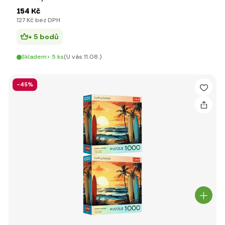
154 Kč
127 Kč bez DPH
+ 5 bodů
Skladem> 5 ks
(U vás 11.08.)
-45%