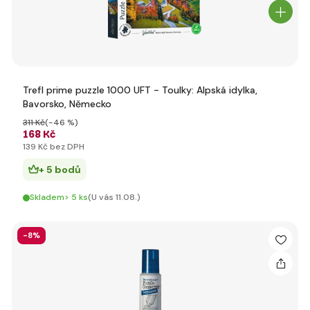
Trefl prime puzzle 1000 UFT - Toulky: Alpská idylka,
Bavorsko, Německo
311 Kč
(-46 %)
168 Kč
139 Kč bez DPH
+ 5 bodů
Skladem> 5 ks
(U vás 11.08.)
-8%