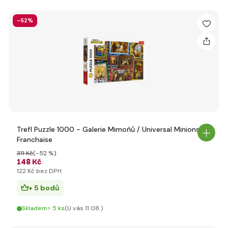
-52%
Trefl Puzzle 1000 - Galerie Mimoňů / Universal Minions
Franchaise
311 Kč
(-52 %)
148 Kč
122 Kč bez DPH
+ 5 bodů
Skladem> 5 ks
(U vás 11.08.)