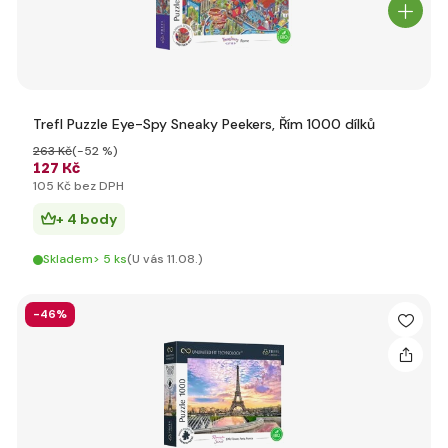
Trefl Puzzle Eye-Spy Sneaky Peekers, Řím 1000 dílků
263 Kč
(-52 %)
127 Kč
105 Kč bez DPH
+ 4 body
Skladem> 5 ks
(U vás 11.08.)
-46%