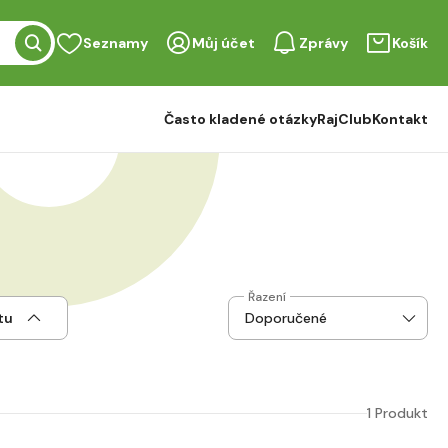
Seznamy
Můj účet
Zprávy
Košík
Často kladené otázky
RajClub
Kontakt
Řazení
tu
1 Produkt