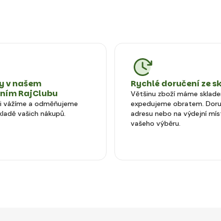
 v našem
Rychlé doručení ze s
tním RajClubu
Většinu zboží máme sklad
si vážíme a odměňujeme
expedujeme obratem. Doru
kladě vašich nákupů.
adresu nebo na výdejní mís
vašeho výběru.