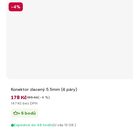
-4%
Konektor zlacený 5.5mm (4 páry)
178 Kč
185 Kč
(-4 %)
147 Kč bez DPH
+ 6 bodů
Expedice do 48 hodín
(U vás 13.08.)