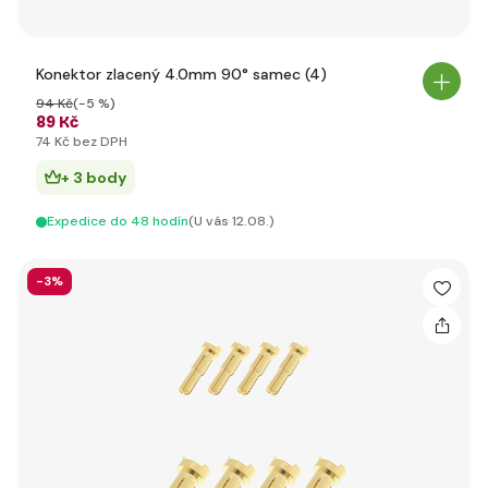
Konektor zlacený 4.0mm 90° samec (4)
94 Kč
(-5 %)
89 Kč
74 Kč bez DPH
+ 3 body
Expedice do 48 hodín
(U vás 12.08.)
-3%