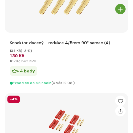
Konektor zlacený - redukce 4/5mm 90° samec (4)
134 Kč
(-3 %)
130 Kč
107 Kč bez DPH
+ 4 body
Expedice do 48 hodín
(U vás 12.08.)
-4%