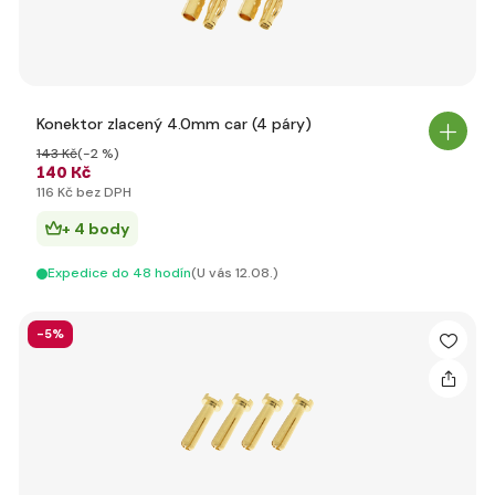
Konektor zlacený 4.0mm car (4 páry)
143 Kč
(-2 %)
140 Kč
116 Kč bez DPH
+ 4 body
Expedice do 48 hodín
(U vás 12.08.)
-5%