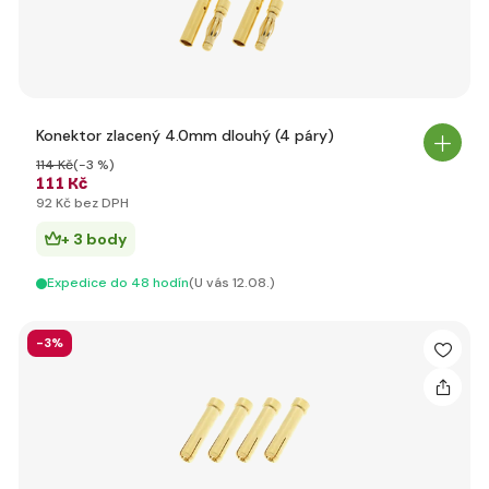
Konektor zlacený 4.0mm dlouhý (4 páry)
114 Kč
(-3 %)
111 Kč
92 Kč bez DPH
+ 3 body
Expedice do 48 hodín
(U vás 12.08.)
-3%