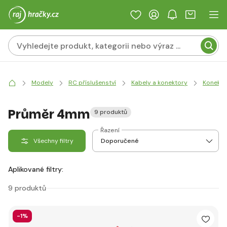
Modely
RC příslušenství
Kabely a konektory
Konekto
Průměr 4mm
9 produktů
Řazení
Všechny filtry
Aplikované filtry:
9 produktů
-1%