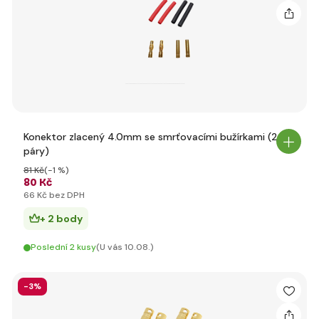
Konektor zlacený 4.0mm se smrťovacími bužírkami (2
páry)
81 Kč
(-1 %)
80 Kč
66 Kč bez DPH
+ 2 body
Poslední 2 kusy
(U vás 10.08.)
-3%