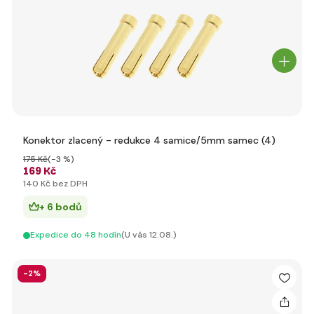
Konektor zlacený - redukce 4 samice/5mm samec (4)
175 Kč
(-3 %)
169 Kč
140 Kč bez DPH
+ 6 bodů
Expedice do 48 hodín
(U vás 12.08.)
-2%