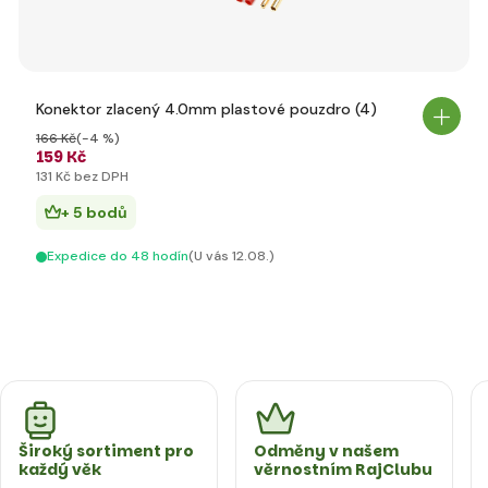
Konektor zlacený 4.0mm plastové pouzdro (4)
166 Kč
(-4 %)
159 Kč
131 Kč bez DPH
+ 5 bodů
Expedice do 48 hodín
(U vás 12.08.)
Široký sortiment pro
Odměny v našem
každý věk
věrnostním RajClubu