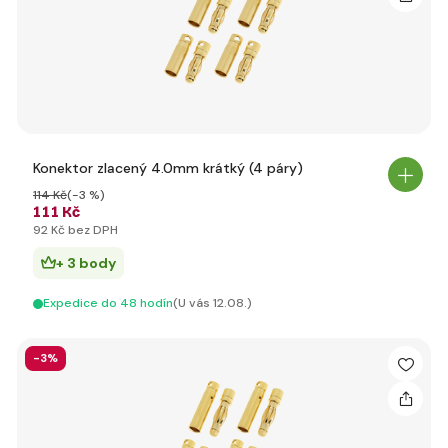
Konektor zlacený 4.0mm krátký (4 páry)
114 Kč
(-3 %)
111 Kč
92 Kč bez DPH
+ 3 body
Expedice do 48 hodín
(U vás 12.08.)
-3%