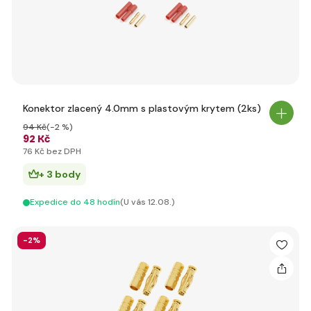
Konektor zlacený 4.0mm s plastovým krytem (2ks)
94 Kč
(-2 %)
92 Kč
76 Kč bez DPH
+ 3 body
Expedice do 48 hodín
(U vás 12.08.)
-2%