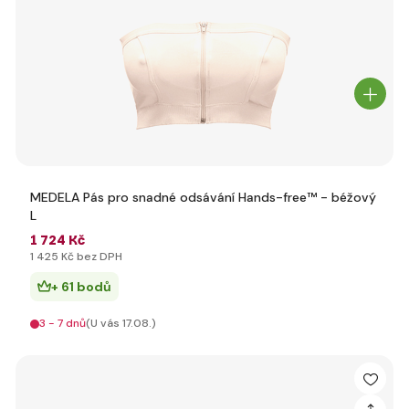
MEDELA Pás pro snadné odsávání Hands-free™ - béžový
L
1 724 Kč
1 425 Kč bez DPH
+ 61 bodů
3 - 7 dnů
(U vás 17.08.)