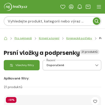
Pro nejmenší
Krmení a kojení
Kojenecké potřeby
Prsn
Prsní vložky a podprsenky
21 produktů
Řazení
Všechny filtry
Aplikované filtry:
21 produktů
-51%