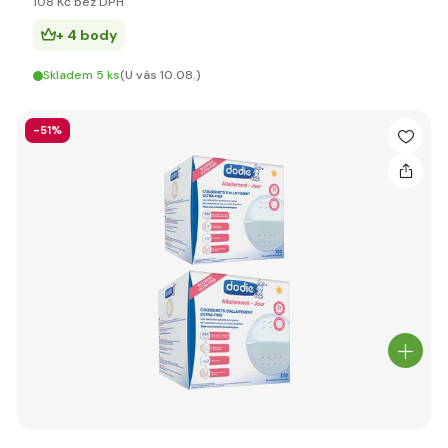
108 Kč bez DPH
+ 4 body
Skladem 5 ks
(U vás 10.08.)
-51%