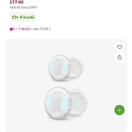
177 Kč
146 Kč bez DPH
+ 6 bodů
3 - 7 dnů
(U vás 17.08.)