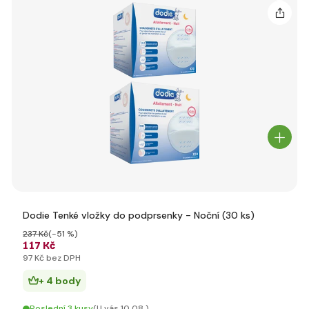
Dodie Tenké vložky do podprsenky - Noční (30 ks)
237 Kč
(-51 %)
117 Kč
97 Kč bez DPH
+ 4 body
Poslední 3 kusy
(U vás 10.08.)