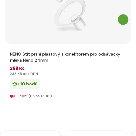
NENO Štít prsní plastový s konektorem pro odsávačky
mléka Neno 24mm
288 Kč
238 Kč bez DPH
+ 10 bodů
3 - 7 dnů
(U vás 17.08.)