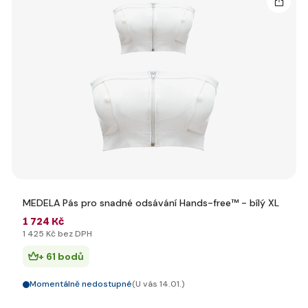
MEDELA Pás pro snadné odsávání Hands-free™ - bílý XL
1 724 Kč
1 425 Kč bez DPH
+ 61 bodů
Momentálně nedostupné
(U vás 14.01.)