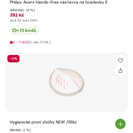
Philips Avent Hands-Free nástavce na bradavku S
450 Kč
(-13 %)
392 Kč
324 Kč bez DPH
+ 13 bodů
3 - 7 dnů
(U vás 17.08.)
-2%
Hygienické prsní vložky NEW /36ks
181 Kč
(-2 %)