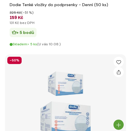
Dodie Tenké vložky do podprsenky - Denní (50 ks)
325 Kč
(-51 %)
159 Kč
131 Kč bez DPH
+ 5 bodů
Skladem> 5 ks
(U vás 10.08.)
-50%