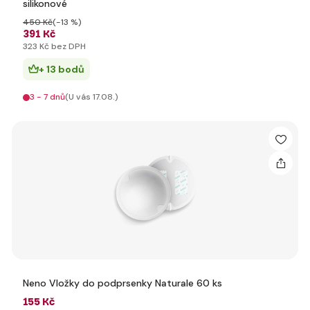
silikonové
450 Kč
(-13 %)
391 Kč
323 Kč bez DPH
+ 13 bodů
3 - 7 dnů
(U vás 17.08.)
Neno Vložky do podprsenky Naturale 60 ks
155 Kč