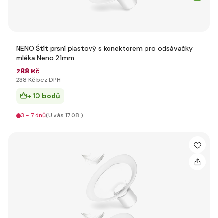
NENO Štít prsní plastový s konektorem pro odsávačky
mléka Neno 21mm
288 Kč
238 Kč bez DPH
+ 10 bodů
3 - 7 dnů
(U vás 17.08.)