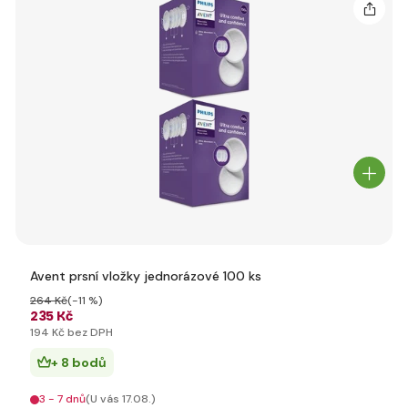
Avent prsní vložky jednorázové 100 ks
264 Kč
(-11 %)
235 Kč
194 Kč bez DPH
+ 8 bodů
3 - 7 dnů
(U vás 17.08.)