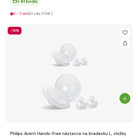
+ 61 bodů
3 - 7 dnů
(U vás 17.08.)
-13%
Philips Avent Hands-Free nástavce na bradavku L, vložky