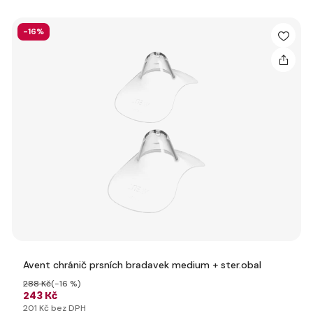
-16%
Avent chránič prsních bradavek medium + ster.obal
288 Kč
(-16 %)
243 Kč
201 Kč bez DPH