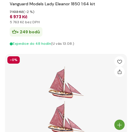
Vanguard Models Lady Eleanor 1850 1:64 kit
7 103 Kč
(-2 %)
6 973 Kč
5 763 Kč bez DPH
+ 249 bodů
Expedice do 48 hodín
(U vás 13.08.)
-0%