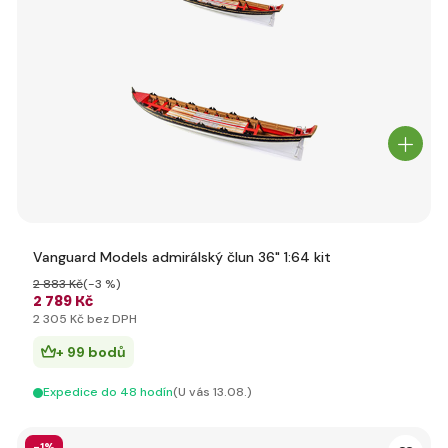
Vanguard Models admirálský člun 36" 1:64 kit
2 883 Kč
(-3 %)
2 789 Kč
2 305 Kč bez DPH
+ 99 bodů
Expedice do 48 hodín
(U vás 13.08.)
-1%