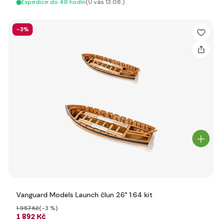
Expedice do 48 hodín
(U vás 13.08.)
-3%
Vanguard Models Launch člun 26" 1:64 kit
1 957 Kč
(-3 %)
1 892 Kč