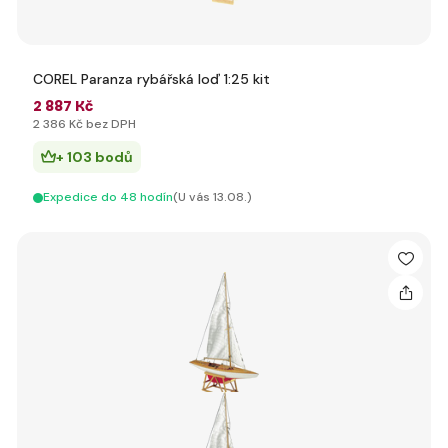
COREL Paranza rybářská loď 1:25 kit
2 887 Kč
2 386 Kč bez DPH
+ 103 bodů
Expedice do 48 hodín
(U vás 13.08.)