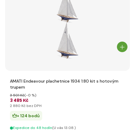
AMATI Endeavour plachetnice 1934 1:80 kit s hotovým
trupem
3 501 Kč
(-0 %)
3 485 Kč
2 880 Kč bez DPH
+ 124 bodů
Expedice do 48 hodín
(U vás 13.08.)