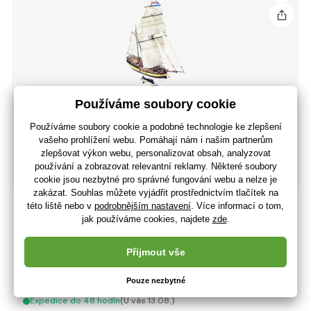
COREL Scotland 1:64 kit
3 485 Kč
2 880 Kč bez DPH
+ 124 bodů
Expedice do 48 hodín
(U vás 13.08.)