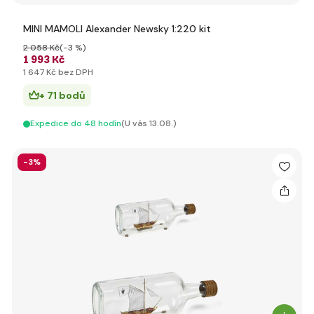
MINI MAMOLI Alexander Newsky 1:220 kit
2 058 Kč
(-3 %)
1 993 Kč
1 647 Kč bez DPH
+ 71 bodů
Expedice do 48 hodín
(U vás 13.08.)
-3%