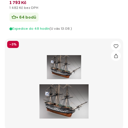
1 793 Kč
1 482 Kč bez DPH
+ 64 bodů
Expedice do 48 hodín
(U vás 13.08.)
-3%