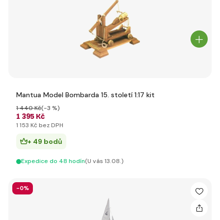
Mantua Model Bombarda 15. století 1:17 kit
1 440 Kč
(-3 %)
1 395 Kč
1 153 Kč bez DPH
+ 49 bodů
Expedice do 48 hodín
(U vás 13.08.)
-0%