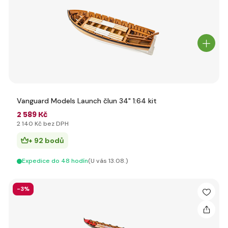
Vanguard Models Launch člun 34" 1:64 kit
2 589 Kč
2 140 Kč bez DPH
+ 92 bodů
Expedice do 48 hodín
(U vás 13.08.)
-3%