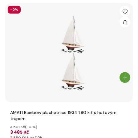
-0%
AMATI Rainbow plachetnice 1934 1:80 kit s hotovým
trupem
3 501 Kč
(-0 %)
3 485 Kč
2 880 Kč bez DPH