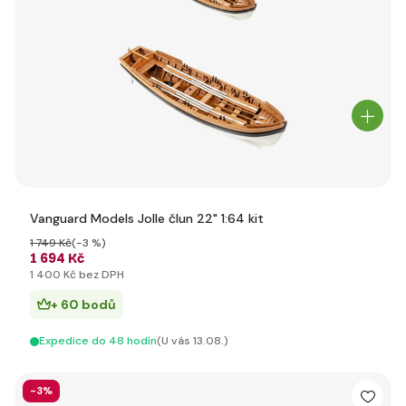
Vanguard Models Jolle člun 22" 1:64 kit
1 749 Kč
(-3 %)
1 694 Kč
1 400 Kč bez DPH
+ 60 bodů
Expedice do 48 hodín
(U vás 13.08.)
-3%