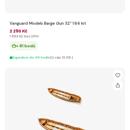
Vanguard Models Barge člun 32" 1:64 kit
2 290 Kč
1 893 Kč bez DPH
+ 81 bodů
Expedice do 48 hodín
(U vás 13.08.)