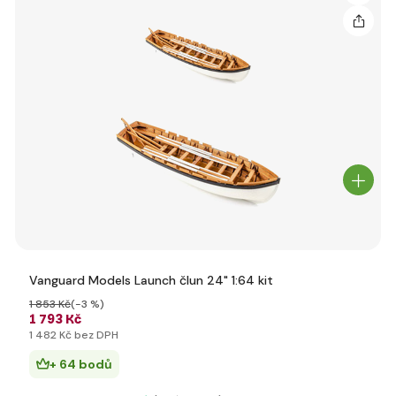
Vanguard Models Launch člun 24" 1:64 kit
1 853 Kč
(-3 %)
1 793 Kč
1 482 Kč bez DPH
+ 64 bodů