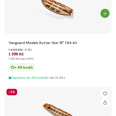
Vanguard Models Kutter člun 18" 1:64 kit
1 440 Kč
(-3 %)
1 395 Kč
1 153 Kč bez DPH
+ 49 bodů
Expedice do 48 hodín
(U vás 13.08.)
-3%