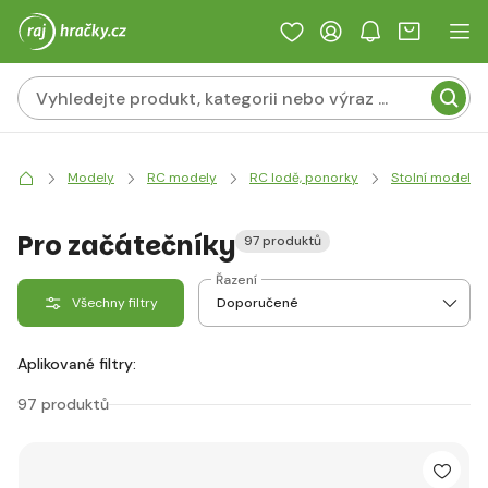
Modely
RC modely
RC lodě, ponorky
Stolní modely
Pro začátečníky
97 produktů
Řazení
Všechny filtry
Aplikované filtry:
97 produktů