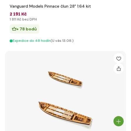
Vanguard Models Pinnace člun 28" 1:64 kit
2 191 Kč
1 811 Kč bez DPH
+ 78 bodů
Expedice do 48 hodín
(U vás 13.08.)