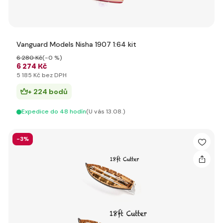
Vanguard Models Nisha 1907 1:64 kit
6 280 Kč
(-0 %)
6 274 Kč
5 185 Kč bez DPH
+ 224 bodů
Expedice do 48 hodín
(U vás 13.08.)
-3%