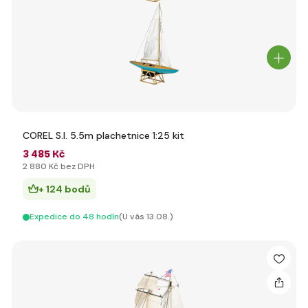
COREL S.I. 5.5m plachetnice 1:25 kit
3 485 Kč
2 880 Kč bez DPH
+ 124 bodů
Expedice do 48 hodín
(U vás 13.08.)