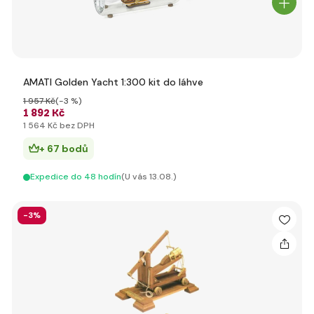
AMATI Golden Yacht 1:300 kit do láhve
1 957 Kč
(-3 %)
1 892 Kč
1 564 Kč bez DPH
+ 67 bodů
Expedice do 48 hodín
(U vás 13.08.)
-3%