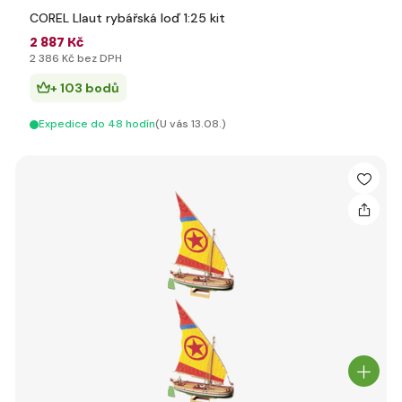
COREL Llaut rybářská loď 1:25 kit
2 887 Kč
2 386 Kč bez DPH
+ 103 bodů
Expedice do 48 hodín
(U vás 13.08.)