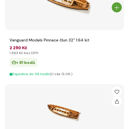
Vanguard Models Pinnace člun 32" 1:64 kit
2 290 Kč
1 893 Kč bez DPH
+ 81 bodů
Expedice do 48 hodín
(U vás 13.08.)