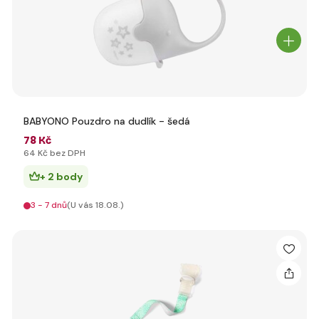
BABYONO Pouzdro na dudlík - šedá
78 Kč
64 Kč bez DPH
+ 2 body
3 - 7 dnů
(U vás 18.08.)