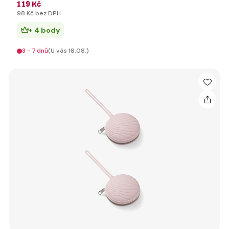
119 Kč
98 Kč bez DPH
+ 4 body
3 - 7 dnů
(U vás 18.08.)