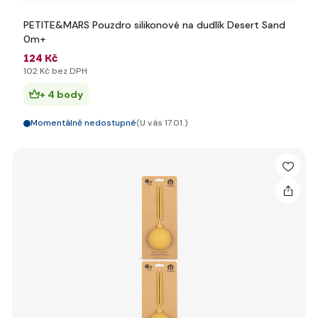
PETITE&MARS Pouzdro silikonové na dudlík Desert Sand
0m+
124 Kč
102 Kč bez DPH
+ 4 body
Momentálně nedostupné
(U vás 17.01.)