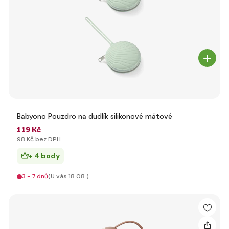
Babyono Pouzdro na dudlík silikonové mátové
119 Kč
98 Kč bez DPH
+ 4 body
3 - 7 dnů
(U vás 18.08.)