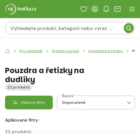
Pro nejmenší
Krmení a kojení
Kojenecké potřeby
Pouz
Pouzdra a řetízky na
dudlíky
22 produktů
Řazení
Všechny filtry
Aplikované filtry:
22 produktů