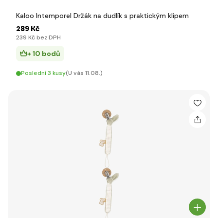
Kaloo Intemporel Držák na dudlík s praktickým klipem
289 Kč
239 Kč bez DPH
+ 10 bodů
Poslední 3 kusy
(U vás 11.08.)