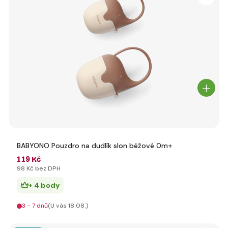
BABYONO Pouzdro na dudlík slon béžové 0m+
119 Kč
98 Kč bez DPH
+ 4 body
3 - 7 dnů
(U vás 18.08.)