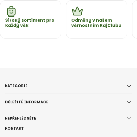
Široký sortiment pro
Odměny v našem
každý věk
věrnostním RajClubu
KATEGORIE
DŮLEŽITÉ INFORMACE
NEPŘEHLÉDNĚTE
KONTAKT