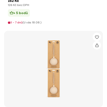
152 Kč
126 Kč bez DPH
+ 5 bodů
3 - 7 dnů
(U vás 18.08.)