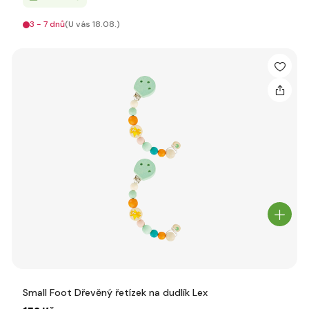
3 - 7 dnů
(U vás 18.08.)
Small Foot Dřevěný řetízek na dudlík Lex