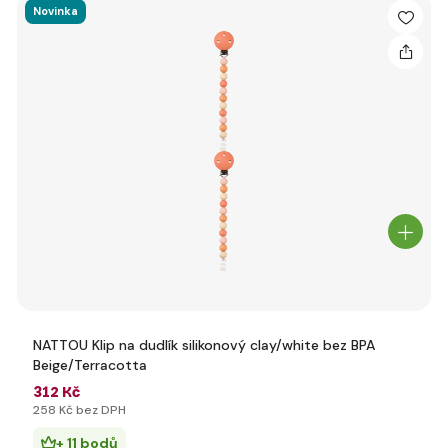
Novinka
NATTOU Klip na dudlík silikonový clay/white bez BPA
Beige/Terracotta
312 Kč
258 Kč bez DPH
+ 11 bodů