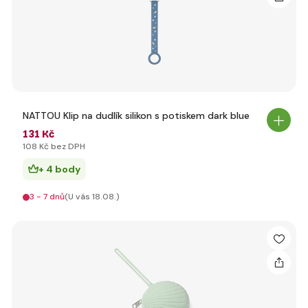
NATTOU Klip na dudlík silikon s potiskem dark blue
131 Kč
108 Kč bez DPH
+ 4 body
3 - 7 dnů
(U vás 18.08.)