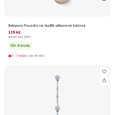
Babyono Pouzdro na dudlík silikonové béžové
119 Kč
98 Kč bez DPH
+ 4 body
3 - 7 dnů
(U vás 18.08.)