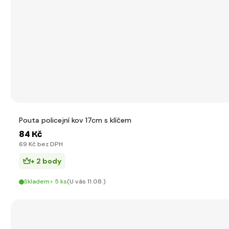
Pouta policejní kov 17cm s klíčem
84 Kč
69 Kč bez DPH
+ 2 body
Skladem> 5 ks
(U vás 11.08.)