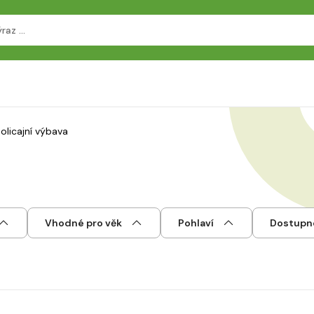
olicajní výbava
Vhodné pro věk
Pohlaví
Dostupn