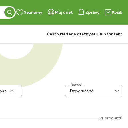
Seznamy
Můj účet
Zprávy
Košík
Často kladené otázky
RajClub
Kontakt
Řazení
ost
34 produktů