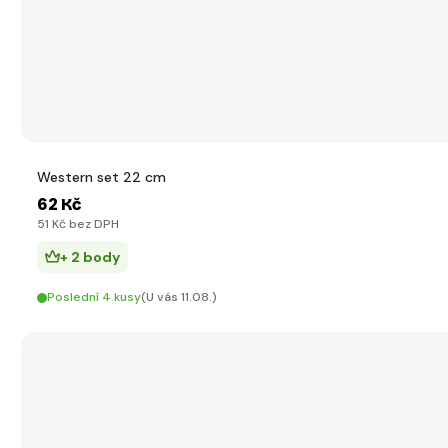
Western set 22 cm
62 Kč
51 Kč bez DPH
+ 2 body
Poslední 4 kusy
(U vás 11.08.)