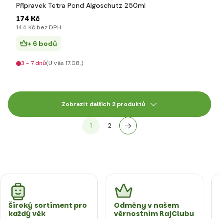
Přípravek Tetra Pond Algoschutz 250ml
174 Kč
144 Kč bez DPH
+ 6 bodů
3 - 7 dnů
(U vás 17.08.)
Zobrazit dalších 2 produktů
1
2
Široký sortiment pro
Odměny v našem
každý věk
věrnostním RajClubu