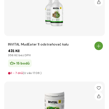
INVITAL MudEater 1l odstraňovač kalu
431 Kč
356 Kč bez DPH
+ 15 bodů
3 - 7 dnů
(U vás 17.08.)