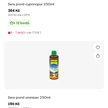
Sera pond cyprinopur 250ml
364 Kč
301 Kč bez DPH
+ 12 bodů
3 - 7 dnů
(U vás 17.08.)
Sera pond omnisan 250ml
190 Kč