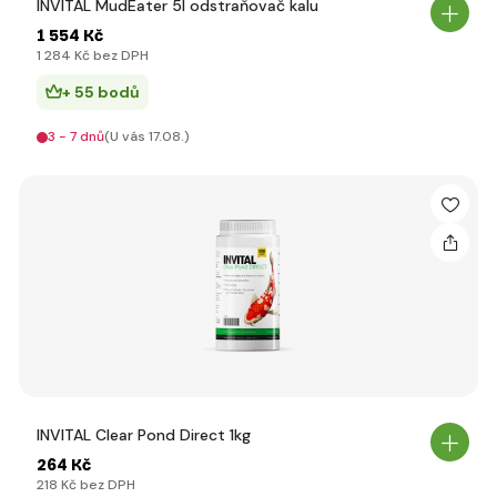
INVITAL MudEater 5l odstraňovač kalu
1 554 Kč
1 284 Kč bez DPH
+ 55 bodů
3 - 7 dnů
(U vás 17.08.)
INVITAL Clear Pond Direct 1kg
264 Kč
218 Kč bez DPH