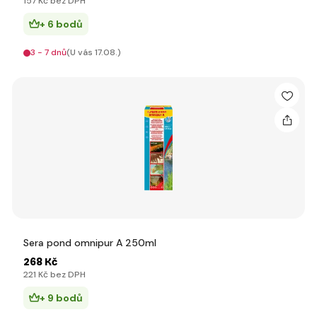
157 Kč bez DPH
+ 6 bodů
3 - 7 dnů
(U vás 17.08.)
Sera pond omnipur A 250ml
268 Kč
221 Kč bez DPH
+ 9 bodů