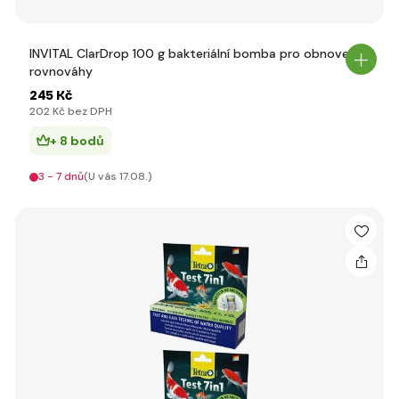
INVITAL ClarDrop 100 g bakteriální bomba pro obnovení
rovnováhy
245 Kč
202 Kč bez DPH
+ 8 bodů
3 - 7 dnů
(U vás 17.08.)