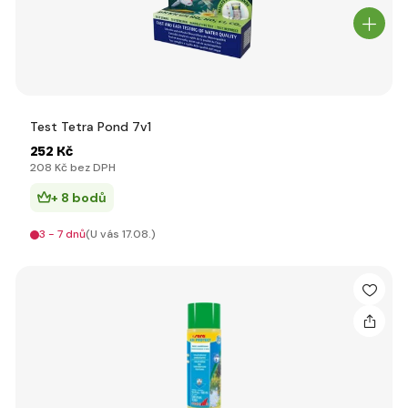
Test Tetra Pond 7v1
252 Kč
208 Kč bez DPH
+ 8 bodů
3 - 7 dnů
(U vás 17.08.)