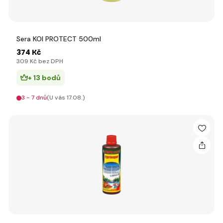
Sera KOI PROTECT 500ml
374 Kč
309 Kč bez DPH
+ 13 bodů
3 - 7 dnů
(U vás 17.08.)