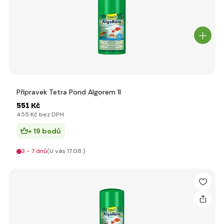
Přípravek Tetra Pond Algorem 1l
551 Kč
455 Kč bez DPH
+ 19 bodů
3 - 7 dnů
(U vás 17.08.)