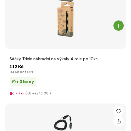
Sáčky Trixie náhradní na výkaly 4 role po 10ks
112 Kč
93 Kč bez DPH
+ 3 body
3 - 7 dnů
(U vás 18.08.)