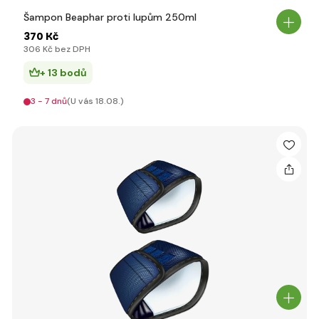
Šampon Beaphar proti lupům 250ml
370 Kč
306 Kč bez DPH
+ 13 bodů
3 - 7 dnů
(U vás 18.08.)