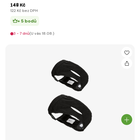
148 Kč
122 Kč bez DPH
+ 5 bodů
3 - 7 dnů
(U vás 18.08.)