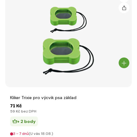
Kliker Trixie pro výcvik psa základ
71 Kč
59 Kč bez DPH
+ 2 body
3 - 7 dnů
(U vás 18.08.)