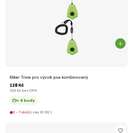
Kliker Trixie pro výcvik psa kombinovaný
128 Kč
106 Kč bez DPH
+ 4 body
3 - 7 dnů
(U vás 18.08.)