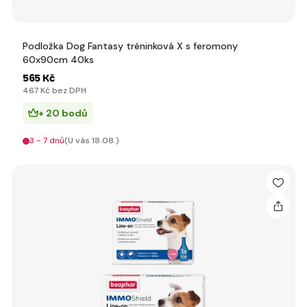
Podložka Dog Fantasy tréninková X s feromony
60x90cm 40ks
565 Kč
467 Kč bez DPH
+ 20 bodů
3 - 7 dnů
(U vás 18.08.)