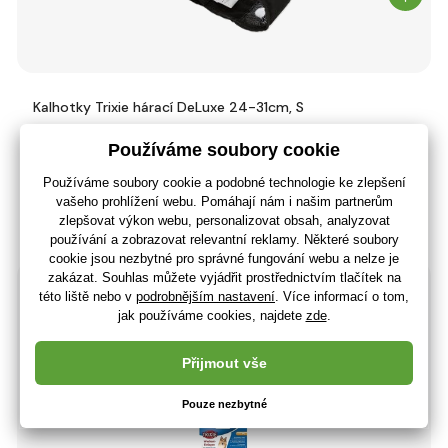
Kalhotky Trixie hárací DeLuxe 24-31cm, S
112 Kč
93 Kč bez DPH
+ 3 body
3 - 7 dnů
(U vás 18.08.)