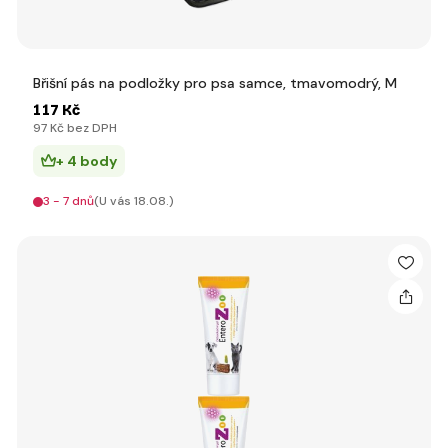
Břišní pás na podložky pro psa samce, tmavomodrý, M
117 Kč
97 Kč bez DPH
+ 4 body
3 - 7 dnů
(U vás 18.08.)