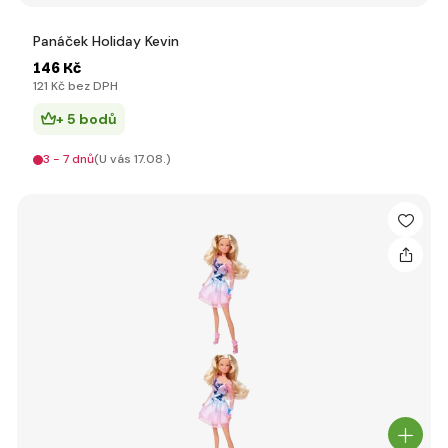
Panáček Holiday Kevin
146 Kč
121 Kč bez DPH
+ 5 bodů
3 - 7 dnů
(U vás 17.08.)