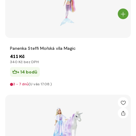
Panenka Steffi Mořská víla Magic
411 Kč
340 Kč bez DPH
+ 14 bodů
3 - 7 dnů
(U vás 17.08.)