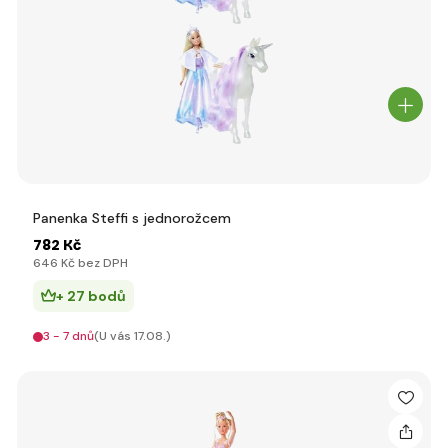
Panenka Steffi s jednorožcem
782 Kč
646 Kč bez DPH
+ 27 bodů
3 - 7 dnů
(U vás 17.08.)