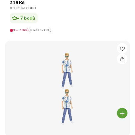
219 Kč
181 Kč bez DPH
+ 7 bodů
3 - 7 dnů
(U vás 17.08.)