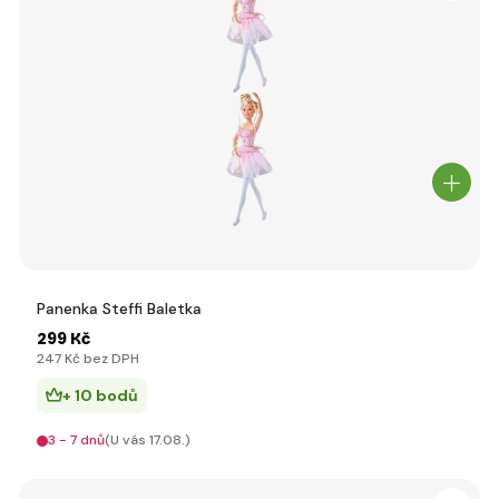
Panenka Steffi Baletka
299 Kč
247 Kč bez DPH
+ 10 bodů
3 - 7 dnů
(U vás 17.08.)