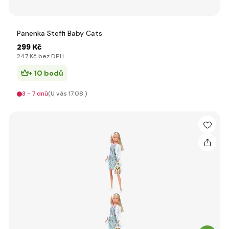
Panenka Steffi Baby Cats
299 Kč
247 Kč bez DPH
+ 10 bodů
3 - 7 dnů
(U vás 17.08.)