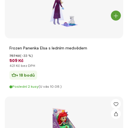
Frozen Panenka Elsa s ledním medvědem
757 Kč
(-33 %)
509 Kč
421 Kč bez DPH
+ 18 bodů
Poslední 2 kusy
(U vás 10.08.)