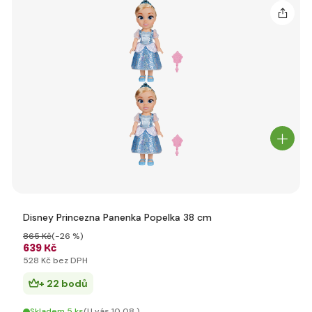
Disney Princezna Panenka Popelka 38 cm
865 Kč
(-26 %)
639 Kč
528 Kč bez DPH
+ 22 bodů
Skladem 5 ks
(U vás 10.08.)