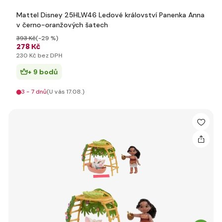
Mattel Disney 25HLW46 Ledové království Panenka Anna
v černo-oranžových šatech
393 Kč
(-29 %)
278 Kč
230 Kč bez DPH
+ 9 bodů
3 - 7 dnů
(U vás 17.08.)