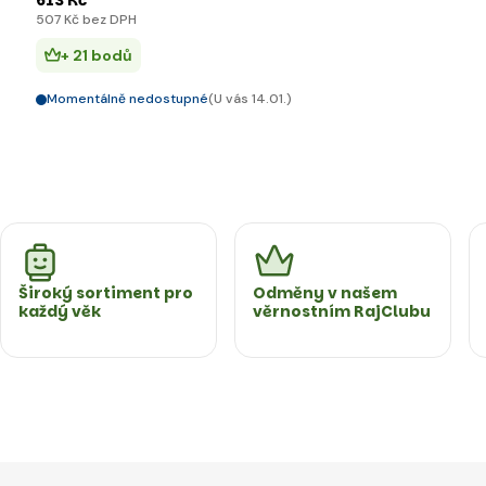
613 Kč
507 Kč bez DPH
+ 21 bodů
Momentálně nedostupné
(U vás 14.01.)
Široký sortiment pro
Odměny v našem
každý věk
věrnostním RajClubu