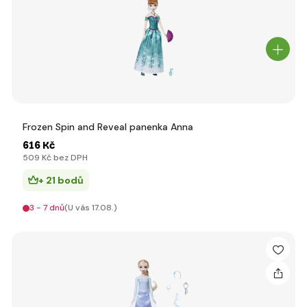
Frozen Spin and Reveal panenka Anna
616 Kč
509 Kč bez DPH
+ 21 bodů
3 - 7 dnů
(U vás 17.08.)