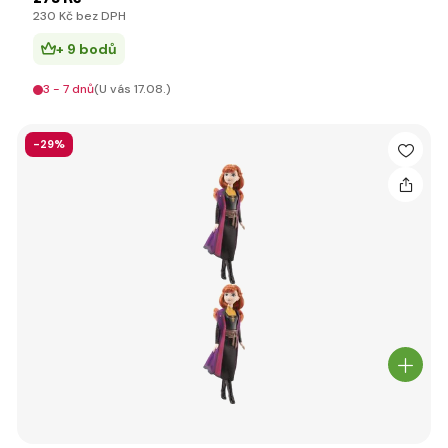
230 Kč bez DPH
+ 9 bodů
3 - 7 dnů
(U vás 17.08.)
-29%