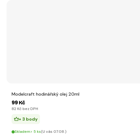
Modelcraft hodinářský olej 20ml
99 Kč
82 Kč bez DPH
+ 3 body
Skladem> 5 ks
(U vás 07.08.)