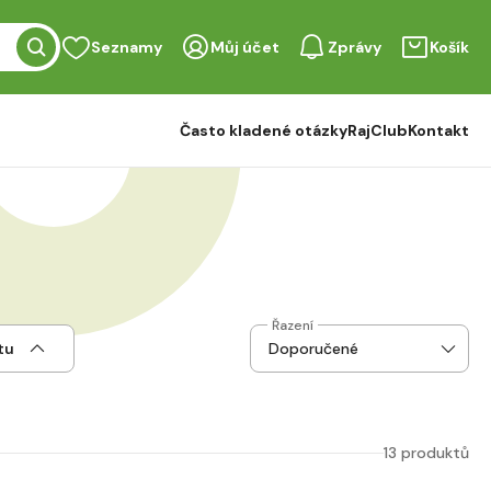
Seznamy
Můj účet
Zprávy
Košík
Často kladené otázky
RajClub
Kontakt
Řazení
tu
13 produktů