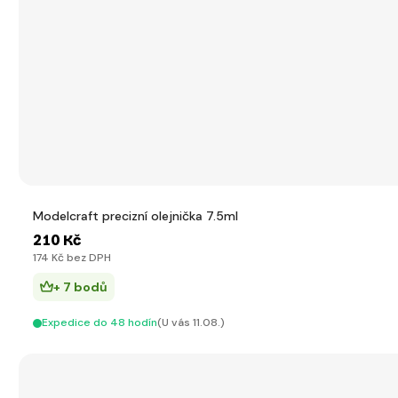
Modelcraft precizní olejnička 7.5ml
210 Kč
174 Kč bez DPH
+ 7 bodů
Expedice do 48 hodín
(U vás 11.08.)