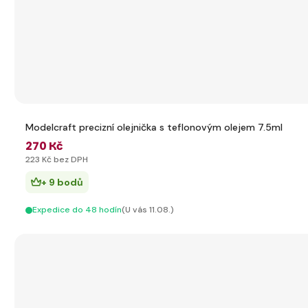
Modelcraft precizní olejnička s teflonovým olejem 7.5ml
270 Kč
223 Kč bez DPH
+ 9 bodů
Expedice do 48 hodín
(U vás 11.08.)