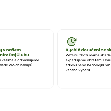
 v našem
Rychlé doručení ze s
tním RajClubu
Většinu zboží máme sklad
si vážíme a odměňujeme
expedujeme obratem. Doru
kladě vašich nákupů.
adresu nebo na výdejní mís
vašeho výběru.