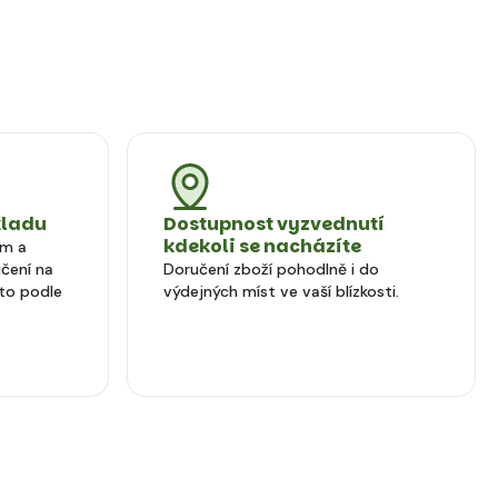
kladu
Dostupnost vyzvednutí
kdekoli se nacházíte
em a
čení na
Doručení zboží pohodlně i do
to podle
výdejných míst ve vaší blízkosti.