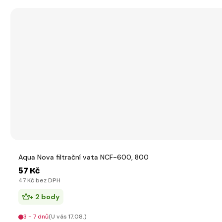
Aqua Nova filtrační vata NCF-600, 800
57 Kč
47 Kč bez DPH
+ 2 body
3 - 7 dnů
(U vás 17.08.)