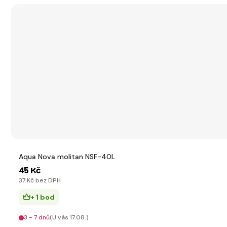
Aqua Nova molitan NSF-40L
45 Kč
37 Kč bez DPH
+ 1 bod
3 - 7 dnů
(U vás 17.08.)