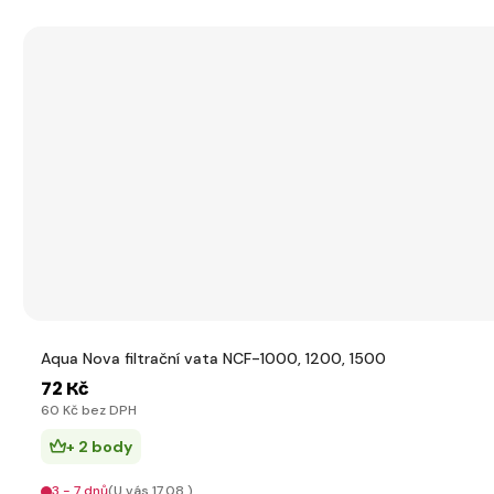
Aqua Nova filtrační vata NCF-1000, 1200, 1500
72 Kč
60 Kč bez DPH
+ 2 body
3 - 7 dnů
(U vás 17.08.)