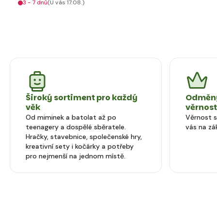
3 - 7 dnů
(U vás 17.08.)
Široký sortiment pro každý
Odměny
věk
věrnos
Od miminek a batolat až po
Věrnost 
teenagery a dospělé sběratele.
vás na zá
Hračky, stavebnice, společenské hry,
kreativní sety i kočárky a potřeby
pro nejmenší na jednom místě.