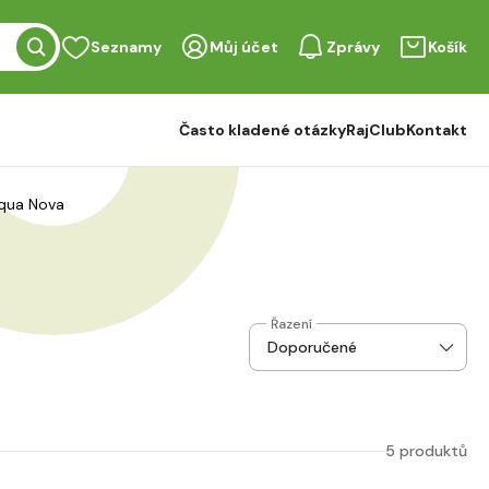
Seznamy
Můj účet
Zprávy
Košík
Často kladené otázky
RajClub
Kontakt
Aqua Nova
Řazení
5 produktů