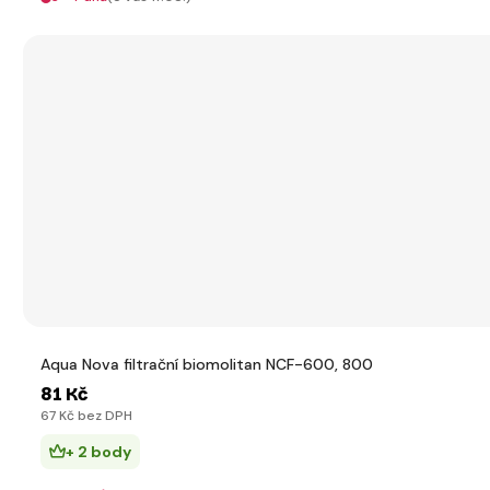
Aqua Nova filtrační biomolitan NCF-600, 800
81 Kč
67 Kč bez DPH
+ 2 body