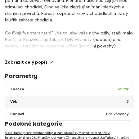
pomáhá udržovat rovnováhu. Klenuté mušle nabízejí jemnou
stimulaci chodidel, Dino vajíčka zlepšují vnímání hladkých a
drsných povrchů, Forest rozproudí krev v chodidlech a tvrdý
Muffik zahřeje chodidla.
Co říkají fyzioterapeuti? „Na to, aby vaše nohy ožily, stačí málo.
Použij je. Používejte je tak, jak byly vyvinuty (naboso) a na
terénu, který jim byl původně určen (přírodní povrchy).
Rozmanitost je vítána, stejně jako chůze po…
Zobrazit celý popis
Parametry
Značka
Muffik
Věk
3
Pohlaví
Pro všechny
Podobné kategorie
Vkladacie puzzle
Vkládačky a zatloukačky
Motorické hračky
Interaktivní hračky
Hračky do vany
Chrastítka a kousátka
Tahací hračky