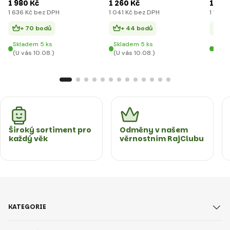
1 980 Kč
1 260 Kč
1 370
1 636 Kč bez DPH
1 041 Kč bez DPH
1 132 
+ 70 bodů
+ 44 bodů
+ 
Skladem 5 ks
Skladem 5 ks
Skla
(U vás 10.08.)
(U vás 10.08.)
(U vá
Široký sortiment pro
Odměny v našem
každý věk
věrnostním RajClubu
KATEGORIE