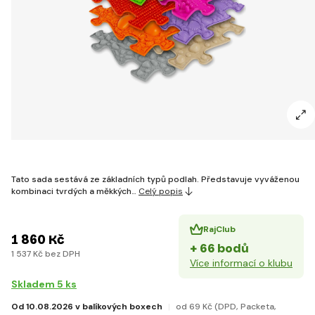
Tato sada sestává ze základních typů podlah. Představuje vyváženou
kombinaci tvrdých a měkkých…
Celý popis
RajClub
1 860 Kč
+ 66 bodů
1 537 Kč bez DPH
Více informací o klubu
Skladem 5 ks
Od 10.08.2026 v balíkových boxech
od 69 Kč
(DPD, Packeta,