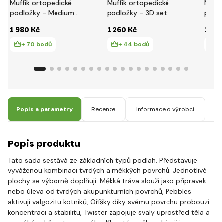
Muffik ortopedické
Muffik ortopedické
Muffi
podložky - Medium
podložky - 3D set
podlo
2 set
1 980 Kč
1 260 Kč
1 37
+ 70 bodů
+ 44 bodů
+
Popis a parametry
Recenze
Informace o výrobci
Popis produktu
Tato sada sestává ze základních typů podlah. Představuje
vyváženou kombinaci tvrdých a měkkých povrchů. Jednotlivé
plochy se výborně doplňují. Měkká tráva slouží jako přípravek
nebo úleva od tvrdých akupunkturních povrchů, Pebbles
aktivují valgozitu kotníků, Oříšky díky svému povrchu probouzí
koncentraci a stabilitu, Twister zapojuje svaly uprostřed těla a