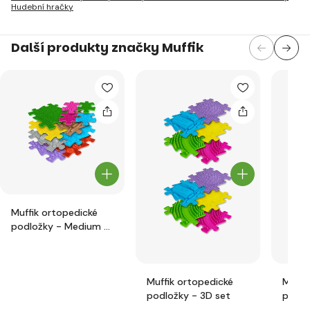
Hudební hračky
Další produkty značky Muffik
Muffik ortopedické
podložky - Medium 2
set
Muffik ortopedické
Muffi
podložky - 3D set
podlo