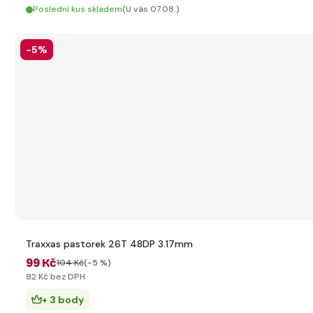
Poslední kus skladem
(U vás 07.08.)
-5%
Traxxas pastorek 26T 48DP 3.17mm
99 Kč
104 Kč
(-5 %)
82 Kč bez DPH
+ 3 body