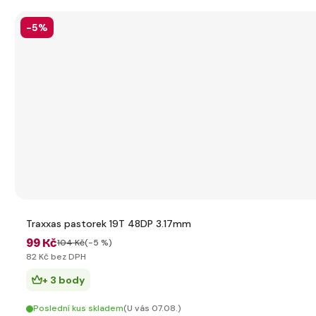
-5%
Traxxas pastorek 19T 48DP 3.17mm
99 Kč
104 Kč
(-5 %)
82 Kč bez DPH
+ 3 body
Poslední kus skladem
(U vás 07.08.)