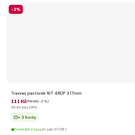
-3%
Traxxas pastorek 16T 48DP 3.17mm
111 Kč
114 Kč
(-3 %)
92 Kč bez DPH
+ 3 body
Poslední 2 kusy
(U vás 07.08.)