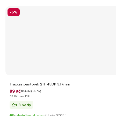
-5%
Traxxas pastorek 21T 48DP 3.17mm
99 Kč
104 Kč
(-5 %)
82 Kč bez DPH
+ 3 body
Poslední kus skladem
(U vás 07.08.)