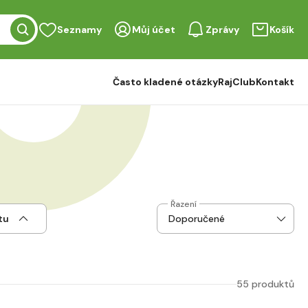
Seznamy
Můj účet
Zprávy
Košík
Často kladené otázky
RajClub
Kontakt
Řazení
tu
55 produktů