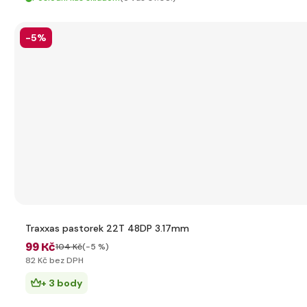
-5%
Traxxas pastorek 22T 48DP 3.17mm
99 Kč
104 Kč
(-5 %)
82 Kč bez DPH
+ 3 body