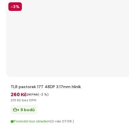
-3%
TLR pastorek 17T 48DP 3.17mm hliník
260 Kč
267 Kč
(-3 %)
215 Kč bez DPH
+ 9 bodů
Poslední kus skladem
(U vás 07.08.)