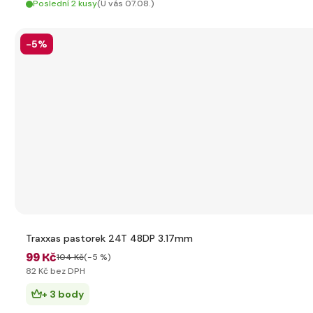
Poslední 2 kusy
(U vás 07.08.)
-5%
Traxxas pastorek 24T 48DP 3.17mm
99 Kč
104 Kč
(-5 %)
82 Kč bez DPH
+ 3 body