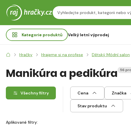
Kategorie
produktů
Velký letní výprodej
Hračky
Hrajeme si na profese
Dětský Módní salon
Manikúra a pedikúra
56 pr
Všechny filtry
Cena
Značka
Stav produktu
Aplikované filtry: