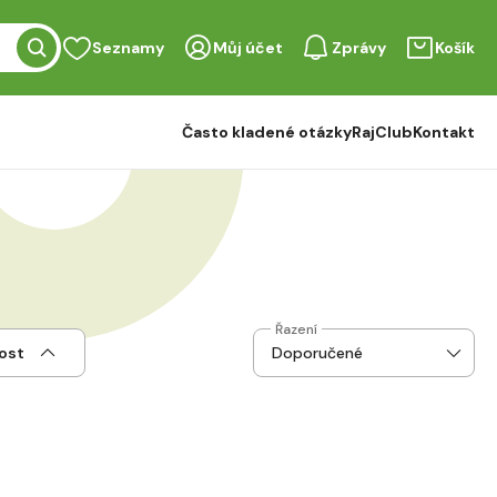
Seznamy
Můj účet
Zprávy
Košík
Často kladené otázky
RajClub
Kontakt
Řazení
ost