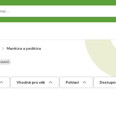
Manikúra a pedikúra
oduktů
Vhodné pro věk
Pohlaví
Dostupn