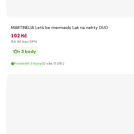
MARTINELIA Letś be mermaids Lak na nehty DUO
102 Kč
84 Kč bez DPH
+ 3 body
Poslední 3 kusy
(U vás 11.08.)