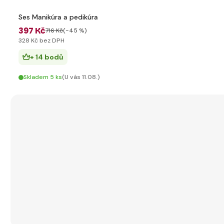
Ses Manikúra a pedikúra
397 Kč
716 Kč
(-45 %)
328 Kč bez DPH
+ 14 bodů
Skladem 5 ks
(U vás 11.08.)