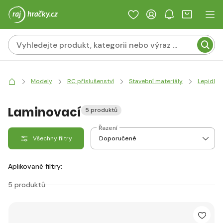
Modely
RC příslušenství
Stavební materiály
Lepidla
Laminovací
5 produktů
Řazení
Všechny filtry
Aplikované filtry:
5 produktů