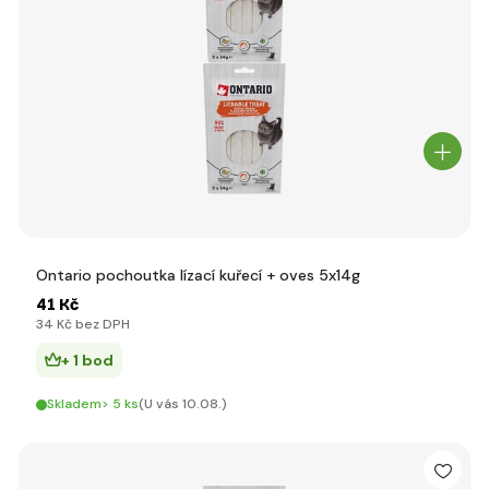
Ontario pochoutka lízací kuřecí + oves 5x14g
41 Kč
34 Kč bez DPH
+ 1 bod
Skladem> 5 ks
(U vás 10.08.)