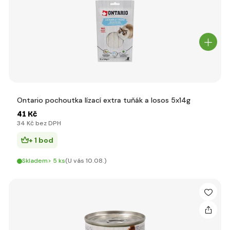
Ontario pochoutka lízací extra tuňák a losos 5x14g
41 Kč
34 Kč bez DPH
+ 1 bod
Skladem> 5 ks
(U vás 10.08.)