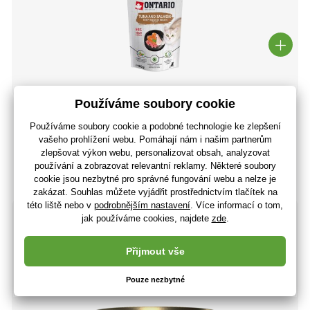
Kapsička Ontario tuňák a losos ve vývaru 80g
25 Kč
21 Kč bez DPH
Poslední 2 kusy
(U vás 10.08.)