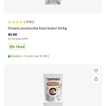
5.0
(1
)
Ontario pochoutka lízací kuřecí 5x14g
41 Kč
34 Kč bez DPH
+ 1 bod
Skladem> 5 ks
(U vás 10.08.)