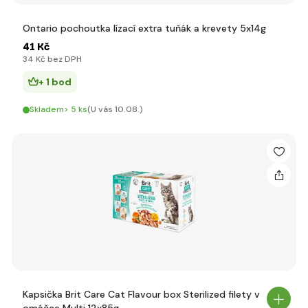
Ontario pochoutka lízací extra tuňák a krevety 5x14g
41 Kč
34 Kč bez DPH
+ 1 bod
Skladem> 5 ks
(U vás 10.08.)
Kapsička Brit Care Cat Flavour box Sterilized filety v