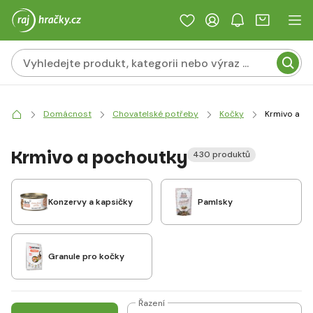
Domácnost
Chovatelské potřeby
Kočky
Krmivo a p
Krmivo a pochoutky
430 produktů
Konzervy a kapsičky
Pamlsky
Granule pro kočky
Řazení