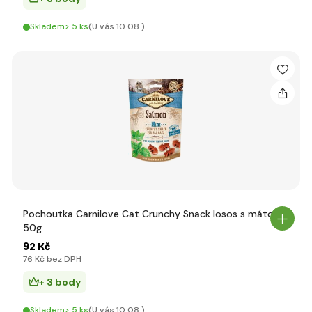
Skladem> 5 ks
(U vás 10.08.)
Pochoutka Carnilove Cat Crunchy Snack losos s mátou
50g
92 Kč
76 Kč bez DPH
+ 3 body
Skladem> 5 ks
(U vás 10.08.)