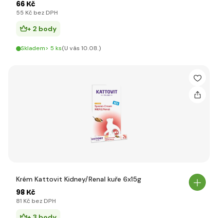
66 Kč
55 Kč bez DPH
+ 2 body
Skladem> 5 ks
(U vás 10.08.)
Krém Kattovit Kidney/Renal kuře 6x15g
98 Kč
81 Kč bez DPH
+ 3 body