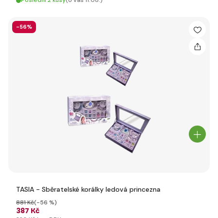
Poslední 2 kusy
(U vás 11.08.)
-56%
TASIA - Sběratelské korálky ledová princezna
881 Kč
(-56 %)
387 Kč