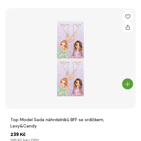
Top Model Sada náhrdelníků BFF se srdíčkem,
Lexy&Candy
239 Kč
198 Kč bez DPH