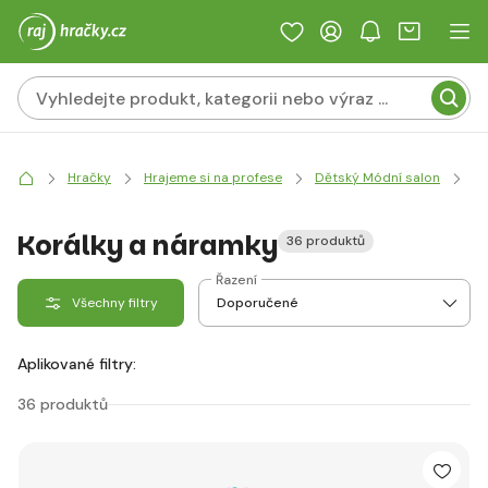
Hračky
Hrajeme si na profese
Dětský Módní salon
Ko
Korálky a náramky
36 produktů
Řazení
Všechny filtry
Aplikované filtry:
36 produktů