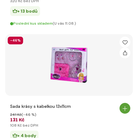
320 Kč bez DPH
+ 13 bodů
Poslední kus skladem
(U vás 11.08.)
-46%
Sada krásy s kabelkou 13x11cm
241 Kč
(-46 %)
131 Kč
108 Kč bez DPH
+ 4 body