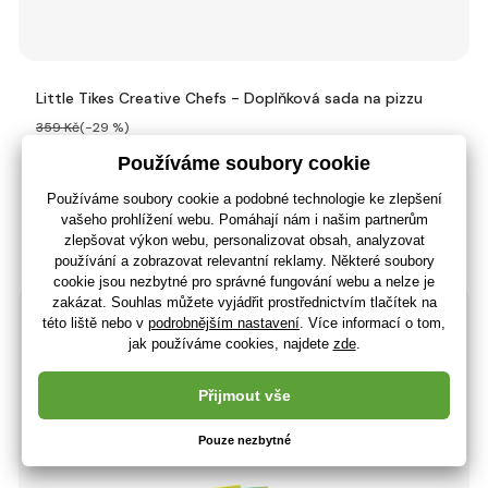
Little Tikes Creative Chefs - Doplňková sada na pizzu
359 Kč
(-29 %)
254 Kč
210 Kč bez DPH
+ 9 bodů
Skladem> 5 ks
(U vás 10.08.)