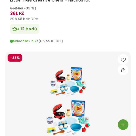
Little Tikes Creative Chefs – Nachos Kit
552 Kč
(-35 %)
361 Kč
298 Kč bez DPH
+ 12 bodů
Skladem> 5 ks
(U vás 10.08.)
-33%