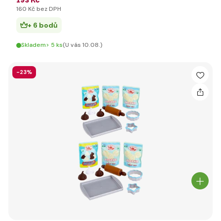
193 Kč
160 Kč bez DPH
+ 6 bodů
Skladem> 5 ks
(U vás 10.08.)
-23%