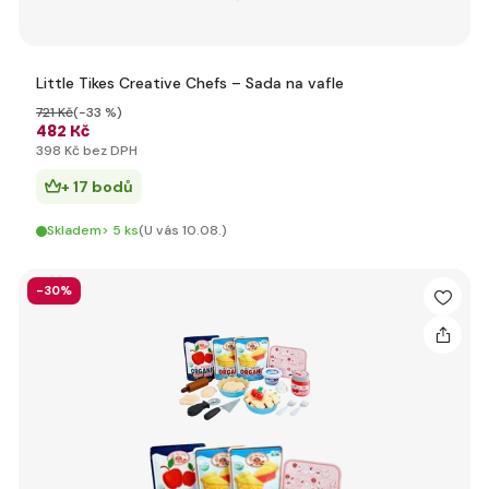
Little Tikes Creative Chefs – Sada na vafle
721 Kč
(-33 %)
482 Kč
398 Kč bez DPH
+ 17 bodů
Skladem> 5 ks
(U vás 10.08.)
-30%