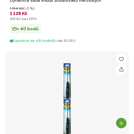
Dynamite sada imbus šroubováků metrických
1 154 Kč
(-2 %)
1 126 Kč
931 Kč bez DPH
+ 40 bodů
Expedice do 48 hodín
(U vás 13.08.)