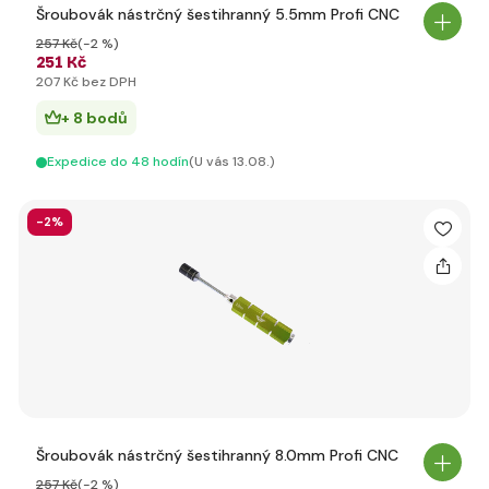
Šroubovák nástrčný šestihranný 5.5mm Profi CNC
257 Kč
(-2 %)
251 Kč
207 Kč bez DPH
+ 8 bodů
Expedice do 48 hodín
(U vás 13.08.)
-2%
Šroubovák nástrčný šestihranný 8.0mm Profi CNC
257 Kč
(-2 %)