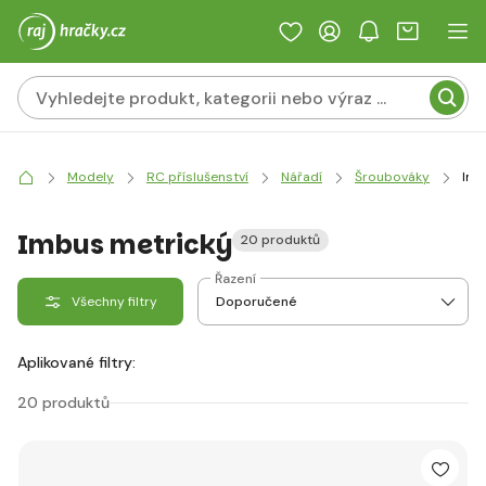
Modely
RC příslušenství
Nářadí
Šroubováky
Imb
Imbus metrický
20 produktů
Řazení
Všechny filtry
Aplikované filtry:
20 produktů