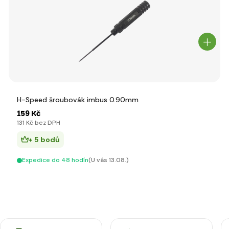
H-Speed šroubovák imbus 0.90mm
159 Kč
131 Kč bez DPH
+ 5 bodů
Expedice do 48 hodín
(U vás 13.08.)