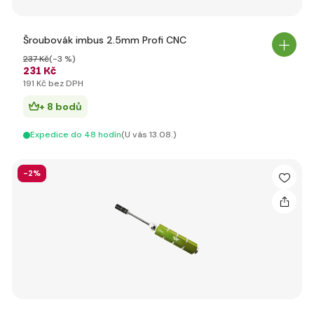
Šroubovák imbus 2.5mm Profi CNC
237 Kč
(-3 %)
231 Kč
191 Kč bez DPH
+ 8 bodů
Expedice do 48 hodín
(U vás 13.08.)
-2%