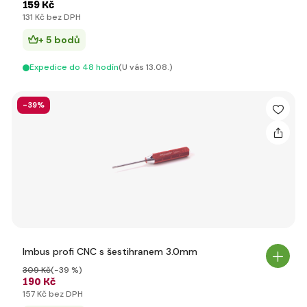
159 Kč
131 Kč bez DPH
+ 5 bodů
Expedice do 48 hodín
(U vás 13.08.)
-39%
Imbus profi CNC s šestihranem 3.0mm
309 Kč
(-39 %)
190 Kč
157 Kč bez DPH