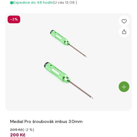
Expedice do 48 hodín
(U vás 13.08.)
-2%
Medial Pro šroubovák imbus 3.0mm
205 Kč
(-2 %)
200 Kč