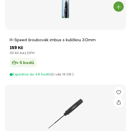
H-Speed šroubovák imbus s kuličkou 3.0mm
159 Kč
131 Kč bez DPH
+ 5 bodů
Expedice do 48 hodín
(U vás 13.08.)