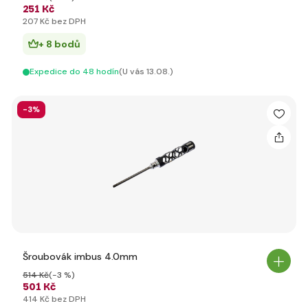
251 Kč
207 Kč bez DPH
+ 8 bodů
Expedice do 48 hodín
(U vás 13.08.)
-3%
Šroubovák imbus 4.0mm
514 Kč
(-3 %)
501 Kč
414 Kč bez DPH