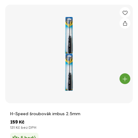
H-Speed šroubovák imbus 2.5mm
159 Kč
131 Kč bez DPH
+ 5 bodů