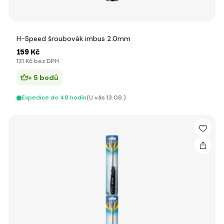
H-Speed šroubovák imbus 2.0mm
159 Kč
131 Kč bez DPH
+ 5 bodů
Expedice do 48 hodín
(U vás 13.08.)