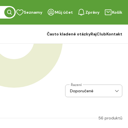
Seznamy
Můj účet
Zprávy
Košík
Často kladené otázky
RajClub
Kontakt
Řazení
56 produktů