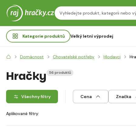
Kategorie
produktů
Velký letní výprodej
Domácnost
Chovatelské potřeby
Hlodavci
Hr
Hračky
56 produktů
Všechny filtry
Cena
Značka
Aplikované filtry: