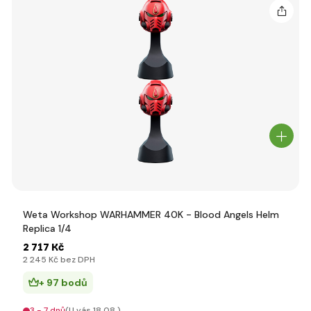
Weta Workshop WARHAMMER 40K - Blood Angels Helm
Replica 1/4
2 717 Kč
2 245 Kč bez DPH
+ 97 bodů
3 - 7 dnů
(U vás 18.08.)