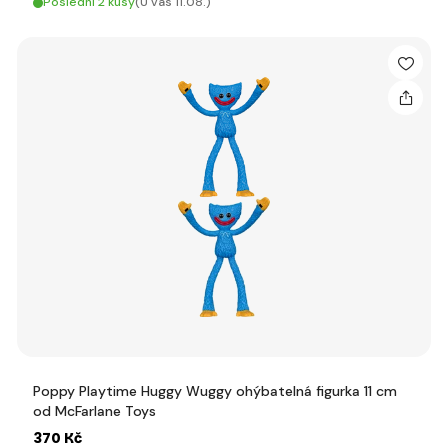
Poslední 2 kusy
(U vás 11.08.)
Poppy Playtime Huggy Wuggy ohýbatelná figurka 11 cm
od McFarlane Toys
370 Kč