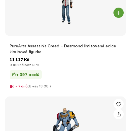
PureArts Assassin's Creed - Desmond limitovaná edice
kloubová figurka
11 117 Kč
9 188 Kč bez DPH
+ 397 bodů
3 - 7 dnů
(U vás 18.08.)