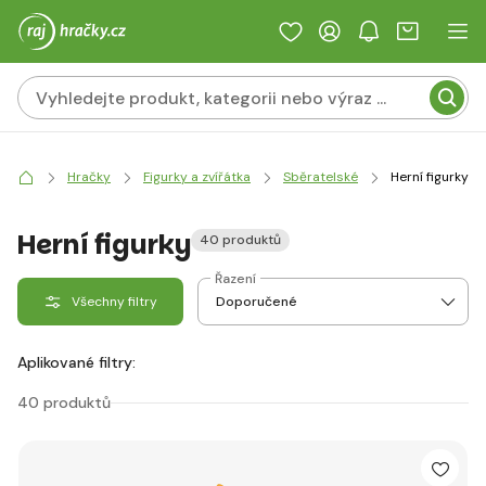
Hračky
Figurky a zvířátka
Sběratelské
Herní figurky
Herní figurky
40 produktů
Řazení
Všechny filtry
Aplikované filtry:
40 produktů