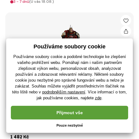
3 - 7 dnů
(U vás 18.08.)
McFarlane Warhammer 40,000 Dawn of War Elite Edition
akční figurka Captain Cyrus
1 482 Kč