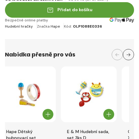
Přidat do košíku
Bezpečné online platby
Hudební hračky
Značka
Hape
Kód:
OLP1088E0336
Nabídka přesně pro vás
Hape Dětský
E & M Hudební sada,
CUBI
bubnovací set
set 3ks D
Xylo