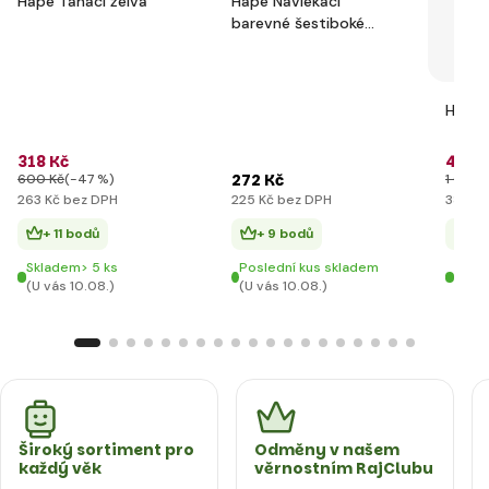
Hape Tahací želva
Hape Navlékací
barevné šestiboké
tvary
Hape 
318 Kč
464 
272 Kč
600 Kč
(-47 %)
1 082 
263 Kč bez DPH
225 Kč bez DPH
383 Kč
+ 11 bodů
+ 9 bodů
+ 
Skladem> 5 ks
Poslední kus skladem
Skla
(U vás 10.08.)
(U vás 10.08.)
(U vá
Široký sortiment pro
Odměny v našem
každý věk
věrnostním RajClubu