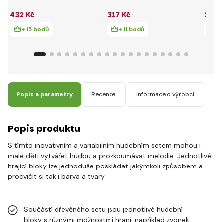
hudeb
432 Kč
317 Kč
298 
+ 15 bodů
+ 11 bodů
+ 
Popis a parametry
Recenze
Informace o výrobci
Popis produktu
S tímto inovativním a variabilním hudebním setem mohou i
malé děti vytvářet hudbu a prozkoumávat melodie. Jednotlivé
hrající bloky lze jednoduše poskládat jakýmkoli způsobem a
procvičit si tak i barva a tvary
Součástí dřevěného setu jsou jednotlivé hudební
bloky s různými možnostmi hraní, například zvonek