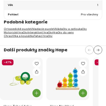
Věk
1
Pohlaví
Pro všechny
Podobné kategorie
Ortopedické puzzle
Vkladacie puzzle
Vkládačky a zatloukačky
Motorické hračky
Interaktivní hračky
Hračky do vany
Chrastítka a kousátka
Tahací hračky
Další produkty značky Hape
-47%
-57%