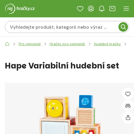
Ha
Pro nejmenší
Hračky pro nejmenší
Hudební hračky
Hape Variabilní hudební set