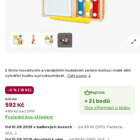
+2
S tímto inovativním a variabilním hudebním setem mohou i malé děti
vytvářet hudbu a prozkoumávat…
Celý popis
-3 % (
18 Kč)
RajClub
610 Kč
+ 21 bodů
592 Kč
Více informací o klubu
489 Kč bez DPH
Poslední kus skladem
Od 10.08.2026 v balíkových boxech
od 69 Kč
(DPD, Packeta,
GLS...)
Od 10.08.2026 doručení k vám
od 99 Kč
(DPD, GLS...)