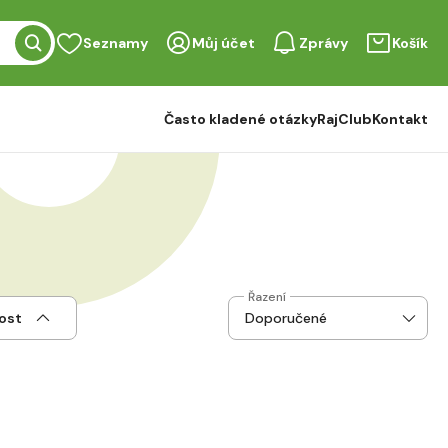
Seznamy
Můj účet
Zprávy
Košík
Často kladené otázky
RajClub
Kontakt
Řazení
ost