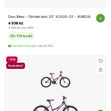
Dino Bikes - Dětské kolo 20" 420US-25 - AURELIA
4 938 Kč
4 081 Kč bez DPH
+ 176 bodů
Poslední 3 kusy
(U vás 10.08.)
-10%
Rozbalený