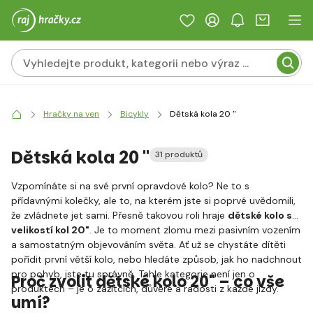
Hračky na ven
Bicykly
Dětská kola 20 "
Dětská kola 20 "
31 produktů
Vzpomínáte si na své první opravdové kolo? Ne to s
přídavnými kolečky, ale to, na kterém jste si poprvé uvědomili,
že zvládnete jet sami. Přesně takovou roli hraje
dětské kolo s
velikostí kol 20"
. Je to moment zlomu mezi pasivním vozením
a samostatným objevováním světa. Ať už se chystáte dítěti
pořídit první větší kolo, nebo hledáte způsob, jak ho nadchnout
pro pohyb, jste tu správně. Tahle kategorie není jen o
Proč zvolit dětské kolo 20" – co vše
produktech – je o zážitcích, důvěře a radosti z každé jízdy.
umí?