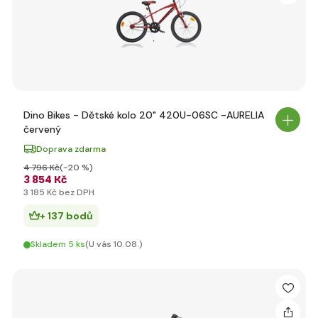
Dino Bikes - Dětské kolo 20" 420U-06SC -AURELIA
červený
Doprava zdarma
4 796 Kč
(-20 %)
3 854 Kč
3 185 Kč bez DPH
+ 137 bodů
Skladem 5 ks
(U vás 10.08.)