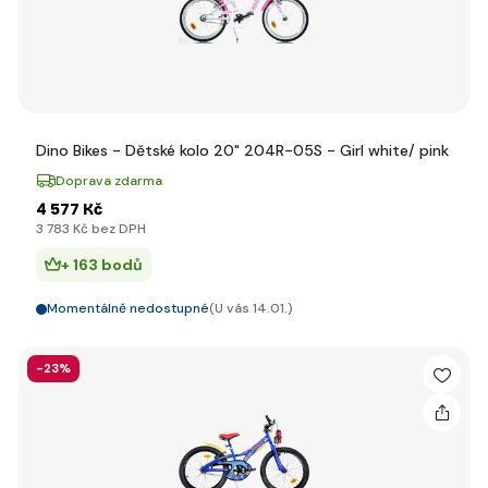
Dino Bikes - Dětské kolo 20" 204R-05S - Girl white/ pink
Doprava zdarma
4 577 Kč
3 783 Kč bez DPH
+ 163 bodů
Momentálně nedostupné
(U vás 14.01.)
-23%