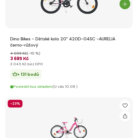
Dino Bikes - Dětské kolo 20" 420D-04SC -AURELIA
černo-růžový
4 095 Kč
(-10 %)
3 685 Kč
3 045 Kč bez DPH
+ 131 bodů
Poslední kus skladem
(U vás 10.08.)
-23%