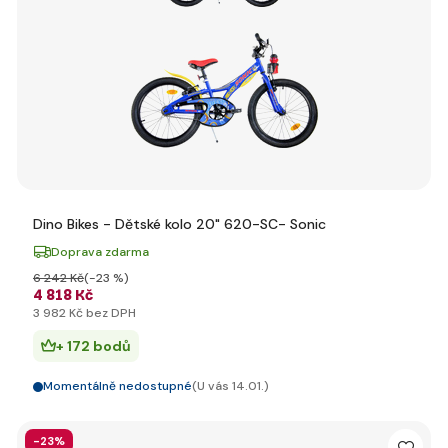
Dino Bikes - Dětské kolo 20" 620-SC- Sonic
Doprava zdarma
6 242 Kč
(-23 %)
4 818 Kč
3 982 Kč bez DPH
+ 172 bodů
Momentálně nedostupné
(U vás 14.01.)
-23%