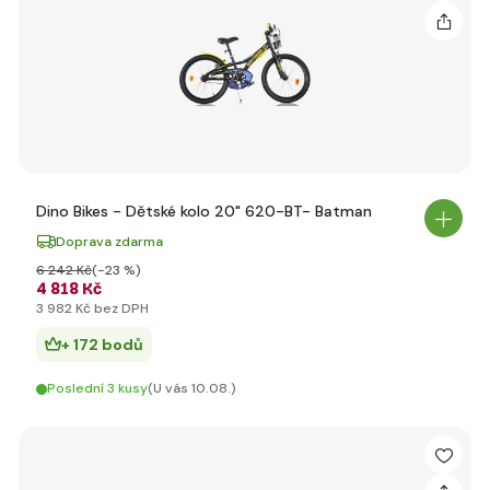
Dino Bikes - Dětské kolo 20" 620-BT- Batman
Doprava zdarma
6 242 Kč
(-23 %)
4 818 Kč
3 982 Kč bez DPH
+ 172 bodů
Poslední 3 kusy
(U vás 10.08.)