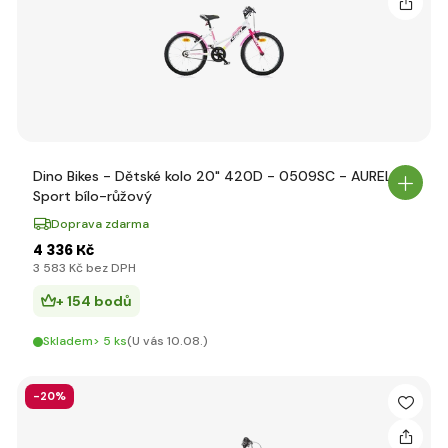
Dino Bikes - Dětské kolo 20" 420D - 0509SC - AURELIA
Sport bílo-růžový
Doprava zdarma
4 336 Kč
3 583 Kč bez DPH
+ 154 bodů
Skladem> 5 ks
(U vás 10.08.)
-20%