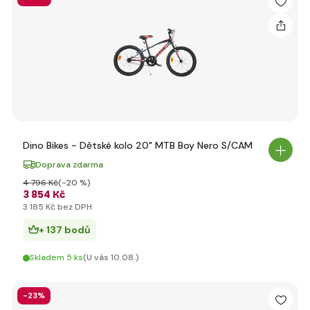
❓ Jaké značky doporučujete pro 20" dětská kola?
Nejčastější volbou rodičů jsou
Dino Bikes
pro cenovou
dostupnost a hravost, nebo
Puky
pro svou preciznost,
bezpečnost a výdrž.
❓ Je důležitá váha kola?
Ano. Lehká kola se snadněji ovládají, jsou bezpečnější a umožní
dítěti delší jízdu bez únavy. Hledejte kola pod 10 kg.
Dino Bikes - Dětské kolo 20" MTB Boy Nero S/CAM
Doprava zdarma
4 796 Kč
(-20 %)
3 854 Kč
3 185 Kč bez DPH
+ 137 bodů
Skladem 5 ks
(U vás 10.08.)
-23%