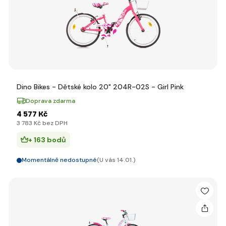
Dino Bikes - Dětské kolo 20" 204R-02S - Girl Pink
Doprava zdarma
4 577 Kč
3 783 Kč bez DPH
+ 163 bodů
Momentálně nedostupné
(U vás 14.01.)