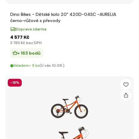
Dino Bikes - Dětské kolo 20" 420D-04SC -AURELIA
černo-růžové s převody
Doprava zdarma
4 577 Kč
3 783 Kč bez DPH
+ 163 bodů
Skladem> 5 ks
(U vás 10.08.)
-18%