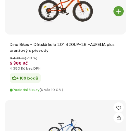
Dino Bikes - Dětské kolo 20" 420UP-26 -AURELIA plus
oranžový s převody
6 483 Kč
(-18 %)
5 300 Kč
4 380 Kč bez DPH
+ 189 bodů
Poslední 3 kusy
(U vás 10.08.)