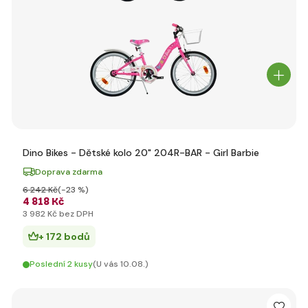
Dino Bikes - Dětské kolo 20" 204R-BAR - Girl Barbie
Doprava zdarma
6 242 Kč
(-23 %)
4 818 Kč
3 982 Kč bez DPH
+ 172 bodů
Poslední 2 kusy
(U vás 10.08.)