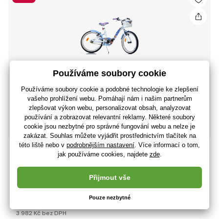
Dino Bikes - Dětské kolo 20" 204R-SQ - Girl SNOW
QUEEN
Doprava zdarma
6 242 Kč
(-23 %)
4 818 Kč
3 982 Kč bez DPH