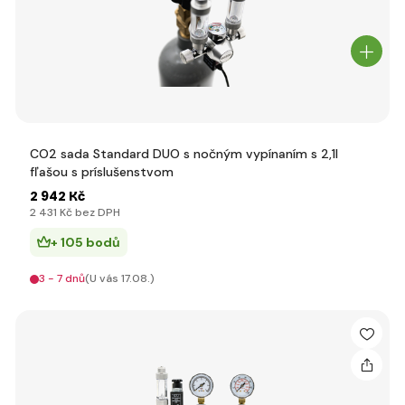
CO2 sada Standard DUO s nočným vypínaním s 2,1l
fľašou s príslušenstvom
2 942 Kč
2 431 Kč bez DPH
+ 105 bodů
3 - 7 dnů
(U vás 17.08.)