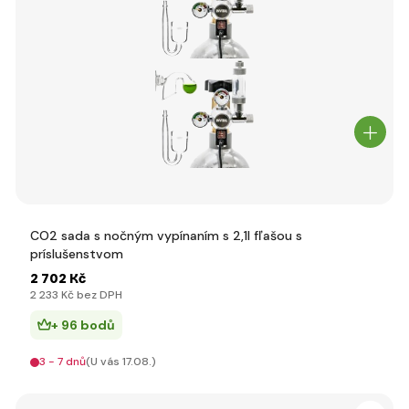
CO2 sada s nočným vypínaním s 2,1l fľašou s
príslušenstvom
2 702 Kč
2 233 Kč bez DPH
+ 96 bodů
3 - 7 dnů
(U vás 17.08.)