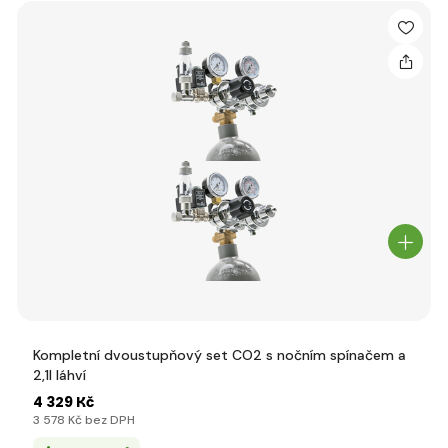
Kompletní dvoustupňový set CO2 s nočním spínačem a
2,1l láhví
4 329 Kč
3 578 Kč bez DPH