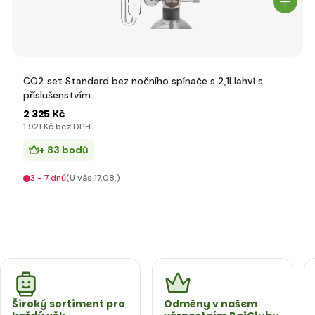
CO2 set Standard bez nočního spínače s 2,1l lahví s
příslušenstvím
2 325 Kč
1 921 Kč bez DPH
+ 83 bodů
3 - 7 dnů
(U vás 17.08.)
Široký sortiment pro
Odměny v našem