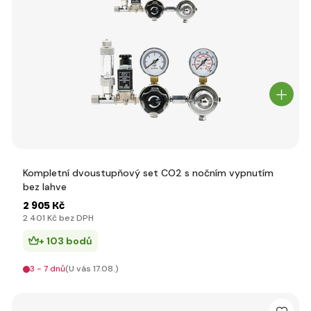
Kompletní dvoustupňový set CO2 s nočním vypnutím
bez lahve
2 905 Kč
2 401 Kč bez DPH
+ 103 bodů
3 - 7 dnů
(U vás 17.08.)