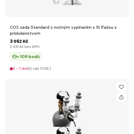
CO2 sada Standard s nočným vypínaním s 5l fľašou s
príslušenstvom
3 062 Kč
2 531 Kč bez DPH
+ 109 bodů
3 - 7 dnů
(U vás 17.08.)