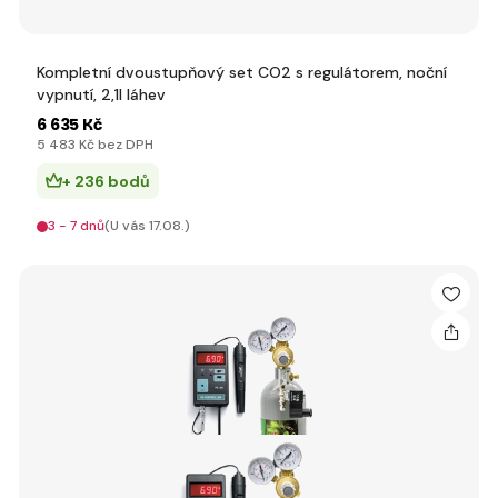
Kompletní dvoustupňový set CO2 s regulátorem, noční
vypnutí, 2,1l láhev
6 635 Kč
5 483 Kč bez DPH
+ 236 bodů
3 - 7 dnů
(U vás 17.08.)