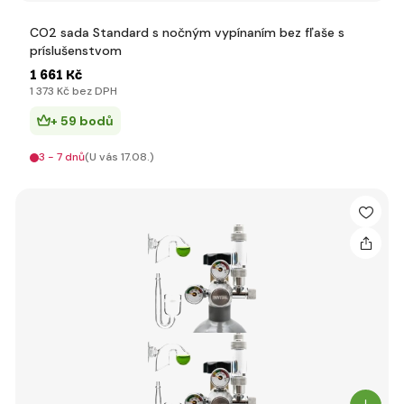
CO2 sada Standard s nočným vypínaním bez fľaše s
príslušenstvom
1 661 Kč
1 373 Kč bez DPH
+ 59 bodů
3 - 7 dnů
(U vás 17.08.)