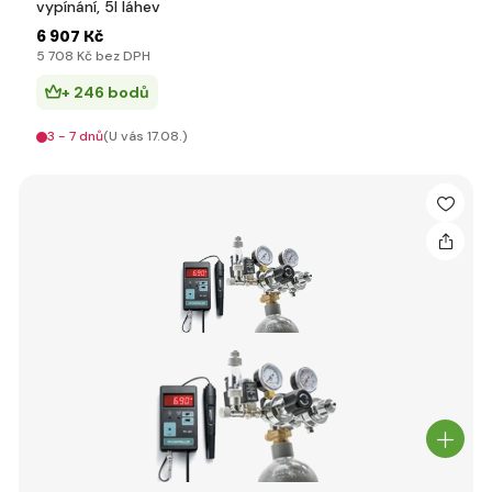
vypínání, 5l láhev
6 907 Kč
5 708 Kč bez DPH
+ 246 bodů
3 - 7 dnů
(U vás 17.08.)