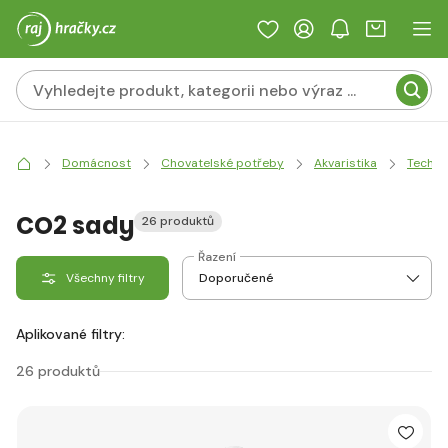
Domácnost
Chovatelské potřeby
Akvaristika
Techni
CO2 sady
26 produktů
Řazení
Všechny filtry
Aplikované filtry:
26 produktů