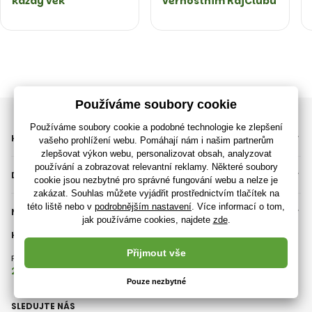
každý věk
věrnostním RajClubu
KATEGORIE
DŮLEŽITÉ INFORMACE
NEPŘEHLÉDNĚTE
KONTAKT
Pondělí - Pátek (9:00 - 15:00)
Obvykle odpovídáme do 8 hodin
226 200 117
info@rajhracky.cz
SLEDUJTE NÁS