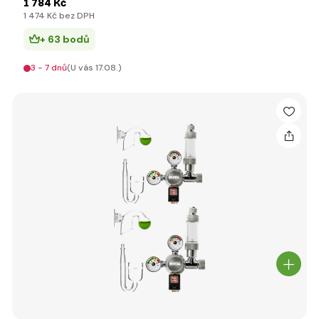
1 784 Kč
1 474 Kč bez DPH
+ 63 bodů
3 - 7 dnů
(U vás 17.08.)