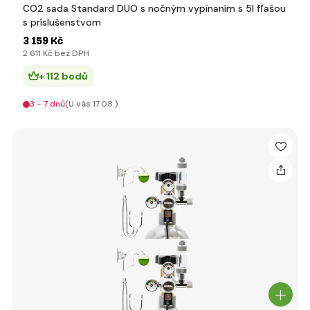
CO2 sada Standard DUO s nočným vypínaním s 5l fľašou
s príslušenstvom
3 159 Kč
2 611 Kč bez DPH
+ 112 bodů
3 - 7 dnů
(U vás 17.08.)