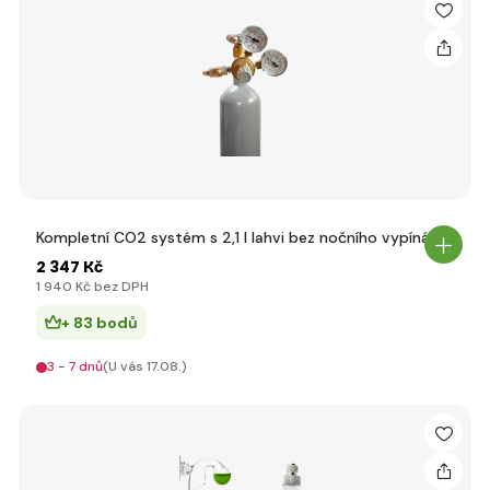
Kompletní CO2 systém s 2,1 l lahvi bez nočního vypínání
2 347 Kč
1 940 Kč bez DPH
+ 83 bodů
3 - 7 dnů
(U vás 17.08.)