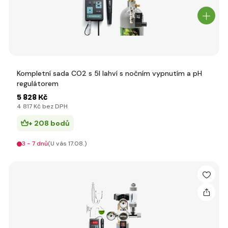
Kompletní sada CO2 s 5l lahví s nočním vypnutím a pH
regulátorem
5 828 Kč
4 817 Kč bez DPH
+ 208 bodů
3 - 7 dnů
(U vás 17.08.)