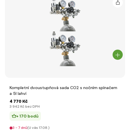
Kompletní dvoustupňová sada CO2 s nočním spínačem
a 5l lahví
4 770 Kč
3 942 Kč bez DPH
+ 170 bodů
3 - 7 dnů
(U vás 17.08.)