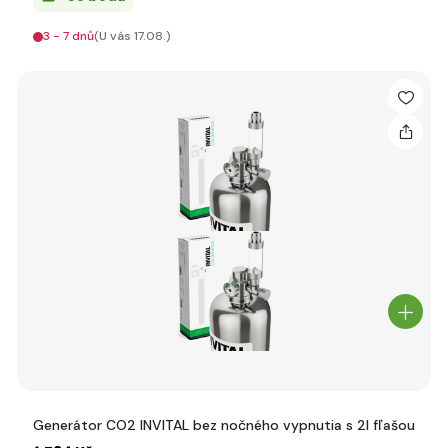
3 - 7 dnů
(U vás 17.08.)
Generátor CO2 INVITAL bez nočného vypnutia s 2l fľašou