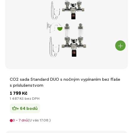
CO2 sada Standard DUO s nočným vypínaním bez fľaše
s príslušenstvom
1 799 Kč
1 487 Kč bez DPH
+ 64 bodů
3 - 7 dnů
(U vás 17.08.)