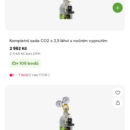
Kompletní sada CO2 s 2,1l láhví s nočním vypnutím
2 962 Kč
2 448 Kč bez DPH
+ 105 bodů
3 - 7 dnů
(U vás 17.08.)