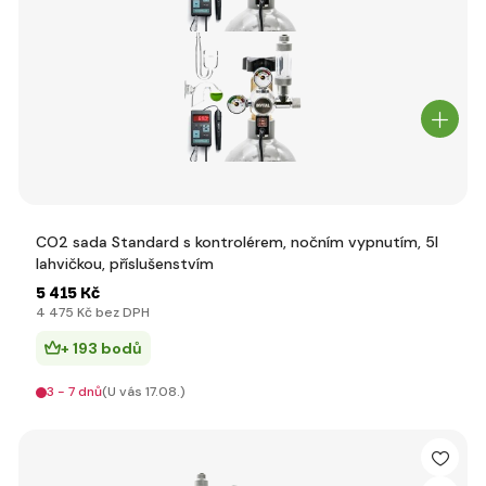
CO2 sada Standard s kontrolérem, nočním vypnutím, 5l
lahvičkou, příslušenstvím
5 415 Kč
4 475 Kč bez DPH
+ 193 bodů
3 - 7 dnů
(U vás 17.08.)