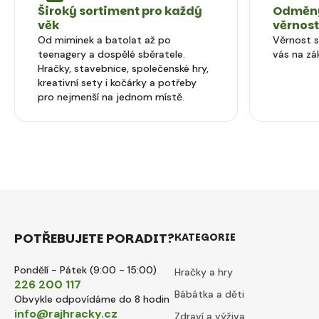
Široký sortiment pro každý
Odměny
věk
věrnos
Od miminek a batolat až po
Věrnost 
teenagery a dospělé sběratele.
vás na zá
Hračky, stavebnice, společenské hry,
kreativní sety i kočárky a potřeby
pro nejmenší na jednom místě.
POTŘEBUJETE PORADIT?
KATEGORIE
Pondělí - Pátek (9:00 - 15:00)
Hračky a hry
226 200 117
Bábátka a děti
Obvykle odpovídáme do 8 hodin
info@rajhracky.cz
Zdraví a výživa