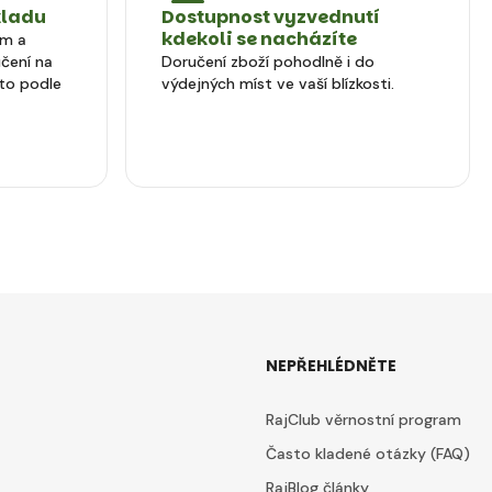
kladu
Dostupnost vyzvednutí
kdekoli se nacházíte
em a
čení na
Doručení zboží pohodlně i do
to podle
výdejných míst ve vaší blízkosti.
NEPŘEHLÉDNĚTE
RajClub věrnostní program
Často kladené otázky (FAQ)
RajBlog články