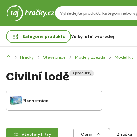
Kategorie
produktů
Velký letní výprodej
Hračky
Stavebnice
Modely Zvezda
Model kit
Civilní lodě
3 produkty
Plachetnice
Všechny filtry
Cena
Značka