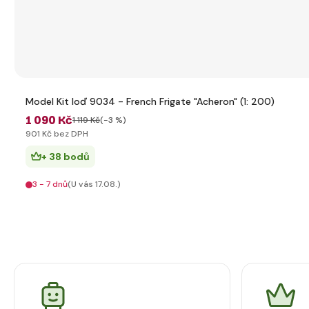
Model Kit loď 9034 - French Frigate "Acheron" (1: 200)
1 090 Kč
1 119 Kč
(-3 %)
901 Kč bez DPH
+ 38 bodů
3 - 7 dnů
(U vás 17.08.)