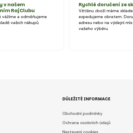
 v našem
Rychlé doručení ze s
tním RajClubu
Většinu zboží máme sklad
si vážíme a odměňujeme
expedujeme obratem. Doru
kladě vašich nákupů.
adresu nebo na výdejní mís
vašeho výběru.
DŮLEŽITÉ INFORMACE
Obchodní podmínky
Ochrana osobních údajů
Nastavení cookies