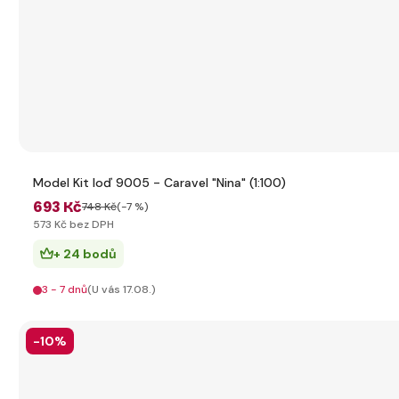
Model Kit loď 9005 - Caravel "Nina" (1:100)
693 Kč
748 Kč
(-7 %)
573 Kč bez DPH
+ 24 bodů
3 - 7 dnů
(U vás 17.08.)
-10%