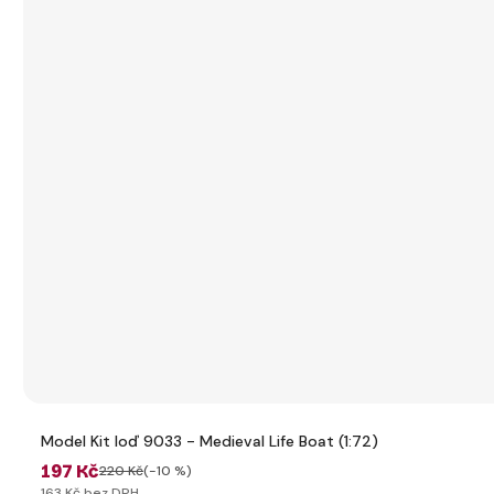
Model Kit loď 9033 - Medieval Life Boat (1:72)
197 Kč
220 Kč
(-10 %)
163 Kč bez DPH