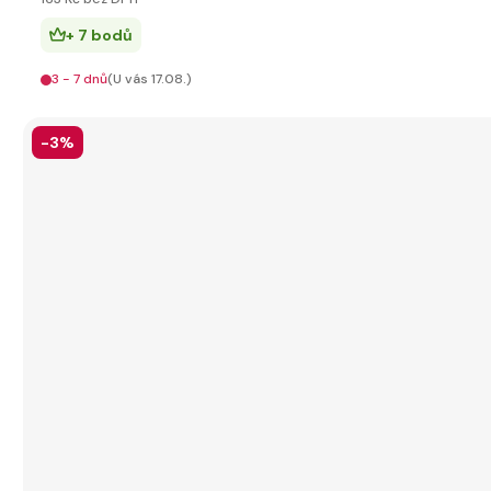
+ 7 bodů
3 - 7 dnů
(U vás 17.08.)
-3%