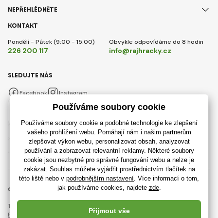
NEPŘEHLÉDNĚTE
KONTAKT
Pondělí - Pátek (9:00 - 15:00)
Obvykle odpovídáme do 8 hodin
226 200 117
info@rajhracky.cz
SLEDUJTE NÁS
Facebook
Instagram
Česky
© 2018 - 2026 RajHracky.cz, Všechna práva vyhrazena
Tato stránka je chráněna pomocí reCAPTCHA a platí
Pravidla ochrany osobních údajů
společnosti Google a jejich