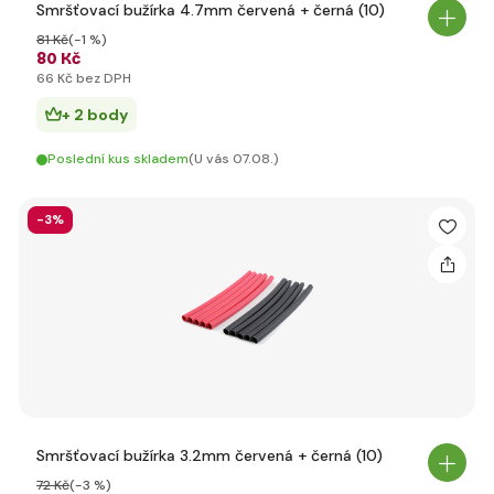
Smršťovací bužírka 4.7mm červená + černá (10)
81 Kč
(-1 %)
80 Kč
66 Kč bez DPH
+ 2 body
Poslední kus skladem
(U vás 07.08.)
-3%
Smršťovací bužírka 3.2mm červená + černá (10)
72 Kč
(-3 %)