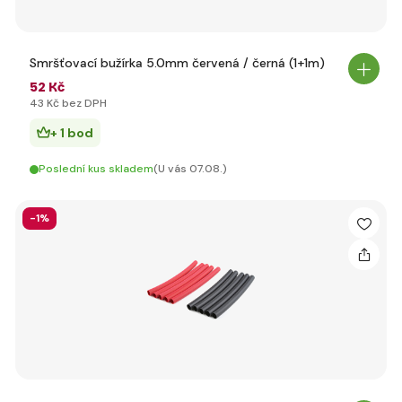
Smršťovací bužírka 5.0mm červená / černá (1+1m)
52 Kč
43 Kč bez DPH
+ 1 bod
Poslední kus skladem
(U vás 07.08.)
-1%