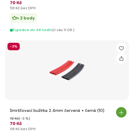
70 Kč
58 Kč bez DPH
+ 2 body
Expedice do 48 hodín
(U vás 11.08.)
-3%
Smršťovací bužírka 2.4mm červená + černá (10)
72 Kč
(-3 %)
70 Kč
58 Kč bez DPH