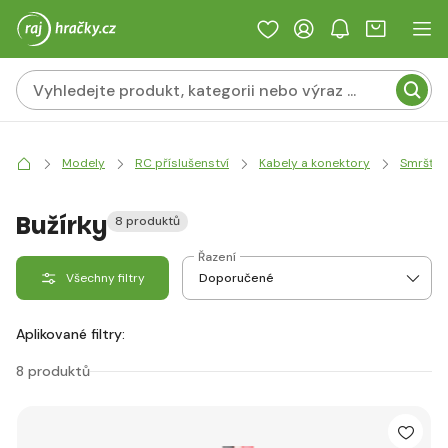
Modely
RC příslušenství
Kabely a konektory
Smršťova
Bužírky
8 produktů
Řazení
Všechny filtry
Aplikované filtry:
8 produktů