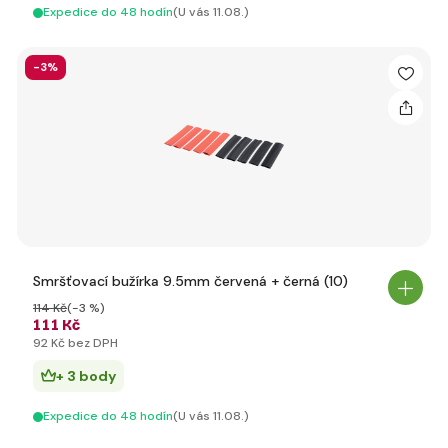
Expedice do 48 hodín
(U vás 11.08.)
-3%
Smršťovací bužírka 9.5mm červená + černá (10)
114 Kč
(-3 %)
111 Kč
92 Kč bez DPH
+ 3 body
Expedice do 48 hodín
(U vás 11.08.)