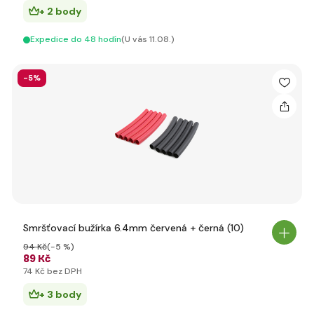
+ 2 body
Expedice do 48 hodín
(U vás 11.08.)
-5%
Smršťovací bužírka 6.4mm červená + černá (10)
94 Kč
(-5 %)
89 Kč
74 Kč bez DPH
+ 3 body