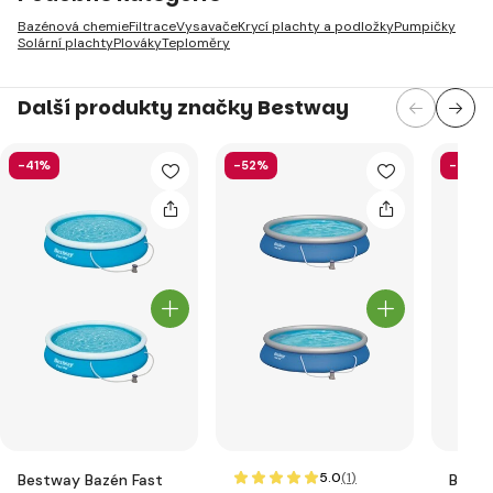
Bazénová chemie
Filtrace
Vysavače
Krycí plachty a podložky
Pumpičky
Solární plachty
Plováky
Teploměry
Další produkty značky Bestway
-41%
-52%
-41%
5.0
(1
)
Bestway Bazén Fast
Bestw