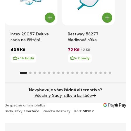
Intex 29057 Deluxe
Bestway 58277
Be
sada na čištění
hladinová síťka
Čis
bazénu
409 Kč
72 Kč
14
142 Kč
+ 14 bodů
+ 2 body
Nevyhovuje vám žádná alternativa?
Všechny Sady, síťky a kartáče
Bezpečné online platby
Sady, síťky a kartáče
Značka
Bestway
Kód:
58237