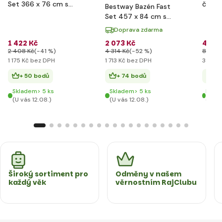
Set 366 x 76 cm s
člun 
Bestway Bazén Fast
filtrací
3.30m
Set 457 x 84 cm s
Ventu
filtrací
Doprava zdarma
1 422 Kč
2 073 Kč
4 796
2 408 Kč
(-41 %)
4 314 Kč
(-52 %)
8 170 
1 175 Kč bez DPH
1 713 Kč bez DPH
3 964 
+ 50 bodů
+ 74 bodů
+ 
Skladem> 5 ks
Skladem> 5 ks
Posle
(U vás 12.08.)
(U vás 12.08.)
(U vá
Široký sortiment pro
Odměny v našem
každý věk
věrnostním RajClubu