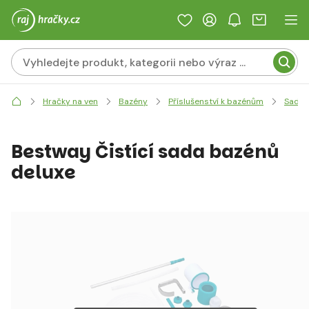
Hračky na ven
Bazény
Příslušenství k bazénům
Sady, 
Bestway Čistící sada bazénů
deluxe