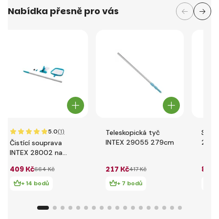
Nabídka přesně pro vás
5.0
(1)
Teleskopická tyč
Síťka
INTEX 29055 279cm
29051
Čistící souprava
bazé
INTEX 28002 na
bazény
409 Kč
217 Kč
84 K
664 Kč
417 Kč
+ 14 bodů
+ 7 bodů
+ 