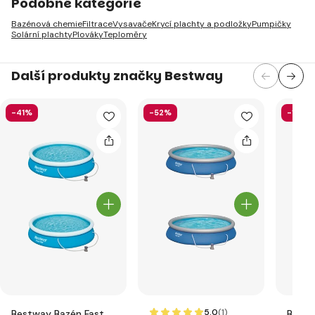
Podobné kategorie
Bazénová chemie
Filtrace
Vysavače
Krycí plachty a podložky
Pumpičky
Solární plachty
Plováky
Teploměry
Další produkty značky Bestway
-41%
-52%
-13%
5.0
(1
)
Bestway Bazén Fast
Bestw