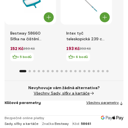
Bestway 58660
Intex tyč
Be
Síťka na čištění
teleskopická 239 cm
Ba
bazénu
29054
vy
152 Kč
193 Kč
1 
359 Kč
393 Kč
+ 5 bodů
+ 6 bodů
Nevyhovuje vám žádná alternativa?
Všechny Sady, síťky a kartáče
Klíčové parametry
Všechny parametry
Bezpečné online platby
Sady, síťky a kartáče
Značka
Bestway
Kód:
58661