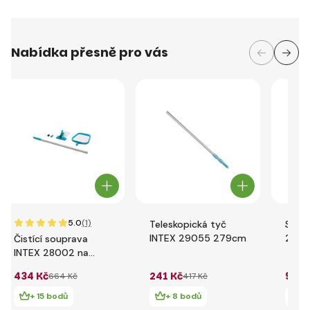
Nabídka přesně pro vás
5.0
(1)
Teleskopická tyč
Síťka
INTEX 29055 279cm
29051
Čistící souprava
bazé
INTEX 28002 na
bazény
434 Kč
241 Kč
96 K
664 Kč
417 Kč
+ 15 bodů
+ 8 bodů
+ 