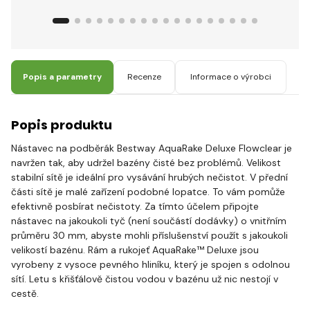
Popis a parametry
Recenze
Informace o výrobci
Popis produktu
Nástavec na podběrák Bestway AquaRake Deluxe Flowclear je
navržen tak, aby udržel bazény čisté bez problémů. Velikost
stabilní sítě je ideální pro vysávání hrubých nečistot. V přední
části sítě je malé zařízení podobné lopatce. To vám pomůže
efektivně posbírat nečistoty. Za tímto účelem připojte
nástavec na jakoukoli tyč (není součástí dodávky) o vnitřním
průměru 30 mm, abyste mohli příslušenství použít s jakoukoli
velikostí bazénu. Rám a rukojeť AquaRake™ Deluxe jsou
vyrobeny z vysoce pevného hliníku, který je spojen s odolnou
sítí. Letu s křišťálově čistou vodou v bazénu už nic nestojí v
cestě.