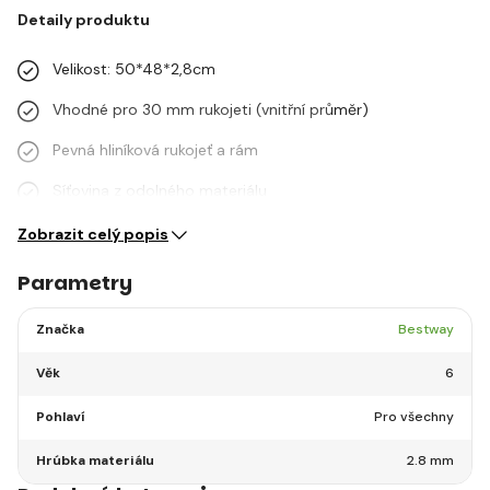
Detaily produktu
Velikost: 50*48*2,8cm
Vhodné pro 30 mm rukojeti (vnitřní průměr)
Pevná hliníková rukojeť a rám
Síťovina z odolného materiálu
Zobrazit celý popis
Parametry
Značka
Bestway
Věk
6
Pohlaví
Pro všechny
Hrúbka materiálu
2.8 mm