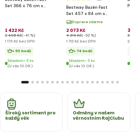
Set 366 x 76 cm s
Pískov
Bestway Bazén Fast
filtrací
l/h
Set 457 x 84 cm s
filtrací
Doprava zdarma
1 422 Kč
2 073 Kč
3 133
2 408 Kč
(-41 %)
4 314 Kč
(-52 %)
3 591 
1 175 Kč bez DPH
1 713 Kč bez DPH
2 589 
+ 50 bodů
+ 74 bodů
+ 1
Skladem> 5 ks
Skladem> 5 ks
Posle
(U vás 10.08.)
(U vás 10.08.)
(U vá
Široký sortiment pro
Odměny v našem
každý věk
věrnostním RajClubu