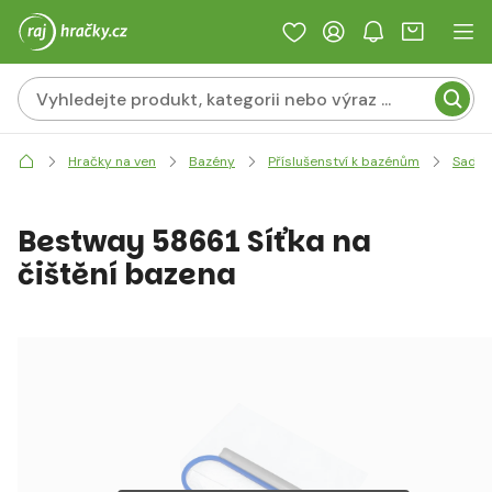
Hračky na ven
Bazény
Příslušenství k bazénům
Sady, 
Bestway 58661 Síťka na
čištění bazena