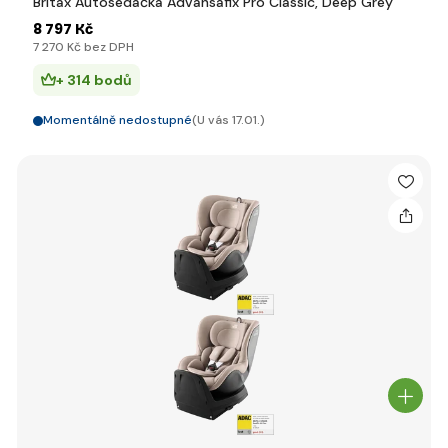
Britax Autosedačka Advansafix Pro Classic, Deep Grey
8 797 Kč
7 270 Kč bez DPH
+ 314 bodů
Momentálně nedostupné
(U vás 17.01.)