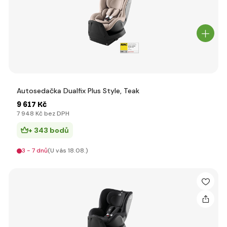
Autosedačka Dualfix Plus Style, Teak
9 617 Kč
7 948 Kč bez DPH
+ 343 bodů
3 - 7 dnů
(U vás 18.08.)