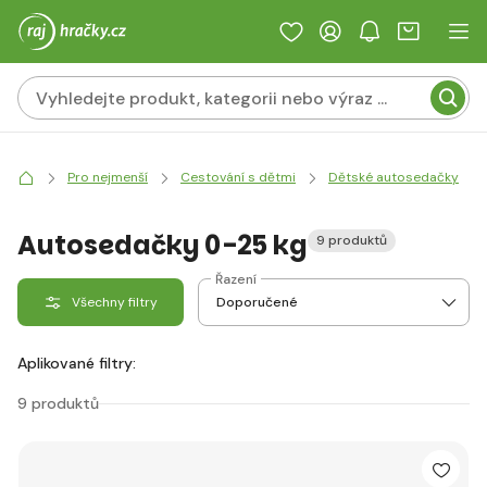
Pro nejmenší
Cestování s dětmi
Dětské autosedačky
Autosedačky 0-25 kg
9 produktů
Řazení
Všechny filtry
Aplikované filtry:
9 produktů