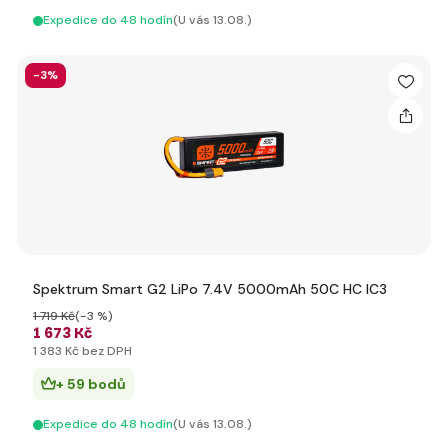
Expedice do 48 hodín
(U vás 13.08.)
-3%
Spektrum Smart G2 LiPo 7.4V 5000mAh 50C HC IC3
1 719 Kč
(-3 %)
1 673 Kč
1 383 Kč bez DPH
+ 59 bodů
Expedice do 48 hodín
(U vás 13.08.)