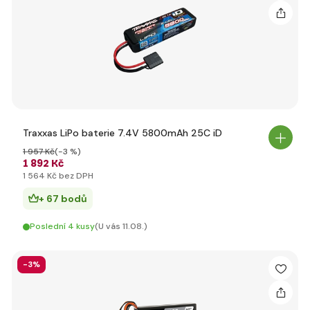
Traxxas LiPo baterie 7.4V 5800mAh 25C iD
1 957 Kč
(-3 %)
1 892 Kč
1 564 Kč bez DPH
+ 67 bodů
Poslední 4 kusy
(U vás 11.08.)
-3%