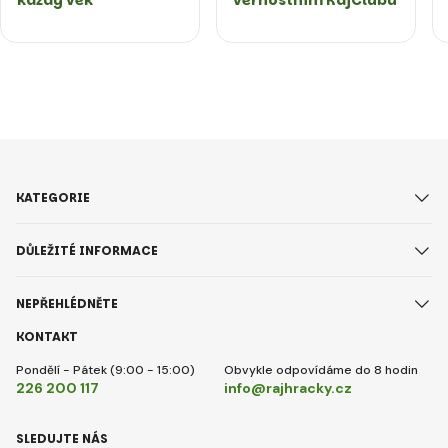
každý věk
věrnostním RajClubu
KATEGORIE
DŮLEŽITÉ INFORMACE
NEPŘEHLÉDNĚTE
KONTAKT
Pondělí - Pátek (9:00 - 15:00)
Obvykle odpovídáme do 8 hodin
226 200 117
info@rajhracky.cz
SLEDUJTE NÁS