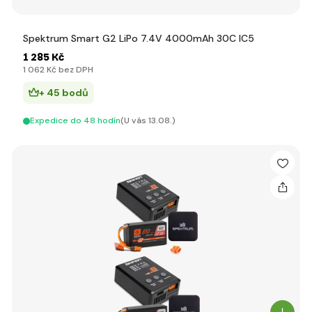
Spektrum Smart G2 LiPo 7.4V 4000mAh 30C IC5
1 285 Kč
1 062 Kč bez DPH
+ 45 bodů
Expedice do 48 hodín
(U vás 13.08.)