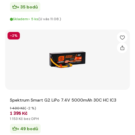
+ 35 bodů
Skladem> 5 ks
(U vás 11.08.)
-2%
Spektrum Smart G2 LiPo 7.4V 5000mAh 30C HC IC3
1 430 Kč
(-2 %)
1 395 Kč
1 153 Kč bez DPH
+ 49 bodů