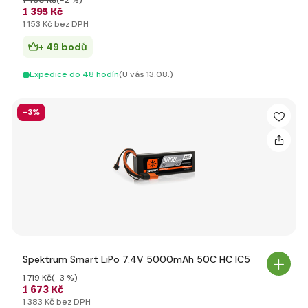
1 430 Kč
(-2 %)
1 395 Kč
1 153 Kč bez DPH
+ 49 bodů
Expedice do 48 hodín
(U vás 13.08.)
-3%
Spektrum Smart LiPo 7.4V 5000mAh 50C HC IC5
1 719 Kč
(-3 %)
1 673 Kč
1 383 Kč bez DPH