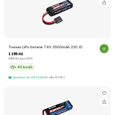
Traxxas LiPo baterie 7.4V 3500mAh 25C iD
1 195 Kč
988 Kč bez DPH
+ 42 bodů
Expedice do 48 hodín
(U vás 13.08.)