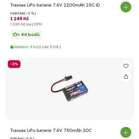
Traxxas LiPo baterie 7.4V 2200mAh 25C iD
1 287 Kč
(-3 %)
1 246 Kč
1 030 Kč bez DPH
+ 44 bodů
Skladem 5 ks
(U vás 11.08.)
-8%
Traxxas LiPo baterie 7.4V 750mAh 20C
576 Kč
(-8 %)