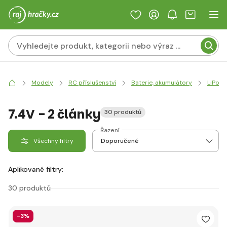
Modely
RC příslušenství
Baterie, akumulátory
LiPol
7.4V - 2 články
30 produktů
Řazení
Všechny filtry
Aplikované filtry:
30 produktů
-3%