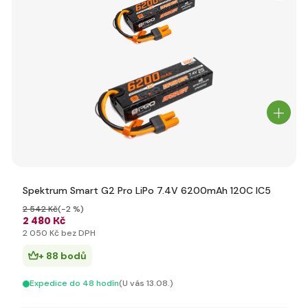
Spektrum Smart G2 Pro LiPo 7.4V 6200mAh 120C IC5
2 542 Kč
(-2 %)
2 480 Kč
2 050 Kč bez DPH
+ 88 bodů
Expedice do 48 hodín
(U vás 13.08.)