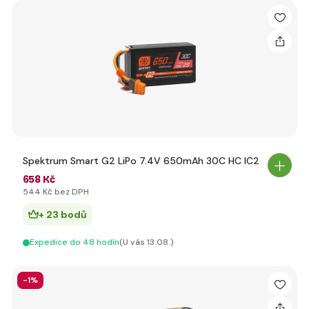
Spektrum Smart G2 LiPo 7.4V 650mAh 30C HC IC2
658 Kč
544 Kč bez DPH
+ 23 bodů
Expedice do 48 hodín
(U vás 13.08.)
-1%