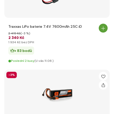
Traxxas LiPo baterie 7.4V 7600mAh 25C iD
2 419 Kč
(-3 %)
2 340 Kč
1 934 Kč bez DPH
+ 83 bodů
Poslední 2 kusy
(U vás 11.08.)
-3%