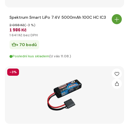
Spektrum Smart LiPo 7.4V 5000mAh 100C HC IC3
2 058 Kč
(-3 %)
1 986 Kč
1 641 Kč bez DPH
+ 70 bodů
Poslední kus skladem
(U vás 11.08.)
-3%