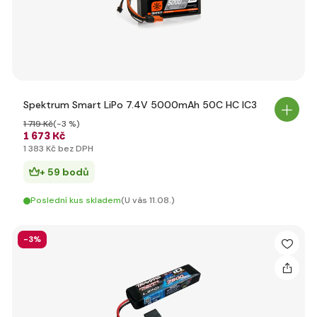
Spektrum Smart LiPo 7.4V 5000mAh 50C HC IC3
1 719 Kč
(-3 %)
1 673 Kč
1 383 Kč bez DPH
+ 59 bodů
Poslední kus skladem
(U vás 11.08.)
-3%