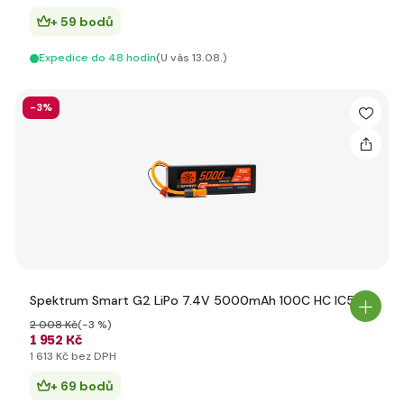
+ 59 bodů
Expedice do 48 hodín
(U vás 13.08.)
-3%
Spektrum Smart G2 LiPo 7.4V 5000mAh 100C HC IC5
2 008 Kč
(-3 %)
1 952 Kč
1 613 Kč bez DPH
+ 69 bodů