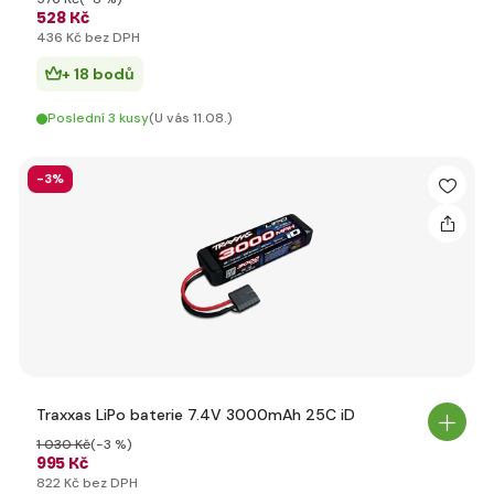
528 Kč
436 Kč bez DPH
+ 18 bodů
Poslední 3 kusy
(U vás 11.08.)
-3%
Traxxas LiPo baterie 7.4V 3000mAh 25C iD
1 030 Kč
(-3 %)
995 Kč
822 Kč bez DPH