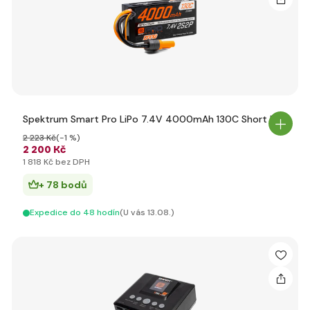
Spektrum Smart Pro LiPo 7.4V 4000mAh 130C Short IC5
2 223 Kč
(-1 %)
2 200 Kč
1 818 Kč bez DPH
+ 78 bodů
Expedice do 48 hodín
(U vás 13.08.)