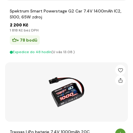
Spektrum Smart Powerstage G2 Car 7.4V 1400mAh IC2,
S100, 65W zdroj
2 200 Kč
1 818 Kč bez DPH
+ 78 bodů
Expedice do 48 hodín
(U vás 13.08.)
Traxxas LiPo baterie 7.4V 1000mAh 20C