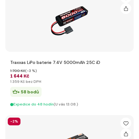
Traxxas LiPo baterie 7.4V 5000mAh 25C iD
1 700 Kč
(-3 %)
1 644 Kč
1 359 Kč bez DPH
+ 58 bodů
Expedice do 48 hodín
(U vás 13.08.)
-2%