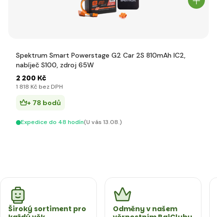
Spektrum Smart Powerstage G2 Car 2S 810mAh IC2,
nabíječ S100, zdroj 65W
2 200 Kč
1 818 Kč bez DPH
+ 78 bodů
Expedice do 48 hodín
(U vás 13.08.)
Široký sortiment pro
Odměny v našem