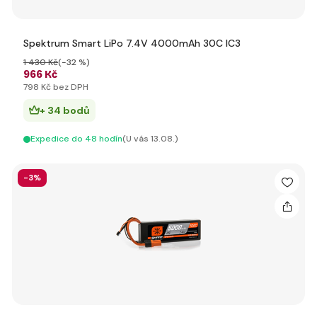
Spektrum Smart LiPo 7.4V 4000mAh 30C IC3
1 430 Kč
(-32 %)
966 Kč
798 Kč bez DPH
+ 34 bodů
Expedice do 48 hodín
(U vás 13.08.)
-3%