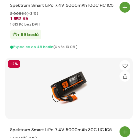
Spektrum Smart LiPo 7.4V 5000mAh 100C HC IC5
2 008 Kč
(-3 %)
1 952 Kč
1 613 Kč bez DPH
+ 69 bodů
Expedice do 48 hodín
(U vás 13.08.)
-2%
Spektrum Smart LiPo 7.4V 5000mAh 30C HC IC5