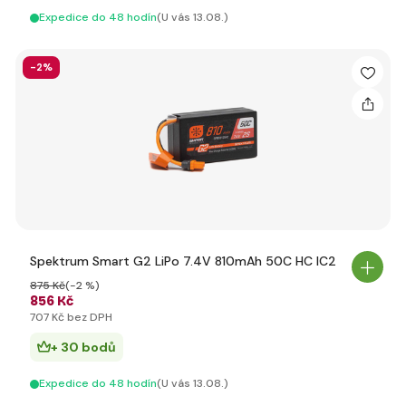
Expedice do 48 hodín
(U vás 13.08.)
-2%
Spektrum Smart G2 LiPo 7.4V 810mAh 50C HC IC2
875 Kč
(-2 %)
856 Kč
707 Kč bez DPH
+ 30 bodů
Expedice do 48 hodín
(U vás 13.08.)