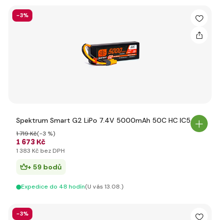
-3%
Spektrum Smart G2 LiPo 7.4V 5000mAh 50C HC IC5
1 719 Kč
(-3 %)
1 673 Kč
1 383 Kč bez DPH
+ 59 bodů
Expedice do 48 hodín
(U vás 13.08.)
-3%