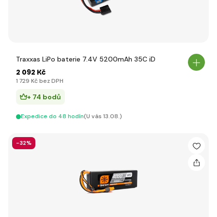
Traxxas LiPo baterie 7.4V 5200mAh 35C iD
2 092 Kč
1 729 Kč bez DPH
+ 74 bodů
Expedice do 48 hodín
(U vás 13.08.)
-32%