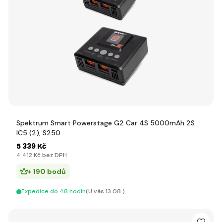
Spektrum Smart Powerstage G2 Car 4S 5000mAh 2S
IC5 (2), S250
5 339 Kč
4 412 Kč bez DPH
+ 190 bodů
Expedice do 48 hodín
(U vás 13.08.)