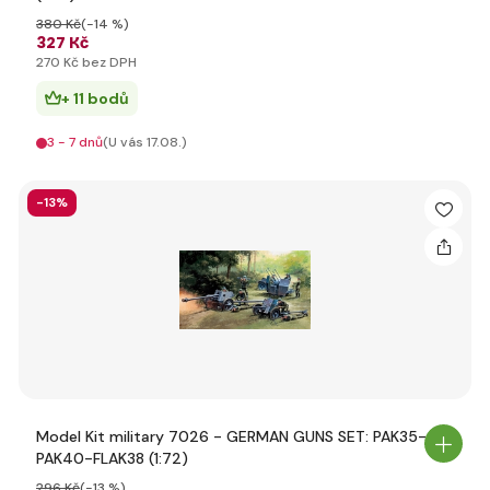
380 Kč
(-14 %)
327 Kč
270 Kč bez DPH
+ 11 bodů
3 - 7 dnů
(U vás 17.08.)
-13%
Model Kit military 7026 - GERMAN GUNS SET: PAK35-
PAK40-FLAK38 (1:72)
296 Kč
(-13 %)