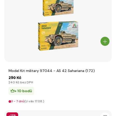
Model Kit military 97044 - AS 42 Sahariana (1:72)
290 Kč
240 Kč bez DPH
+ 10 bodů
3 - 7 dnů
(U vás 17.08.)
-13%