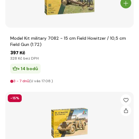
Model Kit military 7082 - 15 cm Field Howitzer / 10,5 cm
Field Gun (1:72)
397 Kč
328 Kč bez DPH
+ 14 bodů
3 - 7 dnů
(U vás 17.08.)
-15%