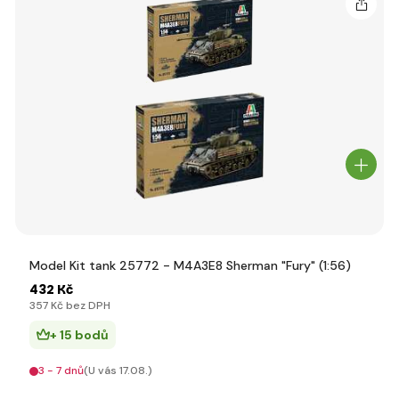
Model Kit tank 25772 - M4A3E8 Sherman "Fury" (1:56)
432 Kč
357 Kč bez DPH
+ 15 bodů
3 - 7 dnů
(U vás 17.08.)