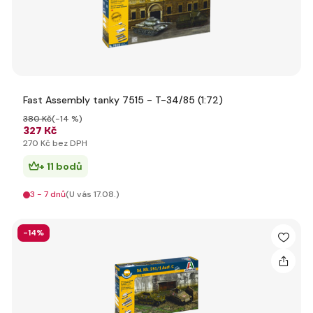
Fast Assembly tanky 7515 - T-34/85 (1:72)
380 Kč
(-14 %)
327 Kč
270 Kč bez DPH
+ 11 bodů
3 - 7 dnů
(U vás 17.08.)
-14%