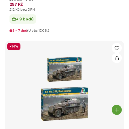
257 Kč
212 Kč bez DPH
+ 9 bodů
3 - 7 dnů
(U vás 17.08.)
-14%