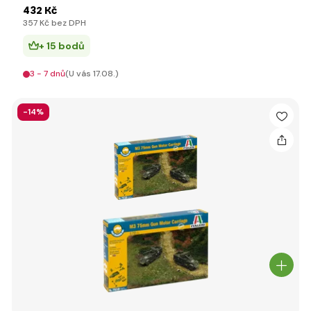
432 Kč
357 Kč bez DPH
+ 15 bodů
3 - 7 dnů
(U vás 17.08.)
-14%