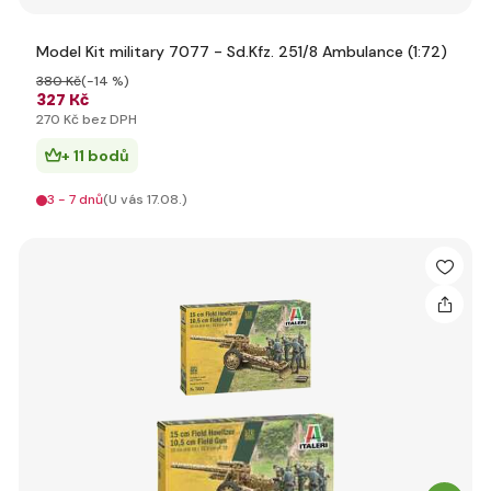
Model Kit military 7077 - Sd.Kfz. 251/8 Ambulance (1:72)
380 Kč
(-14 %)
327 Kč
270 Kč bez DPH
+ 11 bodů
3 - 7 dnů
(U vás 17.08.)