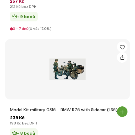
257 Kč
212 Kč bez DPH
+ 9 bodů
3 - 7 dnů
(U vás 17.08.)
Model Kit military 0315 - BMW R75 with Sidecar (1:35)
239 Kč
198 Kč bez DPH
+ 8 bodů