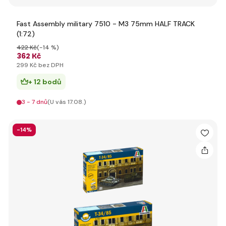
Fast Assembly military 7510 - M3 75mm HALF TRACK
(1:72)
422 Kč
(-14 %)
362 Kč
299 Kč bez DPH
+ 12 bodů
3 - 7 dnů
(U vás 17.08.)
-14%