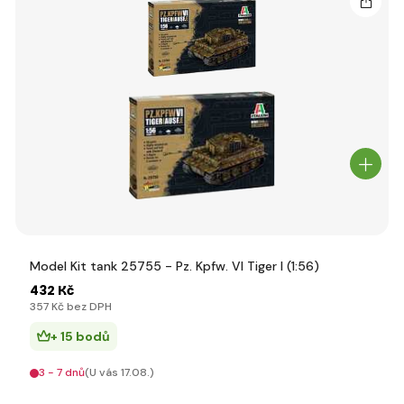
Model Kit tank 25755 - Pz. Kpfw. VI Tiger I (1:56)
432 Kč
357 Kč bez DPH
+ 15 bodů
3 - 7 dnů
(U vás 17.08.)