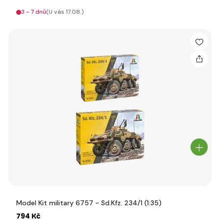
3 - 7 dnů
(U vás 17.08.)
Model Kit military 6757 - Sd.Kfz. 234/1 (1:35)
794 Kč