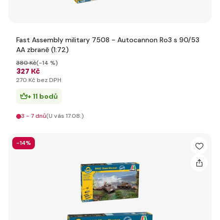
Fast Assembly military 7508 - Autocannon Ro3 s 90/53
AA zbraně (1:72)
380 Kč
(-14 %)
327 Kč
270 Kč bez DPH
+ 11 bodů
3 - 7 dnů
(U vás 17.08.)
-14%