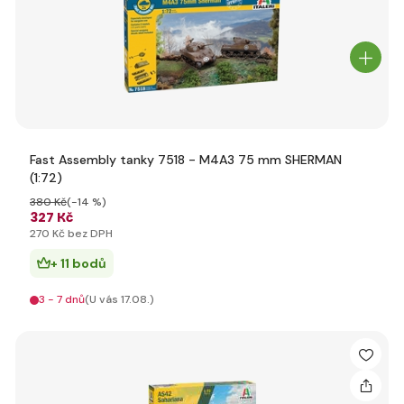
Fast Assembly tanky 7518 - M4A3 75 mm SHERMAN
(1:72)
380 Kč
(-14 %)
327 Kč
270 Kč bez DPH
+ 11 bodů
3 - 7 dnů
(U vás 17.08.)