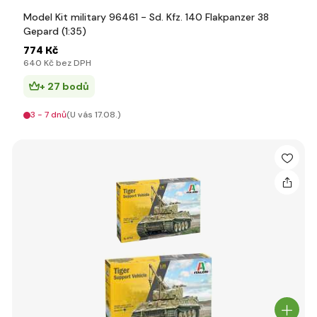
Model Kit military 96461 - Sd. Kfz. 140 Flakpanzer 38
Gepard (1:35)
774 Kč
640 Kč bez DPH
+ 27 bodů
3 - 7 dnů
(U vás 17.08.)