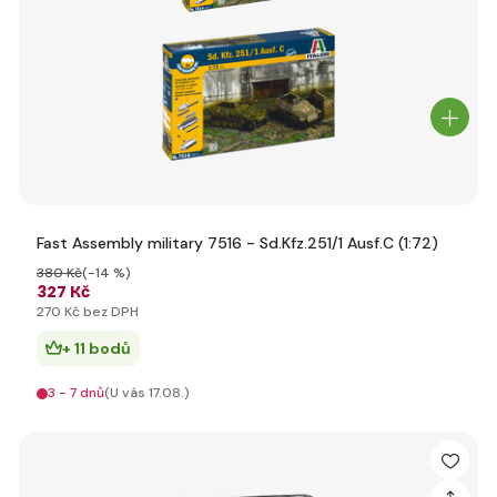
Fast Assembly military 7516 - Sd.Kfz.251/1 Ausf.C (1:72)
380 Kč
(-14 %)
327 Kč
270 Kč bez DPH
+ 11 bodů
3 - 7 dnů
(U vás 17.08.)