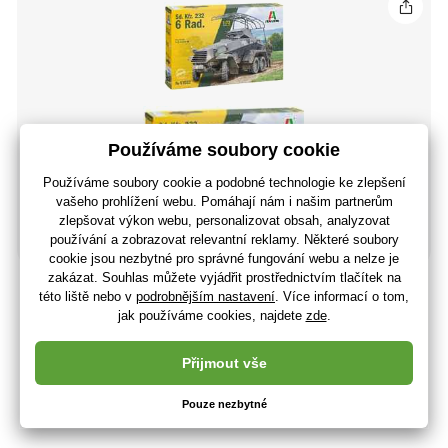
Model Kit military 97032 - Sd.Kfz. 232. 6 Rad (1:72)
397 Kč
328 Kč bez DPH
+ 14 bodů
3 - 7 dnů
(U vás 17.08.)