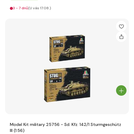
3 - 7 dnů
(U vás 17.08.)
Model Kit military 25756 - Sd. Kfz. 142/1 Sturmgeschütz
III (1:56)