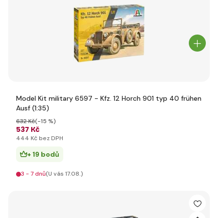
Model Kit military 6597 - Kfz. 12 Horch 901 typ 40 frühen
Ausf (1:35)
632 Kč
(-15 %)
537 Kč
444 Kč bez DPH
+ 19 bodů
3 - 7 dnů
(U vás 17.08.)