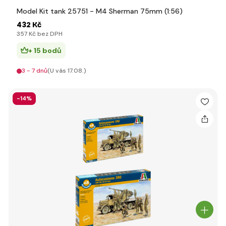
Model Kit tank 25751 - M4 Sherman 75mm (1:56)
432 Kč
357 Kč bez DPH
+ 15 bodů
3 - 7 dnů
(U vás 17.08.)
-14%