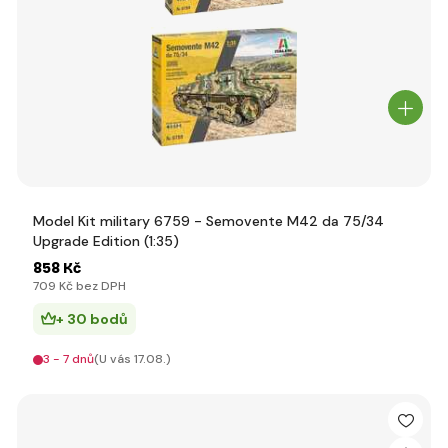
Model Kit military 6759 - Semovente M42 da 75/34
Upgrade Edition (1:35)
858 Kč
709 Kč bez DPH
+ 30 bodů
3 - 7 dnů
(U vás 17.08.)