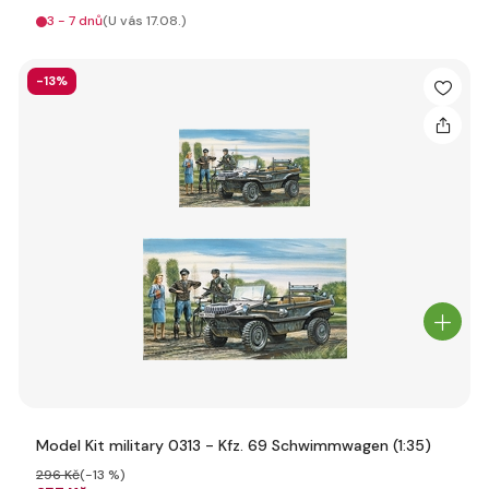
3 - 7 dnů
(U vás 17.08.)
-13%
Model Kit military 0313 - Kfz. 69 Schwimmwagen (1:35)
296 Kč
(-13 %)