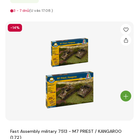
3 - 7 dnů
(U vás 17.08.)
-14%
Fast Assembly military 7513 - M7 PRIEST / KANGAROO
(1:72)