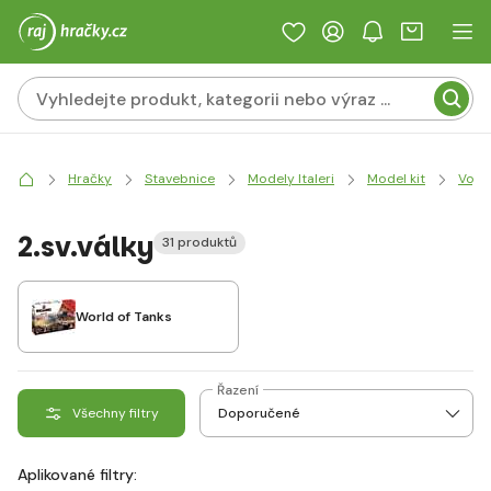
Hračky
Stavebnice
Modely Italeri
Model kit
Voje
2.sv.války
31 produktů
World of Tanks
Řazení
Všechny filtry
Aplikované filtry: