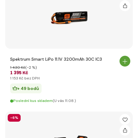
Spektrum Smart LiPo 11.1V 3200mAh 30C IC3
1 430 Kč
(-2 %)
1 395 Kč
1 153 Kč bez DPH
+ 49 bodů
Poslední kus skladem
(U vás 11.08.)
-6%