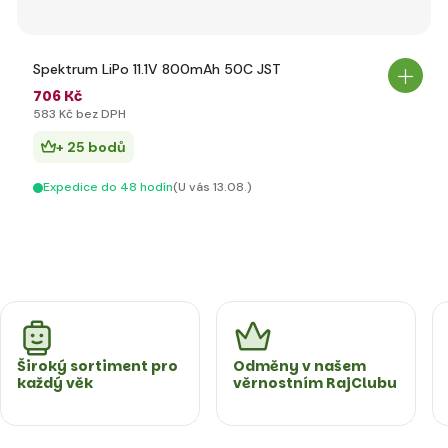
Spektrum LiPo 11.1V 800mAh 50C JST
706 Kč
583 Kč bez DPH
+ 25 bodů
Expedice do 48 hodín
(U vás 13.08.)
Široký sortiment pro
Odměny v našem
každý věk
věrnostním RajClubu