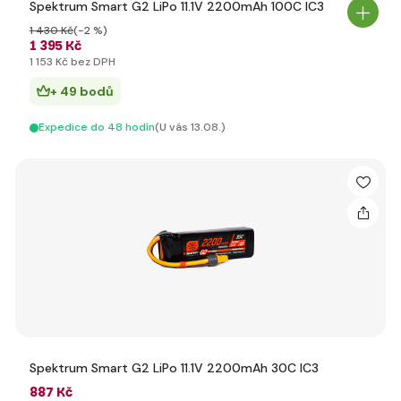
Spektrum Smart G2 LiPo 11.1V 2200mAh 100C IC3
1 430 Kč
(-2 %)
1 395 Kč
1 153 Kč bez DPH
+ 49 bodů
Expedice do 48 hodín
(U vás 13.08.)
Spektrum Smart G2 LiPo 11.1V 2200mAh 30C IC3
887 Kč