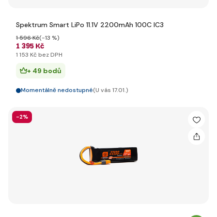
Spektrum Smart LiPo 11.1V 2200mAh 100C IC3
1 596 Kč
(-13 %)
1 395 Kč
1 153 Kč bez DPH
+ 49 bodů
Momentálně nedostupné
(U vás 17.01.)
-2%