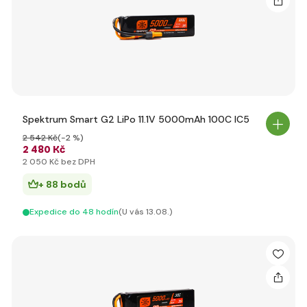
Spektrum Smart G2 LiPo 11.1V 5000mAh 100C IC5
2 542 Kč
(-2 %)
2 480 Kč
2 050 Kč bez DPH
+ 88 bodů
Expedice do 48 hodín
(U vás 13.08.)