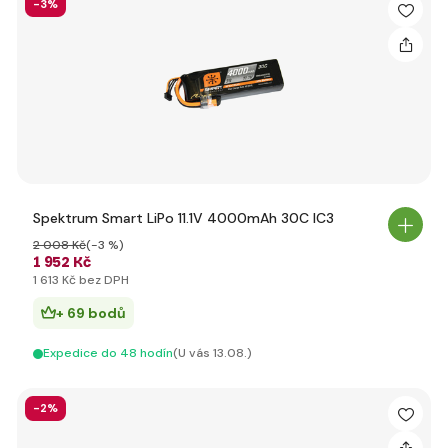
-3%
Spektrum Smart LiPo 11.1V 4000mAh 30C IC3
2 008 Kč
(-3 %)
1 952 Kč
1 613 Kč bez DPH
+ 69 bodů
Expedice do 48 hodín
(U vás 13.08.)
-2%