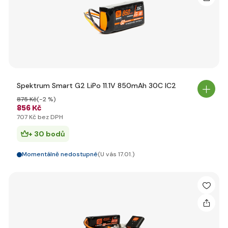
Spektrum Smart G2 LiPo 11.1V 850mAh 30C IC2
875 Kč
(-2 %)
856 Kč
707 Kč bez DPH
+ 30 bodů
Momentálně nedostupné
(U vás 17.01.)