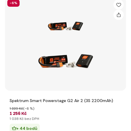
-6%
Spektrum Smart Powerstage G2 Air 2 (3S 2200mAh)
1 339 Kč
(-6 %)
1 256 Kč
1 038 Kč bez DPH
+ 44 bodů