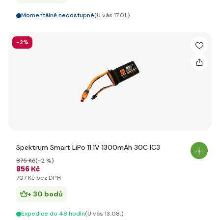
Momentálně nedostupné
(U vás 17.01.)
-2%
Spektrum Smart LiPo 11.1V 1300mAh 30C IC3
875 Kč
(-2 %)
856 Kč
707 Kč bez DPH
+ 30 bodů
Expedice do 48 hodín
(U vás 13.08.)