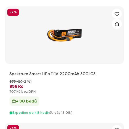
-2%
Spektrum Smart LiPo 11.1V 2200mAh 30C IC3
875 Kč
(-2 %)
856 Kč
707 Kč bez DPH
+ 30 bodů
Expedice do 48 hodín
(U vás 13.08.)
-3%