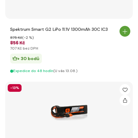
Spektrum Smart G2 LiPo 11.1V 1300mAh 30C IC3
875 Kč
(-2 %)
856 Kč
707 Kč bez DPH
+ 30 bodů
Expedice do 48 hodín
(U vás 13.08.)
-13%