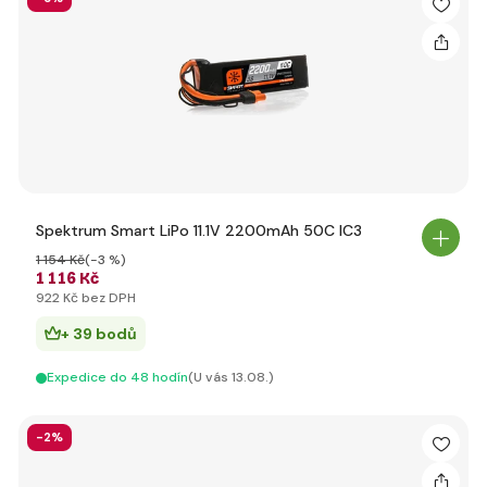
Spektrum Smart LiPo 11.1V 2200mAh 50C IC3
1 154 Kč
(-3 %)
1 116 Kč
922 Kč bez DPH
+ 39 bodů
Expedice do 48 hodín
(U vás 13.08.)
-2%