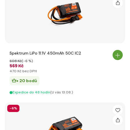
Spektrum LiPo 11.1V 450mAh 50C IC2
608 Kč
(-6 %)
569 Kč
470 Kč bez DPH
+ 20 bodů
Expedice do 48 hodín
(U vás 13.08.)
-6%