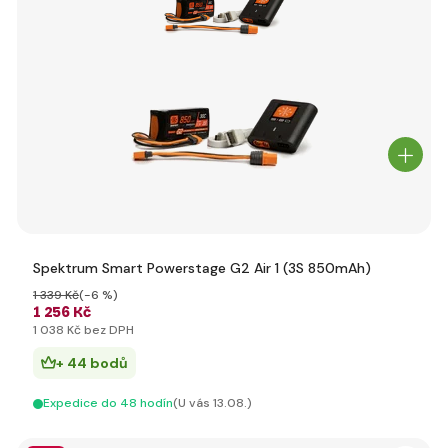
Spektrum Smart Powerstage G2 Air 1 (3S 850mAh)
1 339 Kč
(-6 %)
1 256 Kč
1 038 Kč bez DPH
+ 44 bodů
Expedice do 48 hodín
(U vás 13.08.)