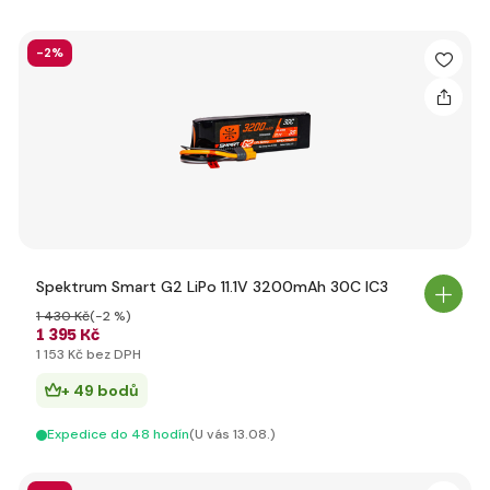
-2%
Spektrum Smart G2 LiPo 11.1V 3200mAh 30C IC3
1 430 Kč
(-2 %)
1 395 Kč
1 153 Kč bez DPH
+ 49 bodů
Expedice do 48 hodín
(U vás 13.08.)