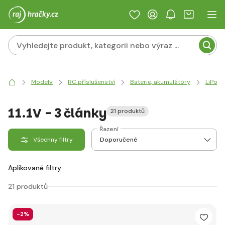
Modely
RC příslušenství
Baterie, akumulátory
LiPol
11.1V - 3 články
21 produktů
Řazení
Všechny filtry
Aplikované filtry:
21 produktů
-2%