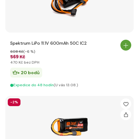
Spektrum LiPo 11.1V 600mAh 50C IC2
608 Kč
(-6 %)
569 Kč
470 Kč bez DPH
+ 20 bodů
Expedice do 48 hodín
(U vás 13.08.)
-2%