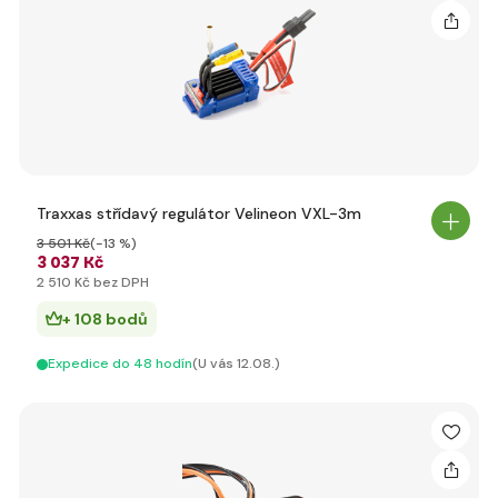
Traxxas střídavý regulátor Velineon VXL-3m
3 501 Kč
(-13 %)
3 037 Kč
2 510 Kč bez DPH
+ 108 bodů
Expedice do 48 hodín
(U vás 12.08.)