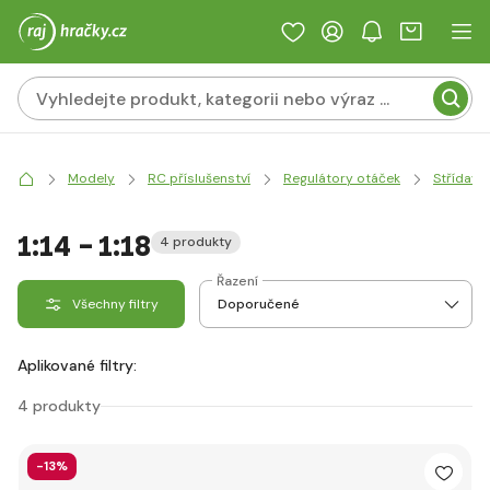
Modely
RC příslušenství
Regulátory otáček
Střídavé
1:14 - 1:18
4 produkty
Řazení
Všechny filtry
Aplikované filtry:
4 produkty
-13%