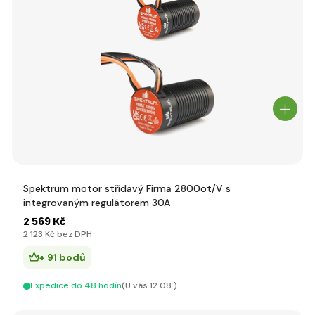
Spektrum motor střídavý Firma 2800ot/V s
integrovaným regulátorem 30A
2 569 Kč
2 123 Kč bez DPH
+ 91 bodů
Expedice do 48 hodín
(U vás 12.08.)