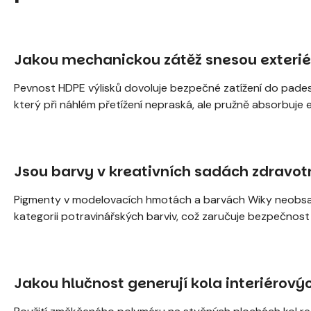
Jakou mechanickou zátěž snesou exteri
Pevnost HDPE výlisků dovoluje bezpečné zatížení do padesá
který při náhlém přetížení nepraská, ale pružně absorbuje en
Jsou barvy v kreativních sadách zdravo
Pigmenty v modelovacích hmotách a barvách Wiky neobsahují 
kategorii potravinářských barviv, což zaručuje bezpečnost i
Jakou hlučnost generují kola interiérový