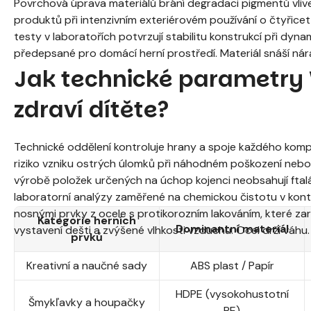
Povrchová úprava materiálů brání degradaci pigmentů vlivem
produktů při intenzivním exteriérovém používání o čtyři
testy v laboratořích potvrzují stabilitu konstrukcí při dyn
předepsané pro domácí herní prostředí. Materiál snáší nár
Jak technické parametry W
zdraví dítěte?
Technické oddělení kontroluje hrany a spoje každého komp
riziko vzniku ostrých úlomků při náhodném poškození nebo
výrobě položek určených na úchop kojenci neobsahují ftalát
laboratorní analýzy zaměřené na chemickou čistotu v konta
nosnými prvky z ocele s protikorozním lakováním, které z
Kategorie herních
Dominantní materiál
vystavení dešti a zvýšené vlhkosti vzduchu. Ocel drží váhu.
prvků
Kreativní a naučné sady
ABS plast / Papír
HDPE (vysokohustotní
Šmykľavky a houpačky
PE)