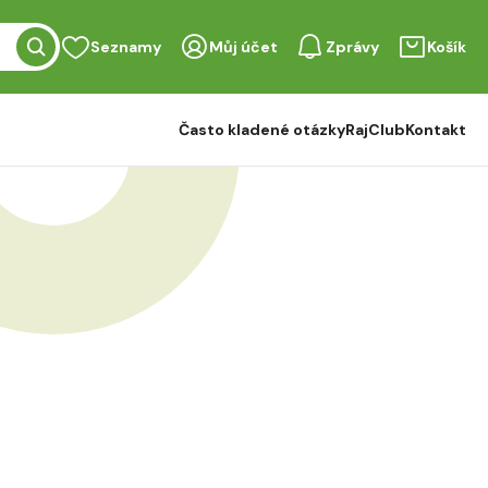
Seznamy
Můj účet
Zprávy
Košík
Často kladené otázky
RajClub
Kontakt