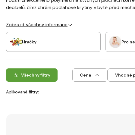
Použití změkčeného polyméru na styčných plochách kol re
decibelů, čímž chrání podlahové krytiny v bytě před mecha
Zobrazit všechny informace
Hračky
Pro n
Všechny filtry
Cena
Vhodné p
Aplikované filtry: