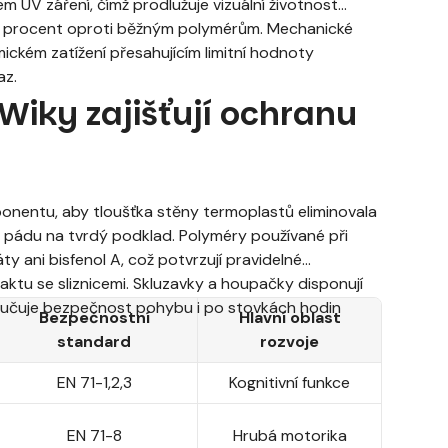
 UV záření, čímž prodlužuje vizuální životnost
cet procent oproti běžným polymérům. Mechanické
amickém zatížení přesahujícím limitní hodnoty
az.
iky zajišťují ochranu
onentu, aby tloušťka stěny termoplastů eliminovala
 pádu na tvrdý podklad. Polyméry používané při
y ani bisfenol A, což potvrzují pravidelné
ktu se sliznicemi. Skluzavky a houpačky disponují
aručuje bezpečnost pohybu i po stovkách hodin
Bezpečnostní
Hlavní oblast
standard
rozvoje
EN 71-1,2,3
Kognitivní funkce
EN 71-8
Hrubá motorika