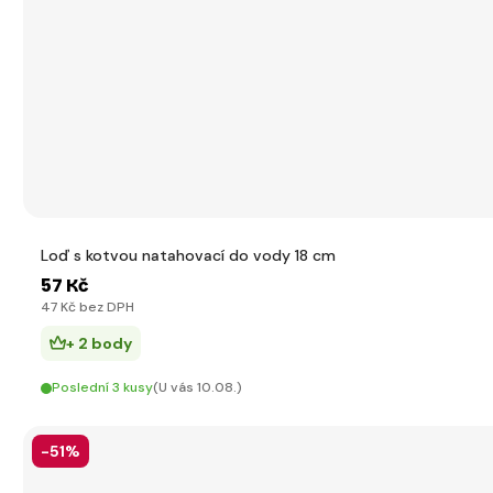
Loď s kotvou natahovací do vody 18 cm
57 Kč
47 Kč bez DPH
+ 2 body
Poslední 3 kusy
(U vás 10.08.)
-51%