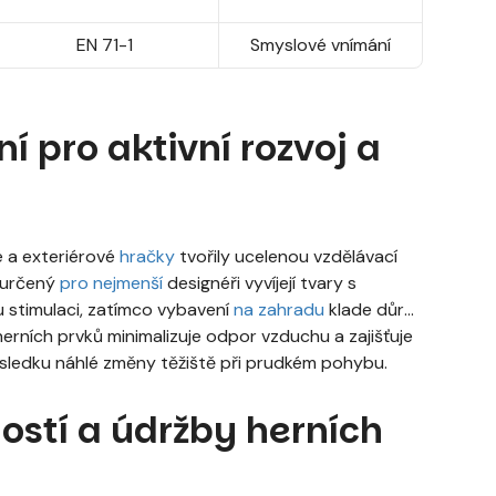
EN 71-1
Smyslové vnímání
 pro aktivní rozvoj a
é a exteriérové
hračky
tvořily ucelenou vzdělávací
t určený
pro nejmenší
designéři vyvíjejí tvary s
 stimulaci, zatímco vybavení
na zahradu
klade důraz
herních prvků minimalizuje odpor vzduchu a zajišťuje
ůsledku náhlé změny těžiště při prudkém pohybu.
ností a údržby herních