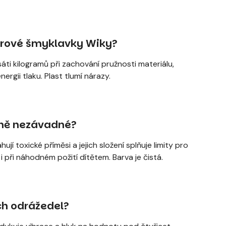
érové šmyklavky Wiky?
ti kilogramů při zachování pružnosti materiálu,
ergii tlaku. Plast tlumí nárazy.
tně nezávadné?
toxické příměsi a jejich složení splňuje limity pro
 při náhodném požití dítětem. Barva je čistá.
ch odrážedel?