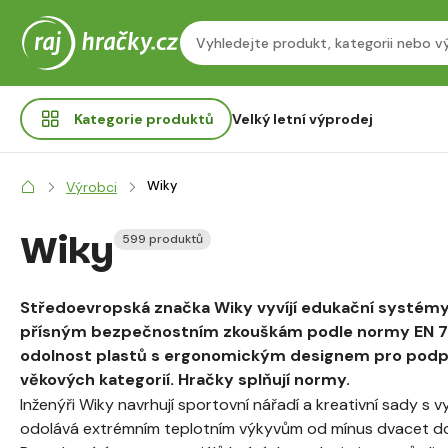
Kategorie
produktů
Velký letní výprodej
Wiky
Výrobci
Wiky
599 produktů
Středoevropská značka Wiky vyvíjí edukační systémy a
přísným bezpečnostním zkouškám podle normy EN 71
odolnost plastů s ergonomickým designem pro podpor
věkových kategorií. Hračky splňují normy.
Inženýři Wiky navrhují sportovní nářadí a kreativní sady s
odolává extrémním teplotním výkyvům od mínus dvacet do 