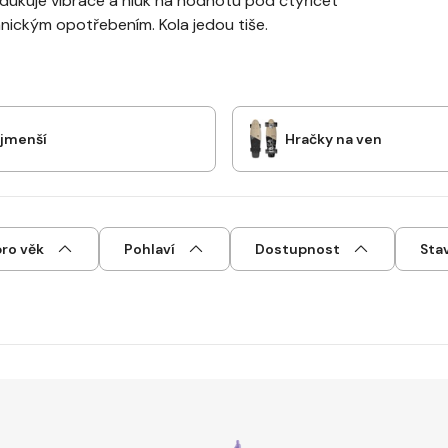
dukuje vibrace a hluk na hodnotu pod čtyřicet
nickým opotřebením. Kola jedou tiše.
ejmenší
Hračky na ven
ro věk
Pohlaví
Dostupnost
Sta