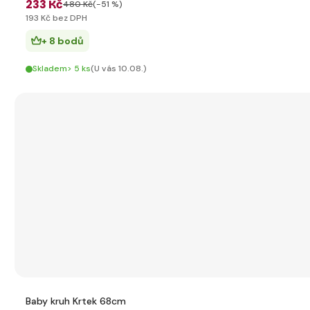
233 Kč
480 Kč
(-51 %)
193 Kč bez DPH
+ 8 bodů
Skladem> 5 ks
(U vás 10.08.)
Baby kruh Krtek 68cm