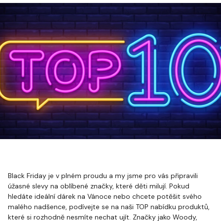
Black Friday je v plném proudu a my jsme pro vás připravili
úžasné slevy na oblíbené značky, které děti milují. Pokud
hledáte ideální dárek na Vánoce nebo chcete potěšit svého
malého nadšence, podívejte se na naši TOP nabídku produktů,
které si rozhodně nesmíte nechat ujít. Značky jako Woody,