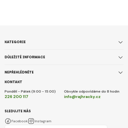
chlupatá edice
Fuzz-A-Mallows s
Grinchem, nechybí
ani zimní axolotl či
plyšové dobroty.
Podívejte se na 10
tipů na dárky, se
KATEGORIE
kterými tento rok
určitě nešlápnete
DŮLEŽITÉ INFORMACE
vedle.
NEPŘEHLÉDNĚTE
KONTAKT
Pondělí - Pátek (9:00 - 15:00)
Obvykle odpovídáme do 8 hodin
226 200 117
info@rajhracky.cz
SLEDUJTE NÁS
Facebook
Instagram