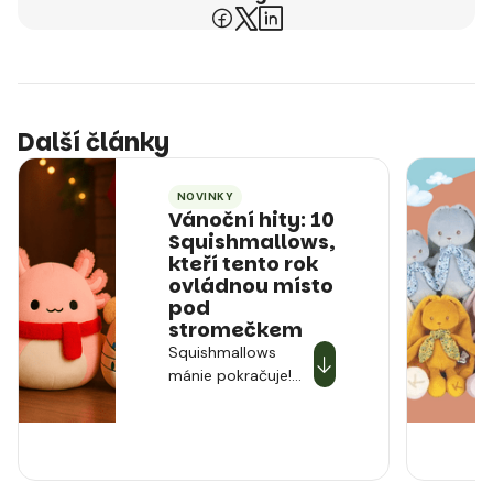
Další články
NOVINKY
Vánoční hity: 10
Squishmallows,
kteří tento rok
ovládnou místo
pod
stromečkem
Squishmallows
mánie pokračuje!
Které kousky jsou
tento rok „must-
have“? Máme pro
vás velký vánoční
přehled. Vede ho