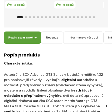
+ 12 bodů
+ 15 bodů
+
Popis a parametry
Recenze
Informace o výrobci
Ná
Popis produktu
Charakteristika:
Autodráha SCX Advance GT3 Series v klasickém měřítku 1:32
pro napínavější závody - vynikající
digitální
autodráha s
možností předjížděním v křížení (ovladačem řízená výhybka),
mostem a svodidly. Balení obsahuje dva
bezdrátové
ovladače s přepínačem výhybky
, dvě detailně zpracovaná
digitální, dráhová autíčka SCX Aston Martin Vantage GT3 -
NBO a SCX Porsche 911 GT3 - Hybrid, která jsou
vybavena LED
světly
. Plocha pro rozložení: 220 x 184 cm. Složení tratě je