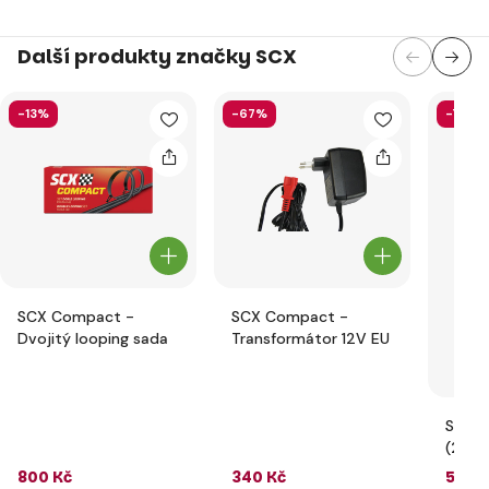
Další produkty značky SCX
-13%
-67%
-7%
SCX Compact -
SCX Compact -
Dvojitý looping sada
Transformátor 12V EU
SCX R
(2)
800 Kč
340 Kč
554 