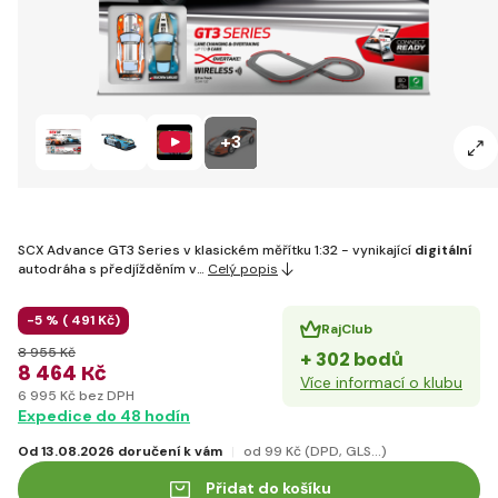
+3
SCX Advance GT3 Series v klasickém měřítku 1:32 - vynikající
digitální
autodráha s předjížděním v…
Celý popis
-5 % (
491 Kč)
RajClub
8 955 Kč
+ 302 bodů
8 464 Kč
Více informací o klubu
6 995 Kč bez DPH
Expedice do 48 hodín
Od 13.08.2026 doručení k vám
od 99 Kč
(DPD, GLS...)
Přidat do košíku