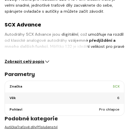
velmi snadné, jednotlivé traťové díly zacvaknete do sebe,
spárujete ovladače s autíčky a můžete začít závodit.
SCX Advance
Autodráhy SCX Advance jsou
digitální
, což umožňuje na rozdíl
od klasické analogové autodráhy
vzájemné předjíždění a
mnoho dalších funkcí.
Měřítko 1:32 je ideální velikost pro pravé
a napínavé…
Zobrazit celý popis
Parametry
Značka
SCX
Věk
6
Pohlaví
Pro chlapce
Podobné kategorie
Autíčka
Traťové díly
Příslušenství