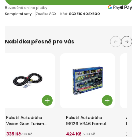
Bezpečné online platby
Kompletní sety
Značka
SCX
Kód:
SCXE10402X500
Nabídka přesně pro vás
Polistil Autodráha
Polistil Autodráha
Auto
Vision Gran Turismo
96126 VR46 Formula
D124
Race Circuit
Racing
Race
339 Kč
424 Kč
12 2
739 Kč
1 233 Kč