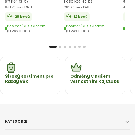
917 Kč
(-13 %)
1 030 Kč
(-67 %)
598 K
661 Kč bez DPH
281 Kč bez DPH
458 K
+ 28 bodů
+ 12 bodů
+ 
Poslední kus skladem
Poslední kus skladem
Posle
(U vás 11.08.)
(U vás 11.08.)
(U vás
Široký sortiment pro
Odměny v našem
každý věk
věrnostním RajClubu
KATEGORIE