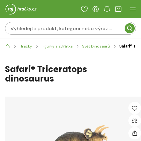
Safari® Tr
Hračky
Figurky a zvířátka
Svět Dinosaurů
Safari® Triceratops
dinosaurus