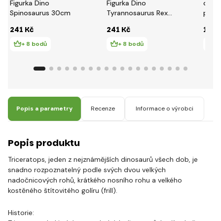
Figurka Dino
Figurka Dino
dinos
Spinosaurus 30cm
Tyrannosaurus Rex
plesi
31cm
241 Kč
241 Kč
179 
+ 8 bodů
+ 8 bodů
+ 
Popis a parametry
Recenze
Informace o výrobci
Popis produktu
Triceratops, jeden z nejznámějších dinosaurů všech dob, je
snadno rozpoznatelný podle svých dvou velkých
nadočnicových rohů, krátkého nosního rohu a velkého
kostěného štítovitého golíru (frill).
Historie: