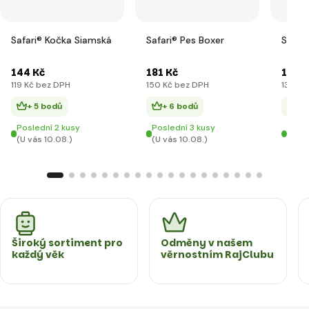
Safari® Kočka Siamská
Safari® Pes Boxer
Safari
144 Kč
181 Kč
168 K
119 Kč bez DPH
150 Kč bez DPH
139 Kč
+ 5 bodů
+ 6 bodů
+ 
Poslední 2 kusy
Poslední 3 kusy
Posle
(U vás 10.08.)
(U vás 10.08.)
(U vá
Široký sortiment pro
Odměny v našem
každý věk
věrnostním RajClubu