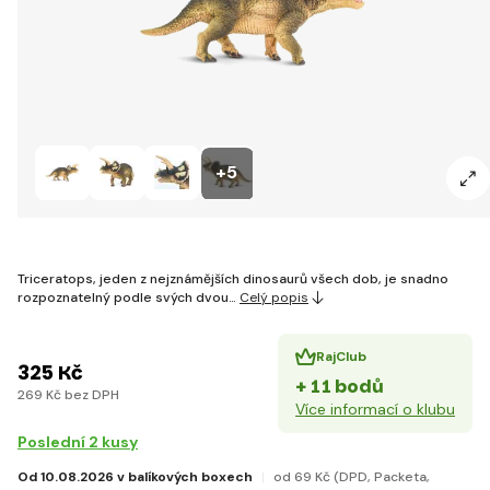
+5
Triceratops, jeden z nejznámějších dinosaurů všech dob, je snadno
rozpoznatelný podle svých dvou…
Celý popis
RajClub
325 Kč
+ 11 bodů
269 Kč bez DPH
Více informací o klubu
Poslední 2 kusy
Od 10.08.2026 v balíkových boxech
od 69 Kč
(DPD, Packeta,