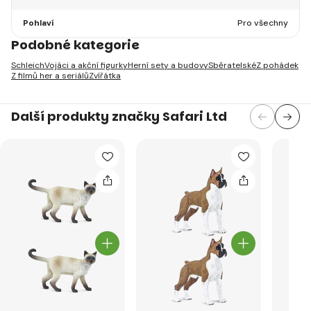
Pohlaví
Pro všechny
Podobné kategorie
Schleich
Vojáci a akční figurky
Herní sety a budovy
Sběratelské
Z pohádek
Z filmů her a seriálů
Zvířátka
Další produkty značky Safari Ltd