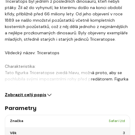
Triceratops byl jedním z posledních dinosaurů, kteří nebyli
ptáky. Žil až do vyhynutí, ke kterému došlo na konci období
křídy, přibližně před 66 miliony lety. Od jeho objevení v roce
1889 se našlo množství pozůstatků včetně kompletních
kosterních pozůstatků, což z něj dělá jednoho z nejznámějších
a nejlépe prozkoumaných dinosaurů. Byly objeveny exempláře
mladých, středně starých i starých jedinců Triceratopse.
Vědecký název: Triceratops
Charakteristika:
Tato figurka Triceratopse zvedá hlavu, možná proto, aby se
pochlubila svými impozantními rohy před predátorem. Figurka
je plná…
Zobrazit celý popis
Parametry
Značka
Safari Ltd
Věk
3