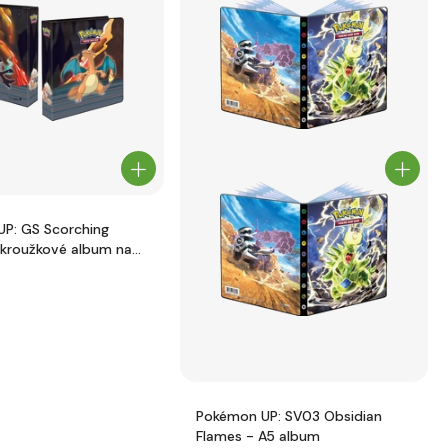
P: GS Scorching
kroužkové album na
 obaly
Pokémon UP: SV03 Obsidian
Flames - A5 album