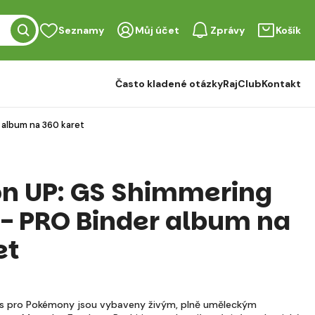
Seznamy
Můj účet
Zprávy
Košík
Často kladené otázky
RajClub
Kontakt
 album na 360 karet
n UP: GS Shimmering
 - PRO Binder album na
et
s pro Pokémony jsou vybaveny živým, plně uměleckým