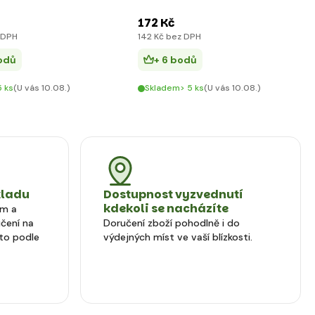
172 Kč
 DPH
142 Kč bez DPH
bodů
+ 6 bodů
 ks
(U vás 10.08.)
Skladem> 5 ks
(U vás 10.08.)
kladu
Dostupnost vyzvednutí
kdekoli se nacházíte
em a
čení na
Doručení zboží pohodlně i do
to podle
výdejných míst ve vaší blízkosti.