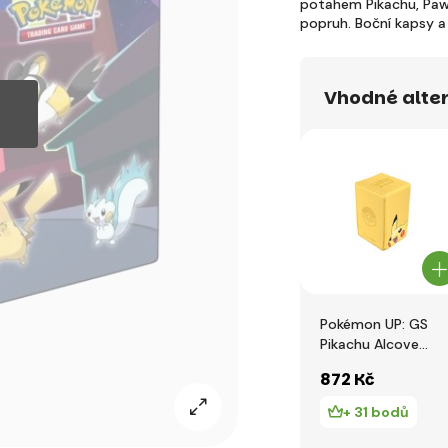
potahem Pikachu, Pawm
popruh. Boční kapsy a
Vhodné alter
Pokémon UP: GS
Pikachu Alcove
Tower Deck Box
872 Kč
+ 31 bodů