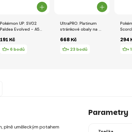
Pokémon UP: SV02
UltraPRO: Platinum
Pokém
Paldea Evolved - A5
stránkové obaly na 9
Scorc
album
karet - 100 ks/balení
krouž
191 Kč
668 Kč
294 
strán
+ 6 bodů
+ 23 bodů
+ 
Parametry
m, plně uměleckým potahem
Značka