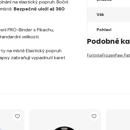
ínání na elastický popruh. Boční
 místě.
Bezpečně uloží až 360
Věk
ní PRO-Binder s Pikachu,
Pohlaví
andardní velikosti.
Podobné ka
rty na místě Elastický popruh
Fortnite
Frozen
Paw Pat
apsy zabraňují vypadnutí karet