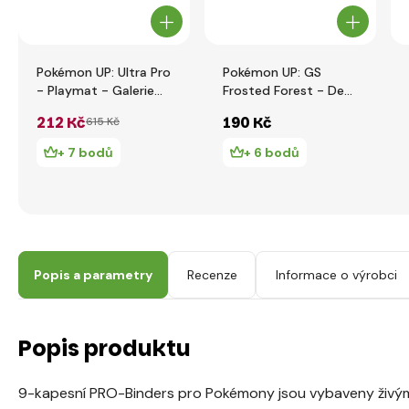
Pokémon UP: Ultra Pro
Pokémon UP: GS
- Playmat - Galerie
Frosted Forest - Deck
Series Enchanted
Protector obaly na
212 Kč
190 Kč
615 Kč
Glade
karty 65ks
+ 7 bodů
+ 6 bodů
Popis a parametry
Recenze
Informace o výrobci
Popis produktu
9-kapesní PRO-Binders pro Pokémony jsou vybaveny živý