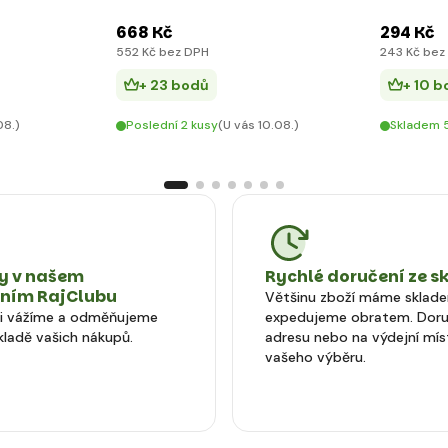
668 Kč
294 Kč
552 Kč bez DPH
243 Kč bez
+ 23 bodů
+ 10 
08.)
Poslední 2 kusy
(U vás 10.08.)
Skladem 5
 v našem
Rychlé doručení ze s
tním RajClubu
Většinu zboží máme sklad
si vážíme a odměňujeme
expedujeme obratem. Doru
kladě vašich nákupů.
adresu nebo na výdejní mís
vašeho výběru.