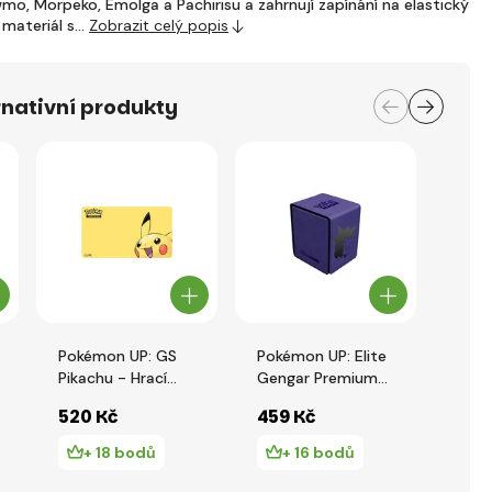
o, Morpeko, Emolga a Pachirisu a zahrnují zapínání na elastický
 materiál s…
Zobrazit celý popis
nativní produkty
Pokémon UP: GS
Pokémon UP: Elite
Poké
Pikachu - Hrací
Gengar Premium
Geng
podložka
Alcove Flip
12 -
520 Kč
459 Kč
977
zapí
+ 18 bodů
+ 16 bodů
+