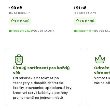
190 Kč
191 Kč
157 Kč bez DPH
158 Kč bez DPH
+ 6 bodů
+ 6 bodů
Poslední 2 kusy
(U vás 10.08.)
Skladem 5 ks
(U vás 10.
Široký sortiment pro každý
Odměny
věk
věrnos
Od miminek a batolat až po
Věrnost 
teenagery a dospělé sběratele.
vás na zá
Hračky, stavebnice, společenské hry,
kreativní sety i kočárky a potřeby
pro nejmenší na jednom místě.