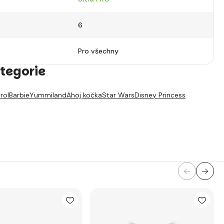
6
Pro všechny
tegorie
rol
Barbie
Yummiland
Ahoj kočka
Star Wars
Disney Princess