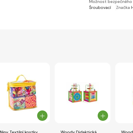
Možnost bezpečného 
Šroubovací
Značka
Niny Textilní kostky
Woody Didaktická
Woody