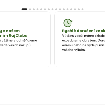
 v našem
Rychlé doručení ze s
tním RajClubu
Většinu zboží máme sklad
si vážíme a odměňujeme
expedujeme obratem. Doru
kladě vašich nákupů.
adresu nebo na výdejní mís
vašeho výběru.