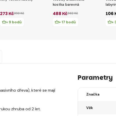
kostka barevná
labyri
273 Kč
488 Kč
106 
393 Kč
962 Kč
+ 9 bodů
+ 17 bodů
+ 
Parametry
ivního dřeva), které se mají
Značka
Věk
rukou zhruba od 2 let.