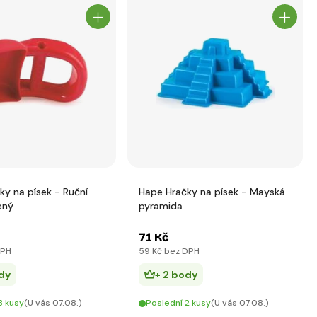
ky na písek - Ruční
Hape Hračky na písek - Mayská
ený
pyramida
71 Kč
DPH
59 Kč bez DPH
dy
+ 2 body
3 kusy
(U vás 07.08.)
Poslední 2 kusy
(U vás 07.08.)