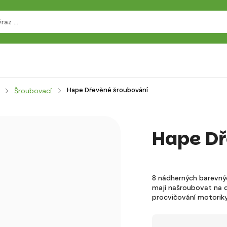
Hape Dřevěné šroubování
Šroubovací
Hape Dř
8 nádherných barevnýc
mají našroubovat na dř
procvičování motori