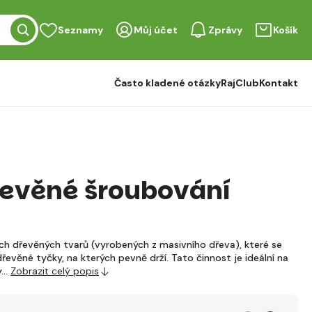
Seznamy
Můj účet
Zprávy
Košík
Často kladené otázky
RajClub
Kontakt
evěné šroubování
h dřevěných tvarů (vyrobených z masivního dřeva), které se
evěné tyčky, na kterých pevně drží. Tato činnost je ideální na
ky…
Zobrazit celý popis