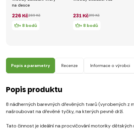
na desce
226 Kč
231 Kč
269 Kč
319 Kč
+ 8 bodů
+ 8 bodů
Popis a parametry
Recenze
Informace o výrobci
Popis produktu
8 nádherných barevných dřevěných tvarů (vyrobených z mas
našroubovat na dřevěné tyčky, na kterých pevně drží.
Tato činnost je ideální na procvičování motoriky dětských 