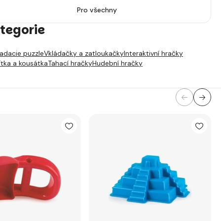
Pro všechny
tegorie
ladacie puzzle
Vkládačky a zatloukačky
Interaktivní hračky
ítka a kousátka
Tahací hračky
Hudební hračky