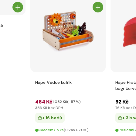
né
Hape Vědce kufřík
Hape Hrač
bagr červ
464 Kč
92 Kč
1 082 Kč
(-57 %)
383 Kč bez DPH
76 Kč bez 
+ 16 bodů
+ 3 bo
Skladem> 5 ks
(U vás 07.08.)
Poslední 