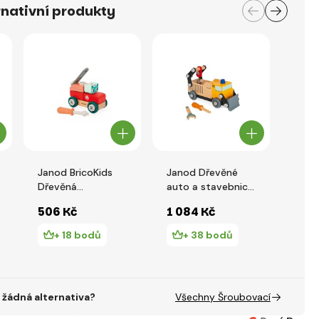
nativní produkty
Janod BricoKids
Janod Dřevěné
Haba
Dřevěná
auto a stavebnice
Play
stavebnice auto s
Nákladní auto
506 Kč
1 084 Kč
482
nářadím Kočka 28
BricoKids
ks
+ 18 bodů
+ 38 bodů
+
žádná alternativa?
Všechny Šroubovací