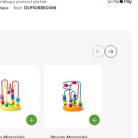
nákupu pomocí plateb
Hape
Kód:
OLP1088E0416
 Motorický
Woody Motorický
Woody Mag