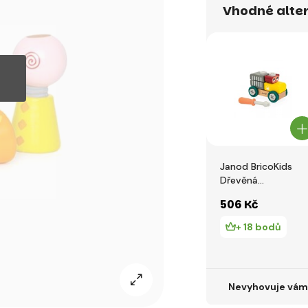
Vhodné alter
Janod BricoKids
Dřevěná
stavebnice auto s
506 Kč
nářadím Medvěd
25 ks
+ 18 bodů
Nevyhovuje vám 