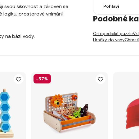
ují svou šikovnost a zároveň se
Pohlaví
 logiku, prostorové vnímání,
Podobné ka
Ortopedické puzzle
Vk
ky na bázi vody.
Hračky do vany
Chrast
-57%