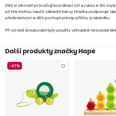
Děti si zároveň procvičují koordinaci očí a rukou a tím zvyš
při hře mohou naučit základní barvy. Hračka podporuje také
představivost a děti pochopí princip příčiny a následku.
Při výrobě šroubování byly použity výhradně netoxické lát
Další produkty značky Hape
-47%