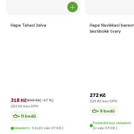
Hape Tahací želva
Hape Navlékací barev
šestiboké tvary
272 Kč
318 Kč
600 Kč
(-47 %)
225 Kč bez DPH
263 Kč bez DPH
+ 9 bodů
+ 11 bodů
Poslední kus skladem
Skladem> 5 ks
(U vás 07.08.)
(U vás 07.08.)