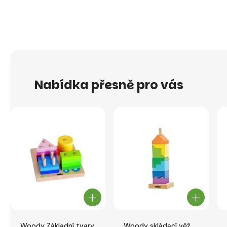
Nabídka přesně pro vás
Woody Základní tvary
Woody skládací věž